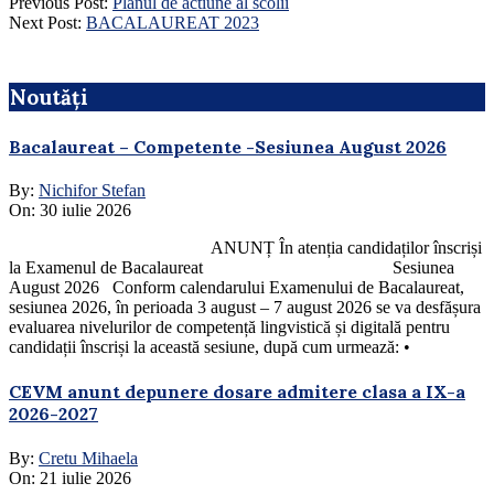
Previous Post:
Planul de actiune al scolii
Next Post:
BACALAUREAT 2023
Noutăți
Bacalaureat – Competente -Sesiunea August 2026
By:
Nichifor Stefan
On:
30 iulie 2026
ANUNȚ În atenția candidaților înscriși
la Examenul de Bacalaureat Sesiunea
August 2026 Conform calendarului Examenului de Bacalaureat,
sesiunea 2026, în perioada 3 august – 7 august 2026 se va desfășura
evaluarea nivelurilor de competență lingvistică și digitală pentru
candidații înscriși la această sesiune, după cum urmează: •
CEVM anunt depunere dosare admitere clasa a IX-a
2026-2027
By:
Cretu Mihaela
On:
21 iulie 2026