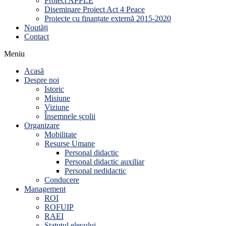
Proiect APPLE
Diseminare Proiect Act 4 Peace
Proiecte cu finanțate externă 2015-2020
Noutăți
Contact
Meniu
Acasă
Despre noi
Istoric
Misiune
Viziune
Însemnele școlii
Organizare
Mobilitate
Resurse Umane
Personal didactic
Personal didactic auxiliar
Personal nedidactic
Conducere
Management
ROI
ROFUIP
RAEI
Statutul elevului