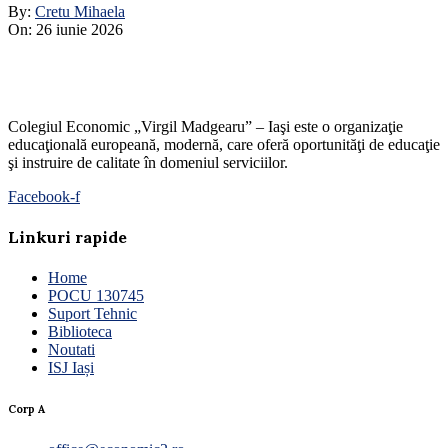
By:
Cretu Mihaela
On:
26 iunie 2026
Colegiul Economic „Virgil Madgearu” – Iaşi este o organizaţie
educaţională europeană, modernă, care oferă oportunităţi de educaţie
şi instruire de calitate în domeniul serviciilor.
Facebook-f
Linkuri rapide
Home
POCU 130745
Suport Tehnic
Biblioteca
Noutati
ISJ Iași
Corp A