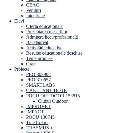
CEAC
Venituri
Integritate
Elevi
Oferta educațională
Prezentarea meseriilor
Admitere liceu/profesională
Bacalaureat
Activități educative
Resurse educaționale deschise
Teme propuse
Orar
Proiecte
PEO 308992
PEO 310657
SMARTLABS
CAEJ – ANTIDOTE
POCU OUTDOOR 153815
Clubul Outdoor
IMPROVET
IMPACT
POCU 130745
True Colors
ERASMUS +