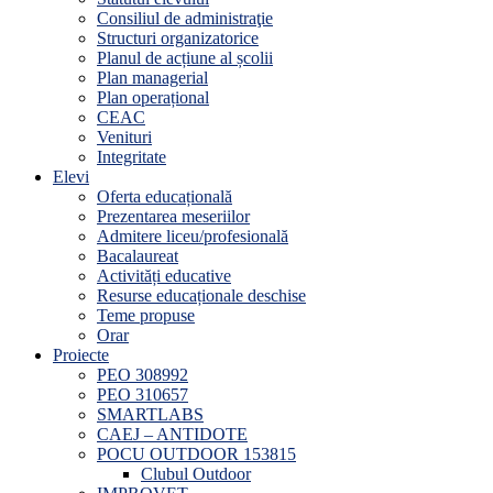
Consiliul de administraţie
Structuri organizatorice
Planul de acțiune al școlii
Plan managerial
Plan operațional
CEAC
Venituri
Integritate
Elevi
Oferta educațională
Prezentarea meseriilor
Admitere liceu/profesională
Bacalaureat
Activități educative
Resurse educaționale deschise
Teme propuse
Orar
Proiecte
PEO 308992
PEO 310657
SMARTLABS
CAEJ – ANTIDOTE
POCU OUTDOOR 153815
Clubul Outdoor