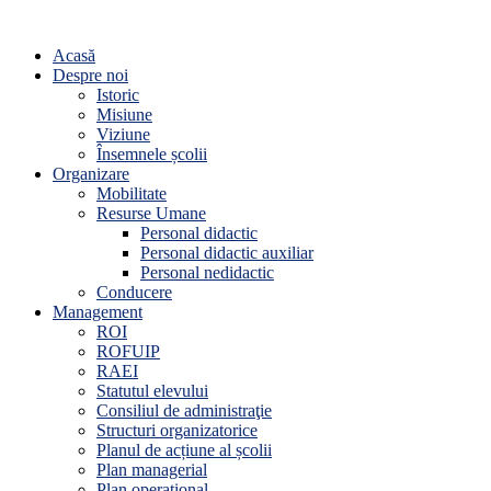
Acasă
Despre noi
Istoric
Misiune
Viziune
Însemnele școlii
Organizare
Mobilitate
Resurse Umane
Personal didactic
Personal didactic auxiliar
Personal nedidactic
Conducere
Management
ROI
ROFUIP
RAEI
Statutul elevului
Consiliul de administraţie
Structuri organizatorice
Planul de acțiune al școlii
Plan managerial
Plan operațional