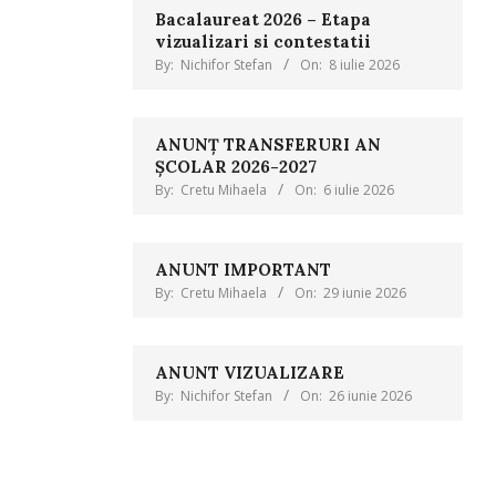
Bacalaureat 2026 – Etapa
vizualizari si contestatii
By:
Nichifor Stefan
On:
8 iulie 2026
ANUNȚ TRANSFERURI AN
ȘCOLAR 2026-2027
By:
Cretu Mihaela
On:
6 iulie 2026
ANUNT IMPORTANT
By:
Cretu Mihaela
On:
29 iunie 2026
ANUNT VIZUALIZARE
By:
Nichifor Stefan
On:
26 iunie 2026