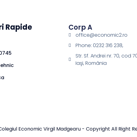
ri Rapide
Corp A
office@economic2.ro
Phone: 0232 316 238,
0745
Str. Sf. Andrei nr. 70, cod 
Iaşi, România
Tehnic
ca
olegiul Economic Virgil Madgearu - Copyright All Right R