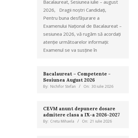
Bacalaureat, Sesiunea iulie – august
2026, Dragii noștri Candidați,
Pentru buna desfășurare a
Examenului Național de Bacalaureat –
sesiunea 2026, vă rugăm să acordați
atenție următoarelor informații:
Examenul se va susține în
Bacalaureat – Competente -
Sesiunea August 2026
By:
Nichifor Stefan
On:
30 iulie 2026
CEVM anunt depunere dosare
admitere clasa a IX-a 2026-2027
By:
Cretu Mihaela
On:
21 iulie 2026