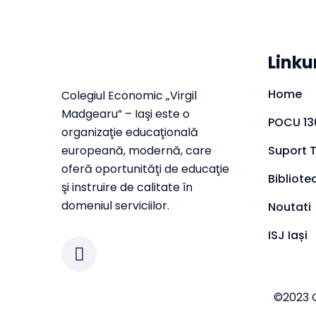
Linku
Home
Colegiul Economic „Virgil
Madgearu” – Iaşi este o
POCU 13
organizaţie educaţională
europeană, modernă, care
Suport 
oferă oportunităţi de educaţie
Bibliote
şi instruire de calitate în
domeniul serviciilor.
Noutati
ISJ Iași
©2023 C