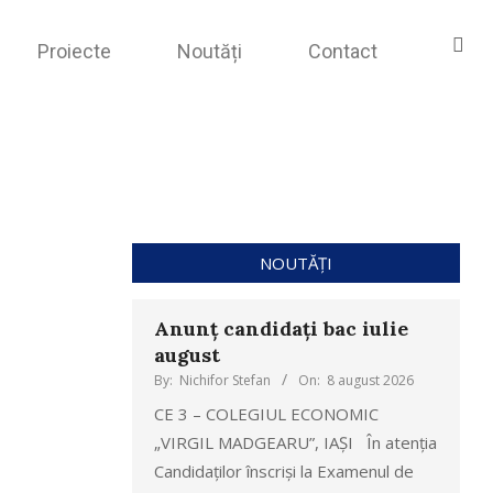
Proiecte
Noutăți
Contact
NOUTĂȚI
Anunț candidați bac iulie
august
By:
Nichifor Stefan
On:
8 august 2026
CE 3 – COLEGIUL ECONOMIC
„VIRGIL MADGEARU”, IAȘI În atenția
Candidaților înscriși la Examenul de