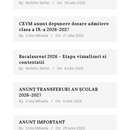
By:
Nichifor Stefan
On:
30 iulie 2026
CEVM anunt depunere dosare admitere
clasa a IX-a 2026-2027
By:
Cretu Mihaela
On:
21 iulie 2026
Bacalaureat 2026 – Etapa vizualizari si
contestatii
By:
Nichifor Stefan
On:
8 iulie 2026
ANUNȚ TRANSFERURI AN ȘCOLAR
2026-2027
By:
Cretu Mihaela
On:
6 iulie 2026
ANUNT IMPORTANT
By:
Cretu Mihaela
On:
29 iunie 2026