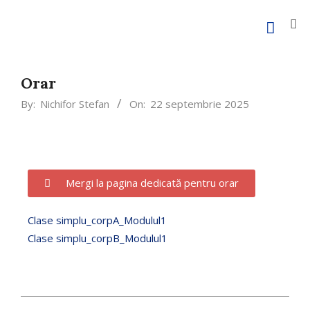
Orar
By:
Nichifor Stefan
On:
22 septembrie 2025
Mergi la pagina dedicată pentru orar
Clase simplu_corpA_Modulul1
Clase simplu_corpB_Modulul1