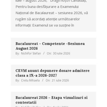
iulie – august 2026, Dragii noștri Candidați,
Pentru buna desfășurare a Examenului
Național de Bacalaureat – sesiunea 2026, vă
rugăm să acordați atenție următoarelor
informații: Examenul se va susține în
Bacalaureat – Competente -Sesiunea
August 2026
By:
Nichifor Stefan
On:
30 iulie 2026
CEVM anunt depunere dosare admitere
clasa a IX-a 2026-2027
By:
Cretu Mihaela
On:
21 iulie 2026
Bacalaureat 2026 – Etapa vizualizari si
contestatii