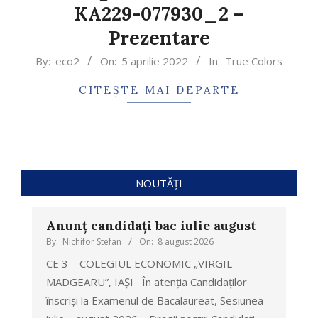
KA229-077930_2 –
Prezentare
By:
eco2
On:
5 aprilie 2022
In:
True Colors
CITEȘTE MAI DEPARTE
NOUTĂȚI
Anunț candidați bac iulie august
By:
Nichifor Stefan
On:
8 august 2026
CE 3 – COLEGIUL ECONOMIC „VIRGIL
MADGEARU”, IAȘI În atenția Candidaților
înscriși la Examenul de Bacalaureat, Sesiunea