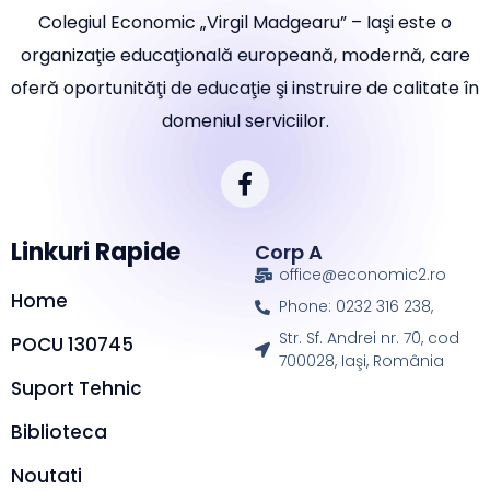
Colegiul Economic „Virgil Madgearu” – Iaşi este o
organizaţie educaţională europeană, modernă, care
oferă oportunităţi de educaţie şi instruire de calitate în
domeniul serviciilor.
Linkuri Rapide
Corp A
office@economic2.ro
Home
Phone: 0232 316 238,
Str. Sf. Andrei nr. 70, cod
POCU 130745
700028, Iaşi, România
Suport Tehnic
Biblioteca
Noutati