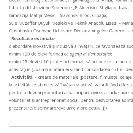
Istituto di Istruzione Superiore „F. Alderisio” Stigliano, Italia;
Gimnazija Matija Mesic – Slavonski Brod, Croaţia;
Sule Muzaffer Buyuk Mesleki ve Teknik Anadolu Lisesi – Mana
Opshtinsko Osnovno Uchilishte Dimkata Angelov Gaberot s. 
Rezultate estimate
o abordare inovativă şi incluzivă a învăţării, ce favorizează su
minim 120 de elevi formaţi ca
agenţi ai democraţiei
;
minim 25 elevi şi 10 profesori formaţi să acţioneze ca factori
activităţi în şcoală şi în afara ei vizând consolidarea culturii d
Activităţi
: – creare de materiale (postere, filmuleţe, colaj
la activităţi ce stimulează învăţarea activă, valorificând diferi
pentru a deveni promotori ai participării civice, ai incluziunii s
voluntariat şi antreprenoriat social, pentru dezvoltarea abilit
prezentare/diseminare/evaluare a proiectului.]]>