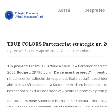
Acasă
Despre Noi
TRUE COLORS Parteneriat strategic nr. 
By:
eco2
On:
5 aprilie 2022
In:
True Colors
Tip proiect
: Erasmus+, Acţiunea Cheie 2 – Parteneriat strat
2023
Budget
: 29790 Euro
De ce acest proiect?
– pentru
rândul tinerilor atitudini de responsabilitate socială, deschider
abilita elevii să acţioneze ca factori de echilibru în comunitate
inechitatea şi excluziunea socială; – pentru a promova particip
Istituto Istruzione Superiore Bernalda Ferrandina – Bernalda, 
Liceul Tehnologic Economic „Virgil Madgearu” – Iaşi, România;