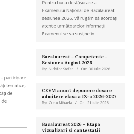
Pentru buna desfășurare a
Examenului Național de Bacalaureat –
sesiunea 2026, vă rugăm să acordați
atenție următoarelor informații:
Examenul se va susține în
Bacalaureat – Competente -
Sesiunea August 2026
By:
Nichifor Stefan
On:
30 iulie 2026
 – participare
tăţi tematice,
CEVM anunt depunere dosare
tăţi de
admitere clasa a IX-a 2026-2027
i de
By:
Cretu Mihaela
On:
21 iulie 2026
Bacalaureat 2026 – Etapa
vizualizari si contestatii