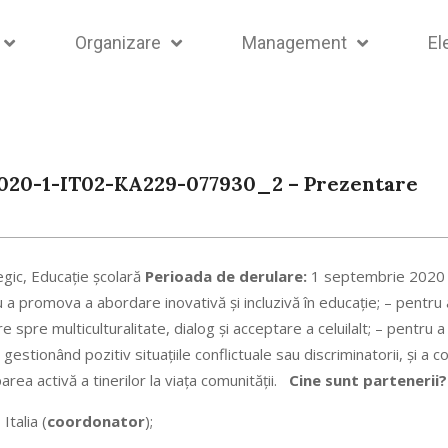
Organizare
Management
El
2020-1-IT02-KA229-077930_2 – Prezentare
egic, Educaţie şcolară
Perioada de derulare:
1 septembrie 2020 
 a promova a abordare inovativă şi incluzivă în educaţie; – pentru 
e spre multiculturalitate, dialog şi acceptare a celuilalt; – pentru a
, gestionând pozitiv situaţiile conflictuale sau discriminatorii, şi a 
area activă a tinerilor la viaţa comunităţii.
Cine sunt partenerii?
Italia (
coordonator
);