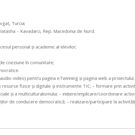
vgat, Turcia;
Vatasha – Kavadarci, Rep. Macedonia de Nord.
ccesul personal şi academic al elevilor;
 de coeziune în comunitate;
emocratice.
e audio-video) pentru pagina eTwinning şi pagina web a proiectului;
te resurse fizice şi digitale şi instrumente TIC; – formare prin activi
ociale şi a multiculturalismului; – iniţiere/implicare/coordonare activi
ăţilor de conducere democratică; – realizare/participare la activităţ