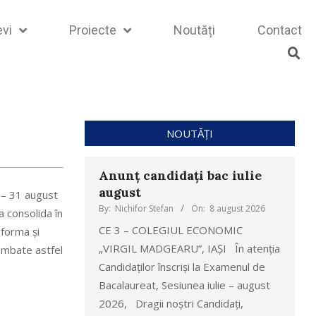
evi
Proiecte
Noutăți
Contact
NOUTĂȚI
Anunț candidați bac iulie
august
– 31 august
By:
Nichifor Stefan
On:
8 august 2026
a consolida în
CE 3 – COLEGIUL ECONOMIC
 forma şi
„VIRGIL MADGEARU”, IAȘI În atenția
combate astfel
Candidaților înscriși la Examenul de
Bacalaureat, Sesiunea iulie – august
2026, Dragii noștri Candidați,