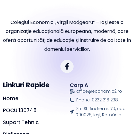
Colegiul Economic „Virgil Madgearu” – Iaşi este o
organizaţie educaţională europeană, modernă, care
oferă oportunităţi de educaţie şi instruire de calitate în
domeniul serviciilor.
Linkuri Rapide
Corp A
office@economic2.ro
Home
Phone: 0232 316 238,
Str. Sf. Andrei nr. 70, cod
POCU 130745
700028, Iaşi, România
Suport Tehnic