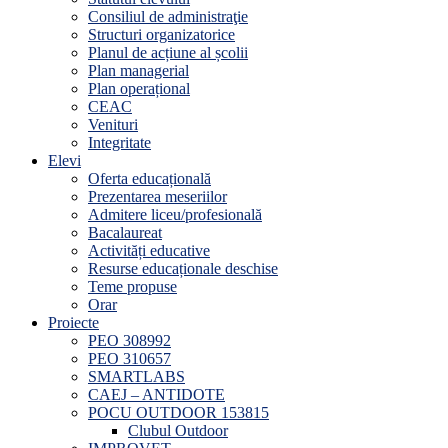
Consiliul de administraţie
Structuri organizatorice
Planul de acțiune al școlii
Plan managerial
Plan operațional
CEAC
Venituri
Integritate
Elevi
Oferta educațională
Prezentarea meseriilor
Admitere liceu/profesională
Bacalaureat
Activități educative
Resurse educaționale deschise
Teme propuse
Orar
Proiecte
PEO 308992
PEO 310657
SMARTLABS
CAEJ – ANTIDOTE
POCU OUTDOOR 153815
Clubul Outdoor