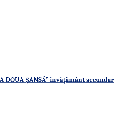
OUA ȘANSĂ” învăţământ secundar in