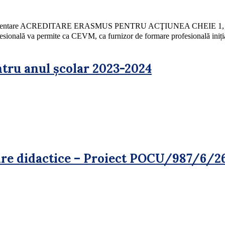
 practică Prezentare ACREDITARE ERASMUS PENTRU ACŢIUNEA 
onală va permite ca CEVM, ca furnizor de formare profesională inițiala 
ntru anul școlar 2023-2024
dre didactice – Proiect POCU/987/6/2