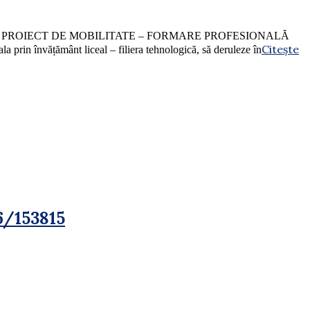
CHEIE 1, PROIECT DE MOBILITATE – FORMARE PROFESIONALĂ
Citește
prin învățământ liceal – filiera tehnologică, să deruleze în
6/153815