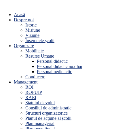
Acasă
Despre noi
Istoric
Misiune
Viziune
Însemnele școlii
Organizare
Mobilitate
Resurse Umane
Personal didactic
Personal didactic auxiliar
Personal nedidactic
Conducere
Management
ROI
ROFUIP
RAEI
Statutul elevului
Consiliul de administraţie
Structuri organizatorice
Planul de acțiune al școlii
Plan managerial
Plan operațional