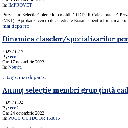
In:
IMPROVET
Prezentare Selecție Galerie foto mobilități DEOR Caiete
(VET) Aprobarea cererii de acreditare Erasmus pentru formarea profesi
mai departe
Dinamica claselor/specializarilor pe
2023-10-17
By:
eco2
On:
17 octombrie 2023
In:
Noutăți
Citește mai departe
Anunț selecție membri grup țintă ca
2022-10-24
By:
eco2
On:
24 octombrie 2022
In:
POCU OUTDOOR 153815