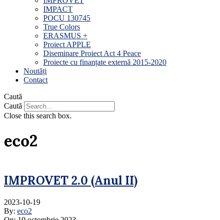
IMPROVET
IMPACT
POCU 130745
True Colors
ERASMUS +
Proiect APPLE
Diseminare Proiect Act 4 Peace
Proiecte cu finanțate externă 2015-2020
Noutăți
Contact
Caută
Caută
Close this search box.
eco2
IMPROVET 2.0 (Anul II)
2023-10-19
By:
eco2
On:
19 octombrie 2023