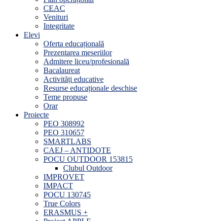
CEAC
Venituri
Integritate
Elevi
Oferta educațională
Prezentarea meseriilor
Admitere liceu/profesională
Bacalaureat
Activități educative
Resurse educaționale deschise
Teme propuse
Orar
Proiecte
PEO 308992
PEO 310657
SMARTLABS
CAEJ – ANTIDOTE
POCU OUTDOOR 153815
Clubul Outdoor
IMPROVET
IMPACT
POCU 130745
True Colors
ERASMUS +