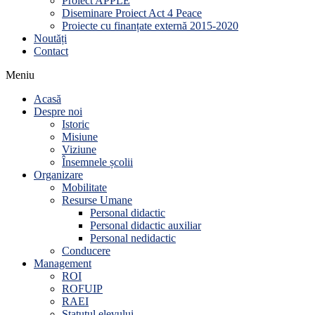
Proiect APPLE
Diseminare Proiect Act 4 Peace
Proiecte cu finanțate externă 2015-2020
Noutăți
Contact
Meniu
Acasă
Despre noi
Istoric
Misiune
Viziune
Însemnele școlii
Organizare
Mobilitate
Resurse Umane
Personal didactic
Personal didactic auxiliar
Personal nedidactic
Conducere
Management
ROI
ROFUIP
RAEI
Statutul elevului