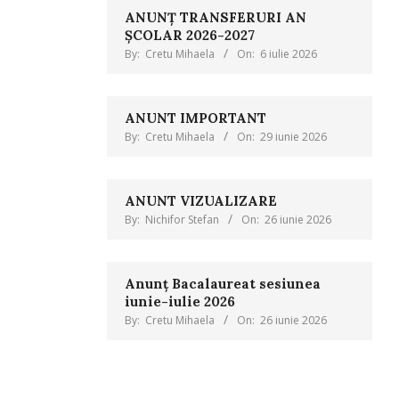
ANUNȚ TRANSFERURI AN
ȘCOLAR 2026-2027
By:
Cretu Mihaela
On:
6 iulie 2026
ANUNT IMPORTANT
By:
Cretu Mihaela
On:
29 iunie 2026
ANUNT VIZUALIZARE
By:
Nichifor Stefan
On:
26 iunie 2026
Anunț Bacalaureat sesiunea
iunie-iulie 2026
By:
Cretu Mihaela
On:
26 iunie 2026