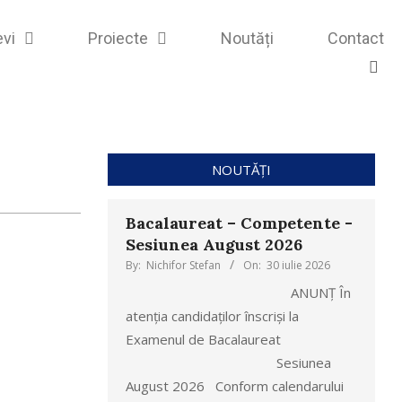
evi
Proiecte
Noutăți
Contact
NOUTĂȚI
Bacalaureat – Competente -
Sesiunea August 2026
By:
Nichifor Stefan
On:
30 iulie 2026
ANUNȚ În
atenția candidaților înscriși la
Examenul de Bacalaureat
Sesiunea
August 2026 Conform calendarului