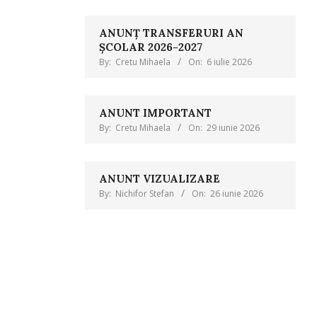
ANUNȚ TRANSFERURI AN
ȘCOLAR 2026-2027
By:
Cretu Mihaela
On:
6 iulie 2026
ANUNT IMPORTANT
By:
Cretu Mihaela
On:
29 iunie 2026
ANUNT VIZUALIZARE
By:
Nichifor Stefan
On:
26 iunie 2026