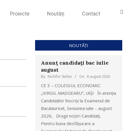
Proiecte
Noutăți
Contact
NOUTĂȚI
Anunț candidați bac iulie
august
By:
Nichifor Stefan
On:
8 august 2026
CE 3 – COLEGIUL ECONOMIC
„VIRGIL MADGEARU”, IAȘI În atenția
Candidaților înscriși la Examenul de
Bacalaureat, Sesiunea iulie – august
2026, Dragii noștri Candidați,
Pentru buna desfășurare a