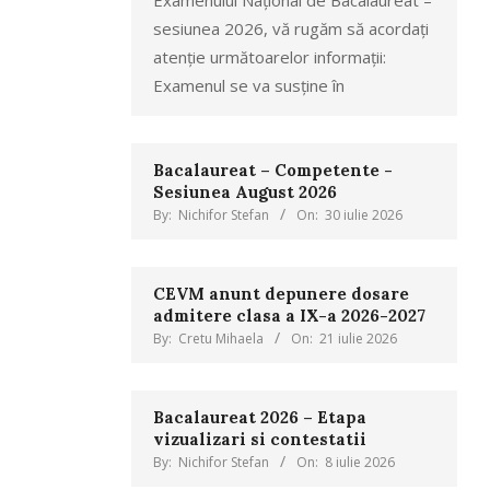
Examenului Național de Bacalaureat –
sesiunea 2026, vă rugăm să acordați
atenție următoarelor informații:
Examenul se va susține în
Bacalaureat – Competente -
Sesiunea August 2026
By:
Nichifor Stefan
On:
30 iulie 2026
CEVM anunt depunere dosare
admitere clasa a IX-a 2026-2027
By:
Cretu Mihaela
On:
21 iulie 2026
Bacalaureat 2026 – Etapa
vizualizari si contestatii
By:
Nichifor Stefan
On:
8 iulie 2026