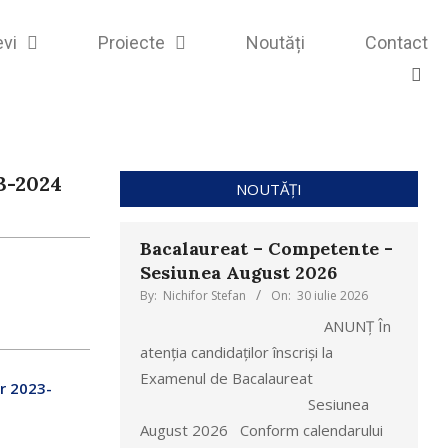
evi
Proiecte
Noutăți
Contact
3-2024
NOUTĂȚI
Bacalaureat – Competente -
Sesiunea August 2026
By:
Nichifor Stefan
On:
30 iulie 2026
ANUNȚ În
atenția candidaților înscriși la
Examenul de Bacalaureat
ar 2023-
Sesiunea
August 2026 Conform calendarului