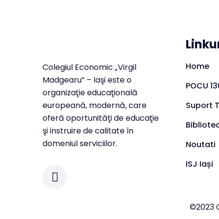
Linku
Home
Colegiul Economic „Virgil
Madgearu” – Iaşi este o
POCU 13
organizaţie educaţională
europeană, modernă, care
Suport 
oferă oportunităţi de educaţie
Bibliote
şi instruire de calitate în
domeniul serviciilor.
Noutati
ISJ Iași
©2023 C