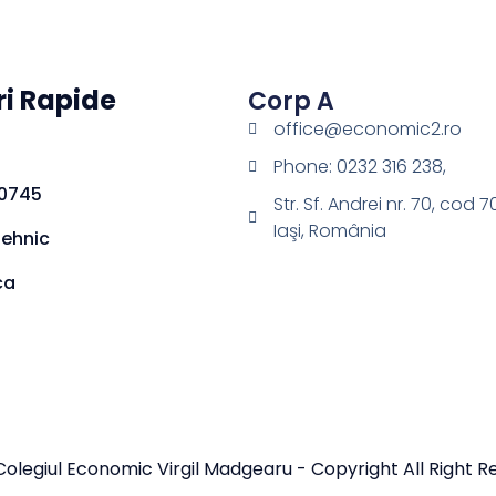
ri Rapide
Corp A
office@economic2.ro
Phone: 0232 316 238,
0745
Str. Sf. Andrei nr. 70, cod 
Iaşi, România
Tehnic
ca
olegiul Economic Virgil Madgearu - Copyright All Right R