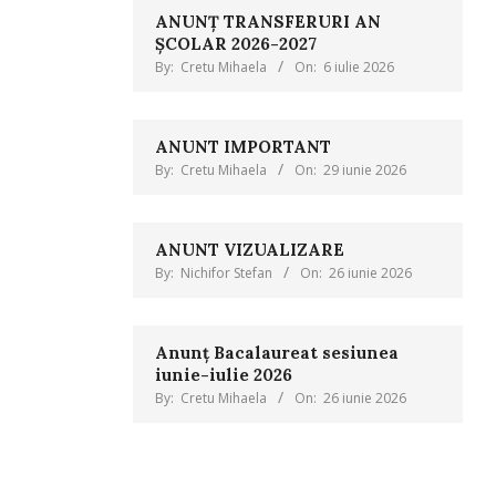
ANUNȚ TRANSFERURI AN
ȘCOLAR 2026-2027
By:
Cretu Mihaela
On:
6 iulie 2026
ANUNT IMPORTANT
By:
Cretu Mihaela
On:
29 iunie 2026
ANUNT VIZUALIZARE
By:
Nichifor Stefan
On:
26 iunie 2026
Anunț Bacalaureat sesiunea
iunie-iulie 2026
By:
Cretu Mihaela
On:
26 iunie 2026