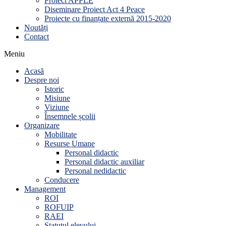
Proiect APPLE
Diseminare Proiect Act 4 Peace
Proiecte cu finanțate externă 2015-2020
Noutăți
Contact
Meniu
Acasă
Despre noi
Istoric
Misiune
Viziune
Însemnele școlii
Organizare
Mobilitate
Resurse Umane
Personal didactic
Personal didactic auxiliar
Personal nedidactic
Conducere
Management
ROI
ROFUIP
RAEI
Statutul elevului