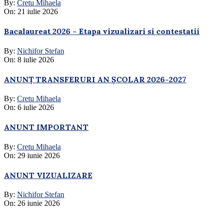
By:
Cretu Mihaela
On:
21 iulie 2026
Bacalaureat 2026 – Etapa vizualizari si contestatii
By:
Nichifor Stefan
On:
8 iulie 2026
ANUNȚ TRANSFERURI AN ȘCOLAR 2026-2027
By:
Cretu Mihaela
On:
6 iulie 2026
ANUNT IMPORTANT
By:
Cretu Mihaela
On:
29 iunie 2026
ANUNT VIZUALIZARE
By:
Nichifor Stefan
On:
26 iunie 2026