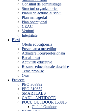
Consiliul de administraţie
Structuri organizatorice
Planul de acțiune al școlii
Plan managerial
Plan operațional
CEAC
Venituri
Integritate
Elevi
Oferta educațională
Prezentarea meseriilor
Admitere liceu/profesională
Bacalaureat
Activități educative
Resurse educaționale deschise
Teme propuse
Orar
Proiecte
PEO 308992
PEO 310657
SMARTLABS
CAEJ – ANTIDOTE
POCU OUTDOOR 153815
Clubul Outdoor