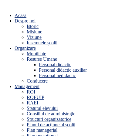
Acasă
Despre noi
Istoric
Misiune
Viziune
Însemnele școlii
Organizare
Mobilitate
Resurse Umane
Personal didactic
Personal didactic auxiliar
Personal nedidactic
Conducere
Management
ROI
ROFUIP
RAEI
Statutul elevului
Consiliul de administraţie
Structuri organizatorice
Planul de acțiune al școlii
Plan managerial
Plan operațional