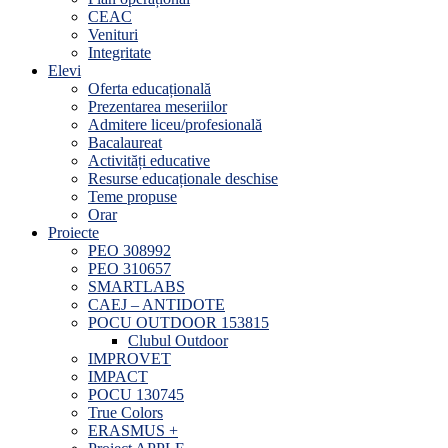
CEAC
Venituri
Integritate
Elevi
Oferta educațională
Prezentarea meseriilor
Admitere liceu/profesională
Bacalaureat
Activități educative
Resurse educaționale deschise
Teme propuse
Orar
Proiecte
PEO 308992
PEO 310657
SMARTLABS
CAEJ – ANTIDOTE
POCU OUTDOOR 153815
Clubul Outdoor
IMPROVET
IMPACT
POCU 130745
True Colors
ERASMUS +