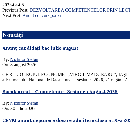
2023-04-05
Previous Post:
DEZVOLTAREA COMPETENŢELOR PRIN LECŢ
Next Post:
Anunt concurs portar
Noutăți
Anunț candidați bac iulie august
By:
Nichifor Stefan
On:
8 august 2026
CE 3 – COLEGIUL ECONOMIC „VIRGIL MADGEARU”, IAȘI În atenția Ca
a Examenului Național de Bacalaureat – sesiunea 2026, vă rugăm să ac
Bacalaureat – Competente -Sesiunea August 2026
By:
Nichifor Stefan
On:
30 iulie 2026
CEVM anunt depunere dosare admitere clasa a IX-a 20