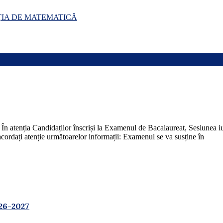
IA DE MATEMATICĂ
ndidaților înscriși la Examenul de Bacalaureat, Sesiunea iulie 
ordați atenție următoarelor informații: Examenul se va susține în
26-2027