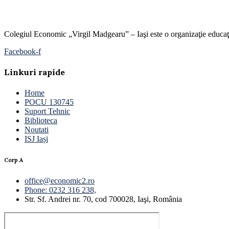
Colegiul Economic „Virgil Madgearu” – Iaşi este o organizaţie educaţion
Facebook-f
Linkuri rapide
Home
POCU 130745
Suport Tehnic
Biblioteca
Noutati
ISJ Iași
Corp A
office@economic2.ro
Phone: 0232 316 238,
Str. Sf. Andrei nr. 70, cod 700028, Iaşi, România