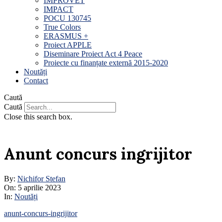
IMPROVET
IMPACT
POCU 130745
True Colors
ERASMUS +
Proiect APPLE
Diseminare Proiect Act 4 Peace
Proiecte cu finanțate externă 2015-2020
Noutăți
Contact
Caută
Caută
Close this search box.
Anunt concurs ingrijitor
By:
Nichifor Stefan
On:
5 aprilie 2023
In:
Noutăți
anunt-concurs-ingrijitor