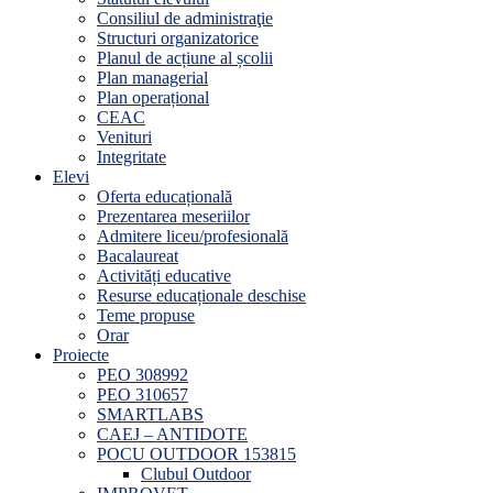
Consiliul de administraţie
Structuri organizatorice
Planul de acțiune al școlii
Plan managerial
Plan operațional
CEAC
Venituri
Integritate
Elevi
Oferta educațională
Prezentarea meseriilor
Admitere liceu/profesională
Bacalaureat
Activități educative
Resurse educaționale deschise
Teme propuse
Orar
Proiecte
PEO 308992
PEO 310657
SMARTLABS
CAEJ – ANTIDOTE
POCU OUTDOOR 153815
Clubul Outdoor