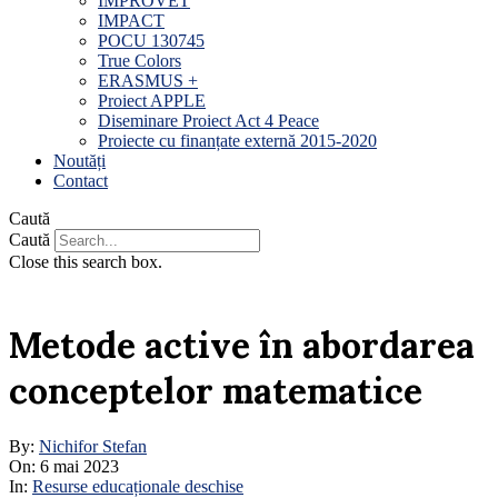
IMPROVET
IMPACT
POCU 130745
True Colors
ERASMUS +
Proiect APPLE
Diseminare Proiect Act 4 Peace
Proiecte cu finanțate externă 2015-2020
Noutăți
Contact
Caută
Caută
Close this search box.
Metode active în abordarea
conceptelor matematice
By:
Nichifor Stefan
On:
6 mai 2023
In:
Resurse educaționale deschise