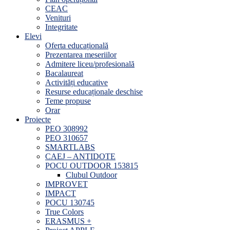
CEAC
Venituri
Integritate
Elevi
Oferta educațională
Prezentarea meseriilor
Admitere liceu/profesională
Bacalaureat
Activități educative
Resurse educaționale deschise
Teme propuse
Orar
Proiecte
PEO 308992
PEO 310657
SMARTLABS
CAEJ – ANTIDOTE
POCU OUTDOOR 153815
Clubul Outdoor
IMPROVET
IMPACT
POCU 130745
True Colors
ERASMUS +