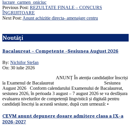
lucrare_carmen_oniciuc
2023-
Previous Post:
REZULTATE FINALE – CONCURS
05-
ÎNGRIJITOARE
06
Next Post:
Anunt achizitie directa- amenajare centru
Noutăți
Bacalaureat – Competente -Sesiunea August 2026
By:
Nichifor Stefan
On:
30 iulie 2026
ANUNȚ În atenția candidaților înscriși
la Examenul de Bacalaureat Sesiunea
August 2026 Conform calendarului Examenului de Bacalaureat,
sesiunea 2026, în perioada 3 august – 7 august 2026 se va desfășura
evaluarea nivelurilor de competență lingvistică și digitală pentru
candidații înscriși la această sesiune, după cum urmează: •
CEVM anunt depunere dosare admitere clasa a IX-a
2026-2027