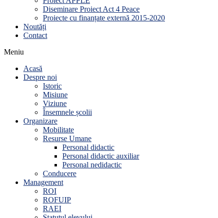
Proiect APPLE
Diseminare Proiect Act 4 Peace
Proiecte cu finanțate externă 2015-2020
Noutăți
Contact
Meniu
Acasă
Despre noi
Istoric
Misiune
Viziune
Însemnele școlii
Organizare
Mobilitate
Resurse Umane
Personal didactic
Personal didactic auxiliar
Personal nedidactic
Conducere
Management
ROI
ROFUIP
RAEI
Statutul elevului