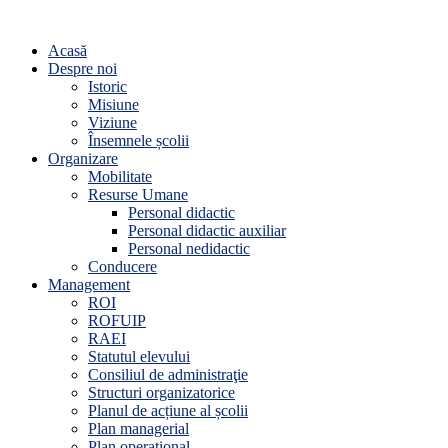
Acasă
Despre noi
Istoric
Misiune
Viziune
Însemnele școlii
Organizare
Mobilitate
Resurse Umane
Personal didactic
Personal didactic auxiliar
Personal nedidactic
Conducere
Management
ROI
ROFUIP
RAEI
Statutul elevului
Consiliul de administraţie
Structuri organizatorice
Planul de acțiune al școlii
Plan managerial
Plan operațional