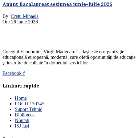
Anunț Bacalaureat sesiunea iunie-iulie 2026
By:
Cretu Mihaela
On:
26 iunie 2026
Colegiul Economic „Virgil Madgearu” – Iaşi este o organizaţie
educaţională europeană, modernă, care oferă oportunităţi de educaţie
şi instruire de calitate în domeniul serviciilor.
Facebook-f
Linkuri rapide
Home
POCU 130745
Suport Tehnic
Biblioteca
Noutati
ISJ Iași