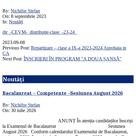
By:
Nichifor Stefan
On:
8 septembrie 2023
In:
Noutăți
dir_-CEVM-_distributie-clase_-23-24_
2023-09-08
Previous Post:
Repartizare – clase a IX-a 2023-2024 Aprobata in
CA
Next Post:
ÎNSCRIERI ÎN PROGRAM "A DOUA ȘANSĂ"
Noutăți
Bacalaureat – Competente -Sesiunea August 2026
By:
Nichifor Stefan
On:
30 iulie 2026
ANUNȚ În atenția candidaților înscriși
la Examenul de Bacalaureat Sesiunea
August 2026 Conform calendarului Examenului de Bacalaureat,