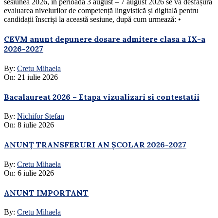
sesiunea 2026, în perioada 3 august – 7 august 2026 se va desfășura
evaluarea nivelurilor de competență lingvistică și digitală pentru
candidații înscriși la această sesiune, după cum urmează: •
CEVM anunt depunere dosare admitere clasa a IX-a
2026-2027
By:
Cretu Mihaela
On:
21 iulie 2026
Bacalaureat 2026 – Etapa vizualizari si contestatii
By:
Nichifor Stefan
On:
8 iulie 2026
ANUNȚ TRANSFERURI AN ȘCOLAR 2026-2027
By:
Cretu Mihaela
On:
6 iulie 2026
ANUNT IMPORTANT
By:
Cretu Mihaela