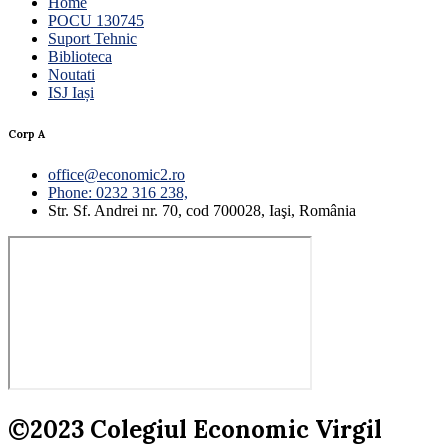
Home
POCU 130745
Suport Tehnic
Biblioteca
Noutati
ISJ Iași
Corp A
office@economic2.ro
Phone: 0232 316 238,
Str. Sf. Andrei nr. 70, cod 700028, Iaşi, România
©2023 Colegiul Economic Virgil