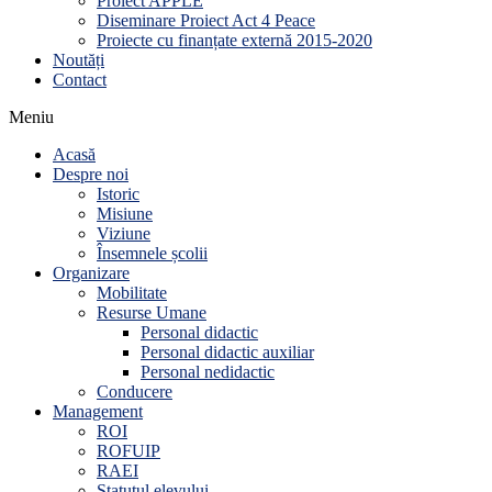
Proiect APPLE
Diseminare Proiect Act 4 Peace
Proiecte cu finanțate externă 2015-2020
Noutăți
Contact
Meniu
Acasă
Despre noi
Istoric
Misiune
Viziune
Însemnele școlii
Organizare
Mobilitate
Resurse Umane
Personal didactic
Personal didactic auxiliar
Personal nedidactic
Conducere
Management
ROI
ROFUIP
RAEI
Statutul elevului