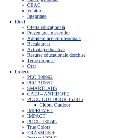
CEAC
Venituri
Integritate
Elevi
Oferta educațională
Prezentarea meseriilor
Admitere liceu/profesională
Bacalaureat
Activități educative
Resurse educaționale deschise
Teme propuse
Orar
Proiecte
PEO 308992
PEO 310657
SMARTLABS
CAEJ – ANTIDOTE
POCU OUTDOOR 153815
Clubul Outdoor
IMPROVET
IMPACT
POCU 130745
True Colors
ERASMUS +