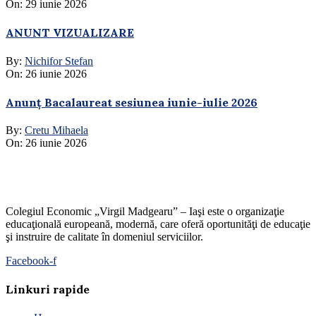
On:
29 iunie 2026
ANUNT VIZUALIZARE
By:
Nichifor Stefan
On:
26 iunie 2026
Anunț Bacalaureat sesiunea iunie-iulie 2026
By:
Cretu Mihaela
On:
26 iunie 2026
Colegiul Economic „Virgil Madgearu” – Iaşi este o organizaţie
educaţională europeană, modernă, care oferă oportunităţi de educaţie
şi instruire de calitate în domeniul serviciilor.
Facebook-f
Linkuri rapide