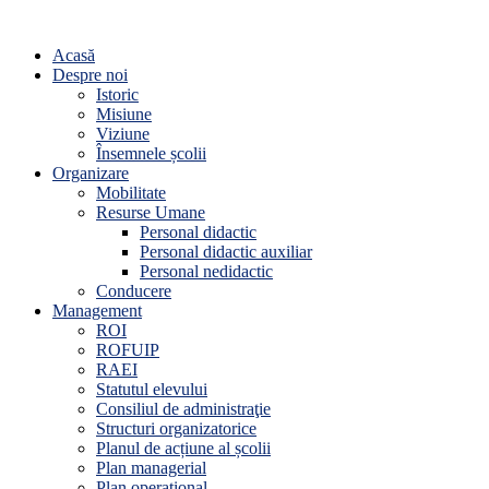
Acasă
Despre noi
Istoric
Misiune
Viziune
Însemnele școlii
Organizare
Mobilitate
Resurse Umane
Personal didactic
Personal didactic auxiliar
Personal nedidactic
Conducere
Management
ROI
ROFUIP
RAEI
Statutul elevului
Consiliul de administraţie
Structuri organizatorice
Planul de acțiune al școlii
Plan managerial
Plan operațional