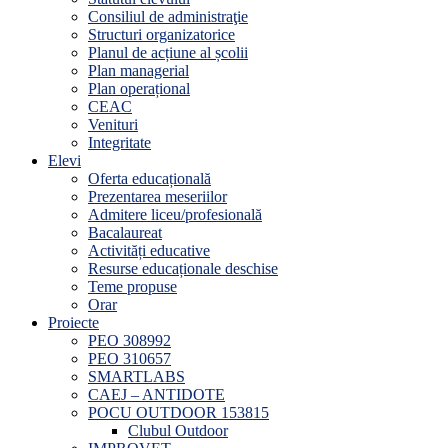
Consiliul de administraţie
Structuri organizatorice
Planul de acțiune al școlii
Plan managerial
Plan operațional
CEAC
Venituri
Integritate
Elevi
Oferta educațională
Prezentarea meseriilor
Admitere liceu/profesională
Bacalaureat
Activități educative
Resurse educaționale deschise
Teme propuse
Orar
Proiecte
PEO 308992
PEO 310657
SMARTLABS
CAEJ – ANTIDOTE
POCU OUTDOOR 153815
Clubul Outdoor