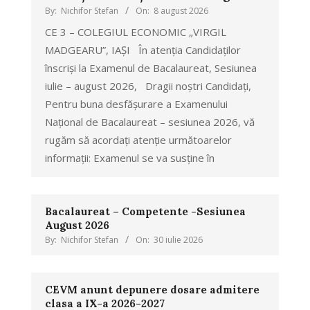
By:
Nichifor Stefan
On:
8 august 2026
CE 3 – COLEGIUL ECONOMIC „VIRGIL
MADGEARU”, IAȘI În atenția Candidaților
înscriși la Examenul de Bacalaureat, Sesiunea
iulie – august 2026, Dragii noștri Candidați,
Pentru buna desfășurare a Examenului
Național de Bacalaureat – sesiunea 2026, vă
rugăm să acordați atenție următoarelor
informații: Examenul se va susține în
Bacalaureat – Competente -Sesiunea
August 2026
By:
Nichifor Stefan
On:
30 iulie 2026
CEVM anunt depunere dosare admitere
clasa a IX-a 2026-2027