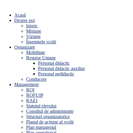
Acasă
Despre noi
Istoric
Misiune
Viziune
Însemnele școlii
Organizare
Mobilitate
Resurse Umane
Personal didactic
Personal didactic auxiliar
Personal nedidactic
Conducere
Management
ROI
ROFUIP
RAEI
Statutul elevului
Consiliul de administraţie
Structuri organizatorice
Planul de acțiune al școlii
Plan managerial
Plan operațional