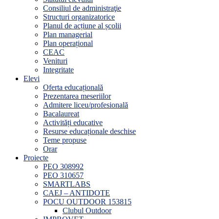
Consiliul de administraţie
Structuri organizatorice
Planul de acțiune al școlii
Plan managerial
Plan operațional
CEAC
Venituri
Integritate
Elevi
Oferta educațională
Prezentarea meseriilor
Admitere liceu/profesională
Bacalaureat
Activități educative
Resurse educaționale deschise
Teme propuse
Orar
Proiecte
PEO 308992
PEO 310657
SMARTLABS
CAEJ – ANTIDOTE
POCU OUTDOOR 153815
Clubul Outdoor