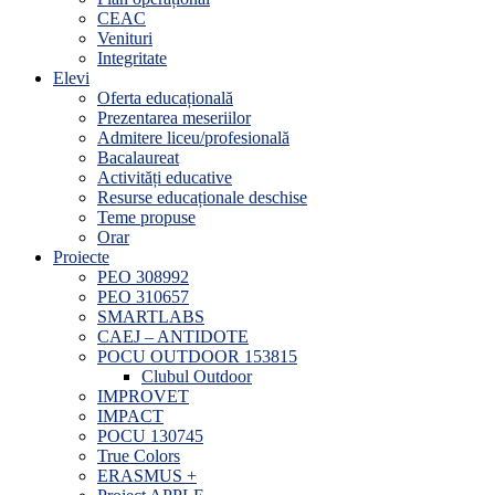
CEAC
Venituri
Integritate
Elevi
Oferta educațională
Prezentarea meseriilor
Admitere liceu/profesională
Bacalaureat
Activități educative
Resurse educaționale deschise
Teme propuse
Orar
Proiecte
PEO 308992
PEO 310657
SMARTLABS
CAEJ – ANTIDOTE
POCU OUTDOOR 153815
Clubul Outdoor
IMPROVET
IMPACT
POCU 130745
True Colors
ERASMUS +