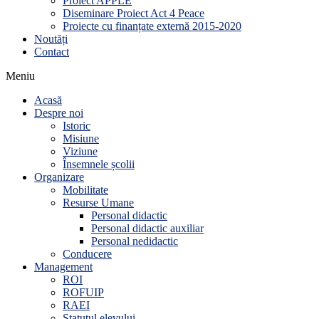
Proiect APPLE
Diseminare Proiect Act 4 Peace
Proiecte cu finanțate externă 2015-2020
Noutăți
Contact
Meniu
Acasă
Despre noi
Istoric
Misiune
Viziune
Însemnele școlii
Organizare
Mobilitate
Resurse Umane
Personal didactic
Personal didactic auxiliar
Personal nedidactic
Conducere
Management
ROI
ROFUIP
RAEI
Statutul elevului