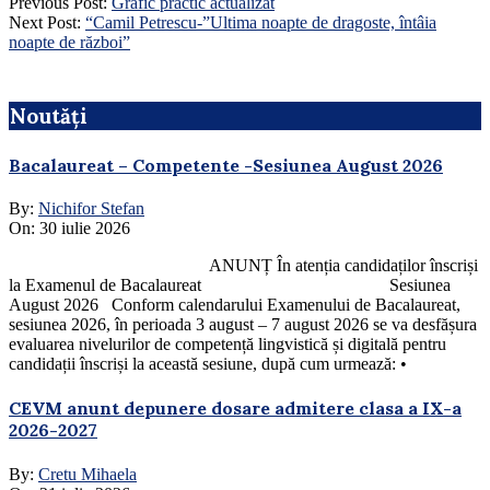
Previous Post:
Grafic practic actualizat
Next Post:
“Camil Petrescu-”Ultima noapte de dragoste, întâia
noapte de război”
Noutăți
Bacalaureat – Competente -Sesiunea August 2026
By:
Nichifor Stefan
On:
30 iulie 2026
ANUNȚ În atenția candidaților înscriși
la Examenul de Bacalaureat Sesiunea
August 2026 Conform calendarului Examenului de Bacalaureat,
sesiunea 2026, în perioada 3 august – 7 august 2026 se va desfășura
evaluarea nivelurilor de competență lingvistică și digitală pentru
candidații înscriși la această sesiune, după cum urmează: •
CEVM anunt depunere dosare admitere clasa a IX-a
2026-2027
By:
Cretu Mihaela