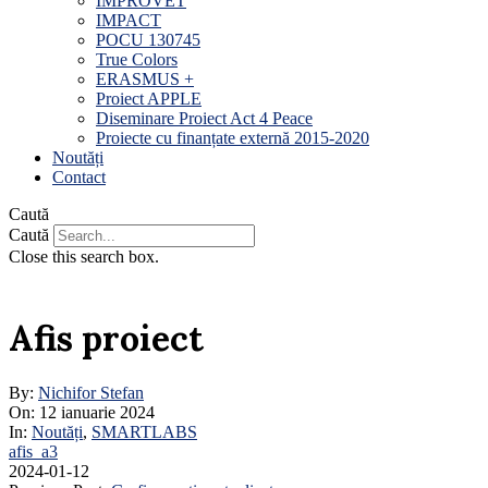
IMPROVET
IMPACT
POCU 130745
True Colors
ERASMUS +
Proiect APPLE
Diseminare Proiect Act 4 Peace
Proiecte cu finanțate externă 2015-2020
Noutăți
Contact
Caută
Caută
Close this search box.
Afis proiect
By:
Nichifor Stefan
On:
12 ianuarie 2024
In:
Noutăți
,
SMARTLABS
afis_a3
2024-01-12