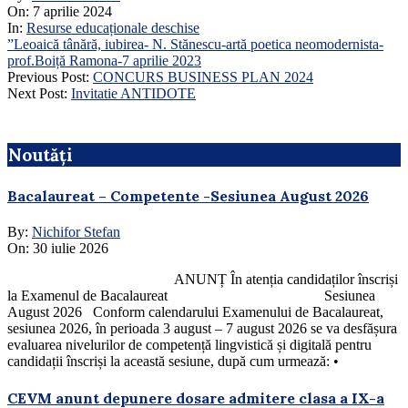
On:
7 aprilie 2024
In:
Resurse educaționale deschise
”Leoaică tânără, iubirea- N. Stănescu-artă poetica neomodernista-
prof.Boiță Ramona-7 aprilie 2023
2024-
Previous Post:
CONCURS BUSINESS PLAN 2024
04-
Next Post:
Invitatie ANTIDOTE
07
Noutăți
Bacalaureat – Competente -Sesiunea August 2026
By:
Nichifor Stefan
On:
30 iulie 2026
ANUNȚ În atenția candidaților înscriși
la Examenul de Bacalaureat Sesiunea
August 2026 Conform calendarului Examenului de Bacalaureat,
sesiunea 2026, în perioada 3 august – 7 august 2026 se va desfășura
evaluarea nivelurilor de competență lingvistică și digitală pentru
candidații înscriși la această sesiune, după cum urmează: •
CEVM anunt depunere dosare admitere clasa a IX-a