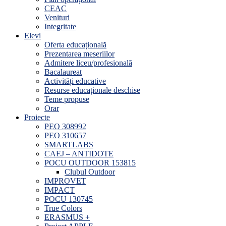
CEAC
Venituri
Integritate
Elevi
Oferta educațională
Prezentarea meseriilor
Admitere liceu/profesională
Bacalaureat
Activități educative
Resurse educaționale deschise
Teme propuse
Orar
Proiecte
PEO 308992
PEO 310657
SMARTLABS
CAEJ – ANTIDOTE
POCU OUTDOOR 153815
Clubul Outdoor
IMPROVET
IMPACT
POCU 130745
True Colors
ERASMUS +