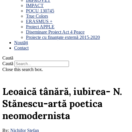
IMPROVET
IMPACT
POCU 130745
True Colors
ERASMUS +
Proiect APPLE
Diseminare Proiect Act 4 Peace
Proiecte cu finanțate externă 2015-2020
Noutăți
Contact
Caută
Caută
Close this search box.
Leoaică tânără, iubirea- N.
Stănescu-artă poetica
neomodernista
By:
Nichifor Stefan