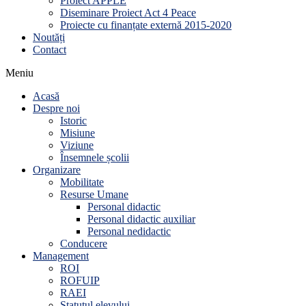
Proiect APPLE
Diseminare Proiect Act 4 Peace
Proiecte cu finanțate externă 2015-2020
Noutăți
Contact
Meniu
Acasă
Despre noi
Istoric
Misiune
Viziune
Însemnele școlii
Organizare
Mobilitate
Resurse Umane
Personal didactic
Personal didactic auxiliar
Personal nedidactic
Conducere
Management
ROI
ROFUIP
RAEI
Statutul elevului