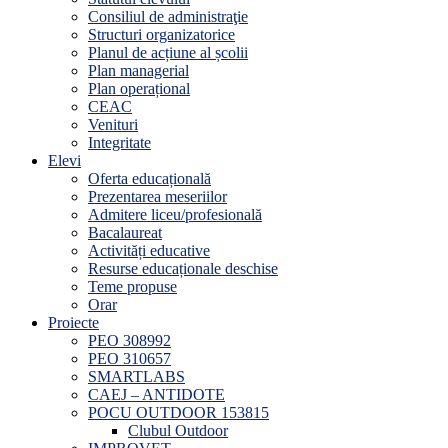
Consiliul de administraţie
Structuri organizatorice
Planul de acțiune al școlii
Plan managerial
Plan operațional
CEAC
Venituri
Integritate
Elevi
Oferta educațională
Prezentarea meseriilor
Admitere liceu/profesională
Bacalaureat
Activități educative
Resurse educaționale deschise
Teme propuse
Orar
Proiecte
PEO 308992
PEO 310657
SMARTLABS
CAEJ – ANTIDOTE
POCU OUTDOOR 153815
Clubul Outdoor