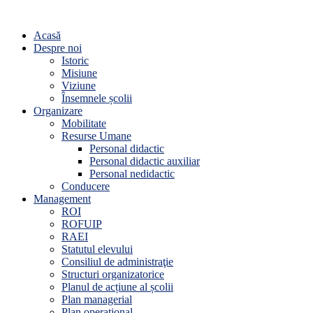
Acasă
Despre noi
Istoric
Misiune
Viziune
Însemnele școlii
Organizare
Mobilitate
Resurse Umane
Personal didactic
Personal didactic auxiliar
Personal nedidactic
Conducere
Management
ROI
ROFUIP
RAEI
Statutul elevului
Consiliul de administraţie
Structuri organizatorice
Planul de acțiune al școlii
Plan managerial
Plan operațional