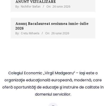
ANUNT VIZUALIZARE
By:
Nichifor Stefan
On:
26 iunie 2026
Anunț Bacalaureat sesiunea iunie-iulie
2026
By:
Cretu Mihaela
On:
26 iunie 2026
Colegiul Economic „Virgil Madgearu” – Iaşi este o
organizaţie educaţională europeană, modernă, care
oferă oportunităţi de educaţie şi instruire de calitate în
domeniul serviciilor.