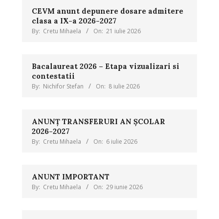
CEVM anunt depunere dosare admitere
clasa a IX-a 2026-2027
By:
Cretu Mihaela
On:
21 iulie 2026
Bacalaureat 2026 – Etapa vizualizari si
contestatii
By:
Nichifor Stefan
On:
8 iulie 2026
ANUNȚ TRANSFERURI AN ȘCOLAR
2026-2027
By:
Cretu Mihaela
On:
6 iulie 2026
ANUNT IMPORTANT
By:
Cretu Mihaela
On:
29 iunie 2026