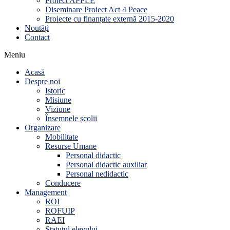
Proiect APPLE
Diseminare Proiect Act 4 Peace
Proiecte cu finanțate externă 2015-2020
Noutăți
Contact
Meniu
Acasă
Despre noi
Istoric
Misiune
Viziune
Însemnele școlii
Organizare
Mobilitate
Resurse Umane
Personal didactic
Personal didactic auxiliar
Personal nedidactic
Conducere
Management
ROI
ROFUIP
RAEI
Statutul elevului