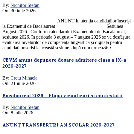
By:
Nichifor Stefan
On:
30 iulie 2026
ANUNȚ În atenția candidaților înscriși
la Examenul de Bacalaureat Sesiunea
August 2026 Conform calendarului Examenului de Bacalaureat,
sesiunea 2026, în perioada 3 august – 7 august 2026 se va desfășura
evaluarea nivelurilor de competență lingvistică și digitală pentru
candidații înscriși la această sesiune, după cum urmează: •
CEVM anunt depunere dosare admitere clasa a IX-a
2026-2027
By:
Cretu Mihaela
On:
21 iulie 2026
Bacalaureat 2026 – Etapa vizualizari si contestatii
By:
Nichifor Stefan
On:
8 iulie 2026
ANUNȚ TRANSFERURI AN ȘCOLAR 2026-2027