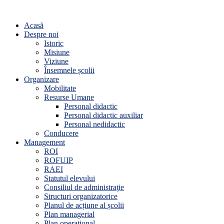
Acasă
Despre noi
Istoric
Misiune
Viziune
Însemnele școlii
Organizare
Mobilitate
Resurse Umane
Personal didactic
Personal didactic auxiliar
Personal nedidactic
Conducere
Management
ROI
ROFUIP
RAEI
Statutul elevului
Consiliul de administraţie
Structuri organizatorice
Planul de acțiune al școlii
Plan managerial
Plan operațional