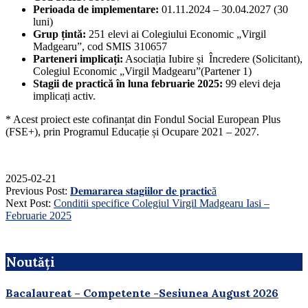
Perioada de implementare:
01.11.2024 – 30.04.2027 (30
luni)
Grup țintă:
251 elevi ai Colegiului Economic „Virgil
Madgearu”, cod SMIS 310657
Parteneri implicați:
Asociația Iubire și Încredere (Solicitant),
Colegiul Economic „Virgil Madgearu”(Partener 1)
Stagii de practică în luna februarie 2025:
99 elevi deja
implicați activ.
* Acest proiect este cofinanțat din Fondul Social European Plus
(FSE+), prin Programul Educație și Ocupare 2021 – 2027.
2025-02-21
Previous Post:
𝐃𝐞𝐦𝐚𝐫𝐚𝐫𝐞𝐚 𝐬𝐭𝐚𝐠𝐢𝐢𝐥𝐨𝐫 𝐝𝐞 𝐩𝐫𝐚𝐜𝐭𝐢𝐜ă
Next Post:
Conditii specifice Colegiul Virgil Madgearu Iasi –
Februarie 2025
Noutăți
Bacalaureat – Competente -Sesiunea August 2026