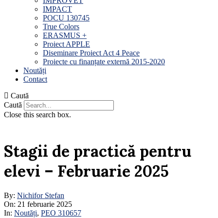
IMPROVET
IMPACT
POCU 130745
True Colors
ERASMUS +
Proiect APPLE
Diseminare Proiect Act 4 Peace
Proiecte cu finanțate externă 2015-2020
Noutăți
Contact
Caută
Caută
Close this search box.
Stagii de practică pentru
elevi – Februarie 2025
By:
Nichifor Stefan
On:
21 februarie 2025
In:
Noutăți
,
PEO 310657