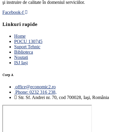
şi instruire de calitate în domeniul serviciilor.
Facebook-f
Linkuri rapide
Home
POCU 130745
Suport Tehnic
Biblioteca
Noutati
ISJ Iași
Corp A
office@economic2.ro
Phone: 0232 316 238,
Str. Sf. Andrei nr. 70, cod 700028, Iaşi, România