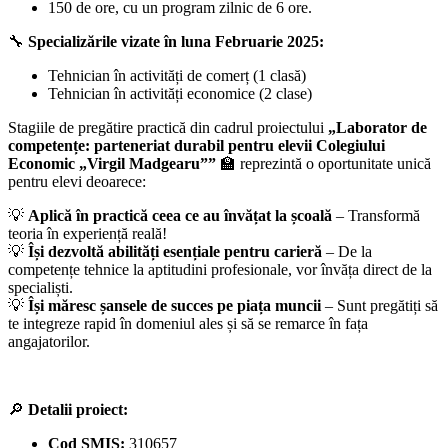
150 de ore, cu un program zilnic de 6 ore.
🔧
Specializările vizate în luna Februarie 2025:
Tehnician în activități de comerț (1 clasă)
Tehnician în activități economice (2 clase)
Stagiile de pregătire practică din cadrul proiectului
„Laborator de
competențe: parteneriat durabil pentru elevii Colegiului
Economic „Virgil Madgearu””
🏫 reprezintă o oportunitate unică
pentru elevi deoarece:
💡
Aplic
ă
în practică ceea ce au învățat la școală
– Transformă
teoria în experiență reală!
💡
Își dezvoltă abilități esențiale pentru carieră
– De la
competențe tehnice la aptitudini profesionale, vor învăța direct de la
specialiști.
💡
Își măresc șansele de succes pe piața muncii
– Sunt pregătiți să
te integreze rapid în domeniul ales și să se remarce în fața
angajatorilor.
🔎
Detalii proiect:
Cod SMIS:
310657