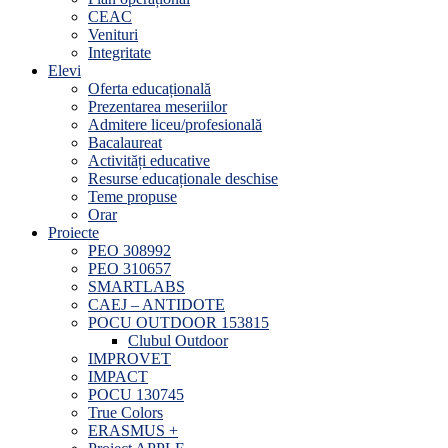
CEAC
Venituri
Integritate
Elevi
Oferta educațională
Prezentarea meseriilor
Admitere liceu/profesională
Bacalaureat
Activități educative
Resurse educaționale deschise
Teme propuse
Orar
Proiecte
PEO 308992
PEO 310657
SMARTLABS
CAEJ – ANTIDOTE
POCU OUTDOOR 153815
Clubul Outdoor
IMPROVET
IMPACT
POCU 130745
True Colors
ERASMUS +