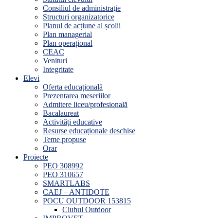
Consiliul de administraţie
Structuri organizatorice
Planul de acțiune al școlii
Plan managerial
Plan operațional
CEAC
Venituri
Integritate
Elevi
Oferta educațională
Prezentarea meseriilor
Admitere liceu/profesională
Bacalaureat
Activități educative
Resurse educaționale deschise
Teme propuse
Orar
Proiecte
PEO 308992
PEO 310657
SMARTLABS
CAEJ – ANTIDOTE
POCU OUTDOOR 153815
Clubul Outdoor