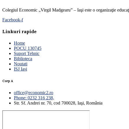
Colegiul Economic „Virgil Madgearu” – Iaşi este o organizaţie educaţion
Facebook-f
Linkuri rapide
Home
POCU 130745
Suport Tehnic
Biblioteca
Noutati
ISJ Iași
Corp A
office@economic2.ro
Phone: 0232 316 238,
Str. Sf. Andrei nr. 70, cod 700028, Iaşi, România