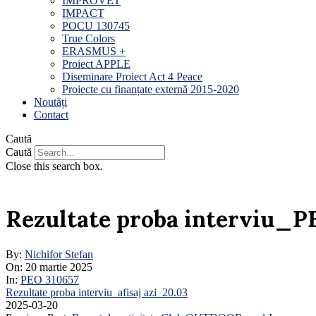
IMPROVET
IMPACT
POCU 130745
True Colors
ERASMUS +
Proiect APPLE
Diseminare Proiect Act 4 Peace
Proiecte cu finanțate externă 2015-2020
Noutăți
Contact
Caută
Caută
Close this search box.
Rezultate proba interviu_P
By:
Nichifor Stefan
On:
20 martie 2025
In:
PEO 310657
Rezultate proba interviu_afisaj azi_20.03
2025-03-20