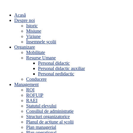
Acasă
Despre noi
Istoric
Misiune
Viziune
Însemnele școlii
Organizare
Mobilitate
Resurse Umane
Personal didactic
Personal didactic auxiliar
Personal nedidactic
Conducere
Management
ROI
ROFUIP
RAEI
Statutul elevului
Consiliul de administraţie
Structuri organizatorice
Planul de acțiune al școlii
Plan managerial
Plan operațional