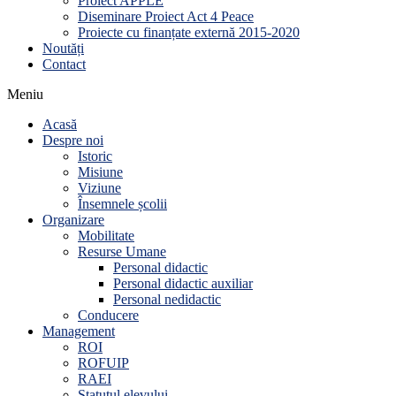
Proiect APPLE
Diseminare Proiect Act 4 Peace
Proiecte cu finanțate externă 2015-2020
Noutăți
Contact
Meniu
Acasă
Despre noi
Istoric
Misiune
Viziune
Însemnele școlii
Organizare
Mobilitate
Resurse Umane
Personal didactic
Personal didactic auxiliar
Personal nedidactic
Conducere
Management
ROI
ROFUIP
RAEI
Statutul elevului