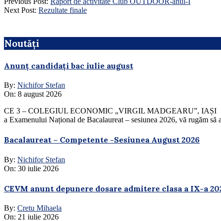
Previous Post:
Raport de activitate Club OUTDOOR-anul-I
Next Post:
Rezultate finale
Noutăți
Anunț candidați bac iulie august
By:
Nichifor Stefan
On:
8 august 2026
CE 3 – COLEGIUL ECONOMIC „VIRGIL MADGEARU”, IAȘI În atenția Ca
a Examenului Național de Bacalaureat – sesiunea 2026, vă rugăm să ac
Bacalaureat – Competente -Sesiunea August 2026
By:
Nichifor Stefan
On:
30 iulie 2026
CEVM anunt depunere dosare admitere clasa a IX-a 20
By:
Cretu Mihaela
On:
21 iulie 2026