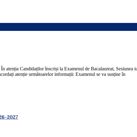
ndidaților înscriși la Examenul de Bacalaureat, Sesiunea iulie 
ordați atenție următoarelor informații: Examenul se va susține în
26-2027