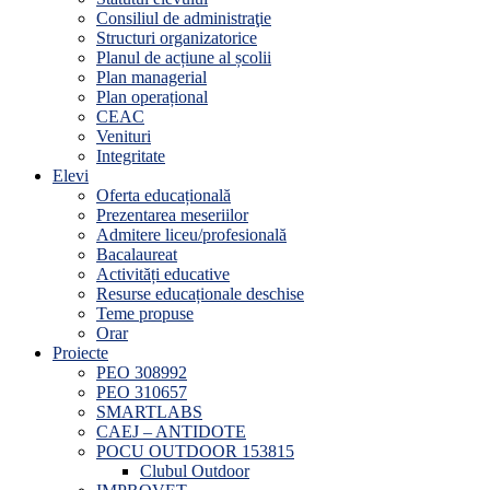
Consiliul de administraţie
Structuri organizatorice
Planul de acțiune al școlii
Plan managerial
Plan operațional
CEAC
Venituri
Integritate
Elevi
Oferta educațională
Prezentarea meseriilor
Admitere liceu/profesională
Bacalaureat
Activități educative
Resurse educaționale deschise
Teme propuse
Orar
Proiecte
PEO 308992
PEO 310657
SMARTLABS
CAEJ – ANTIDOTE
POCU OUTDOOR 153815
Clubul Outdoor