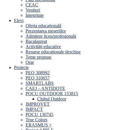
CEAC
Venituri
Integritate
Elevi
Oferta educațională
Prezentarea meseriilor
Admitere liceu/profesională
Bacalaureat
Activități educative
Resurse educaționale deschise
Teme propuse
Orar
Proiecte
PEO 308992
PEO 310657
SMARTLABS
CAEJ – ANTIDOTE
POCU OUTDOOR 153815
Clubul Outdoor
IMPROVET
IMPACT
POCU 130745
True Colors
ERASMUS +