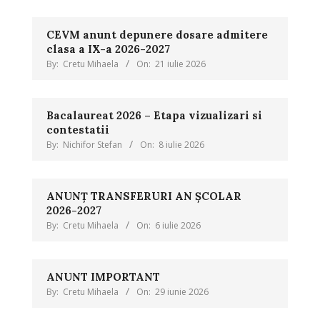
CEVM anunt depunere dosare admitere
clasa a IX-a 2026-2027
By:
Cretu Mihaela
On:
21 iulie 2026
Bacalaureat 2026 – Etapa vizualizari si
contestatii
By:
Nichifor Stefan
On:
8 iulie 2026
ANUNȚ TRANSFERURI AN ȘCOLAR
2026-2027
By:
Cretu Mihaela
On:
6 iulie 2026
ANUNT IMPORTANT
By:
Cretu Mihaela
On:
29 iunie 2026