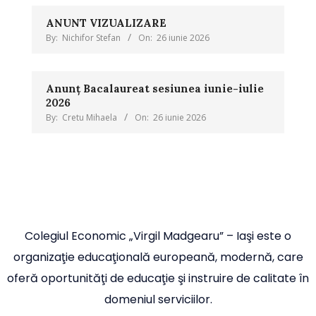
ANUNT VIZUALIZARE
By:
Nichifor Stefan
On:
26 iunie 2026
Anunț Bacalaureat sesiunea iunie-iulie
2026
By:
Cretu Mihaela
On:
26 iunie 2026
Colegiul Economic „Virgil Madgearu” – Iaşi este o
organizaţie educaţională europeană, modernă, care
oferă oportunităţi de educaţie şi instruire de calitate în
domeniul serviciilor.