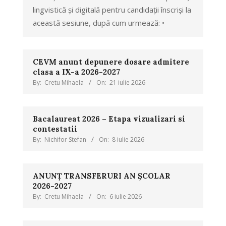
lingvistică și digitală pentru candidații înscriși la
această sesiune, după cum urmează: •
CEVM anunt depunere dosare admitere
clasa a IX-a 2026-2027
By:
Cretu Mihaela
On:
21 iulie 2026
Bacalaureat 2026 – Etapa vizualizari si
contestatii
By:
Nichifor Stefan
On:
8 iulie 2026
ANUNȚ TRANSFERURI AN ȘCOLAR
2026-2027
By:
Cretu Mihaela
On:
6 iulie 2026