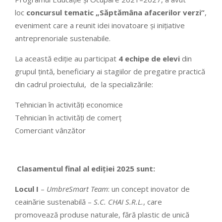
loc
concursul tematic „Săptămâna afacerilor verzi”
,
eveniment care a reunit idei inovatoare și inițiative
antreprenoriale sustenabile.
La această ediție au participat
4 echipe de elevi
din
grupul țintă, beneficiary ai stagiilor de pregatire practică
din cadrul proiectului, de la specializările:
Tehnician în activități economice
Tehnician în activități de comerț
Comerciant vânzător
Clasamentul final al ediției 2025 sunt:
Locul I
–
UmbreSmart Team
: un concept inovator de
ceainărie sustenabilă –
S.C. CHAI S.R.L.
, care
promovează produse naturale, fără plastic de unică