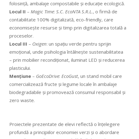
folosință, ambalaje compostabile și educație ecologică.
Locul II
–
Magic Time
:
S.C. EcoNTA S.R.L.
, o firmă de
contabilitate 100% digitalizată, eco-friendly, care
economisește resurse și timp prin digitalizarea totală a
proceselor.
Locul III
–
Oxigen
: un spațiu verde pentru sprijin
emoțional, unde psihologia întâlnește sustenabilitatea
– prin mobilier recondiționat, iluminat LED și reducerea
plasticului.
Mențiune
–
GoEcoDrive
:
EcoGust
, un stand mobil care
comercializează fructe și legume locale în ambalaje
biodegradabile și promovează consumul responsabil și
zero waste.
Proiectele prezentate de elevi reflectă o înțelegere
profundă a principiilor economiei verzi și o abordare