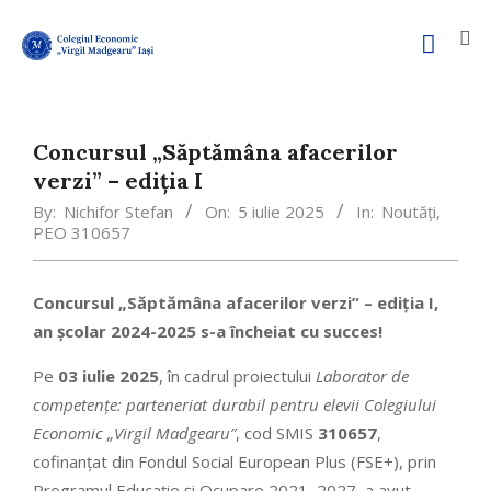
Concursul „Săptămâna afacerilor
verzi” – ediția I
By:
Nichifor Stefan
On:
5 iulie 2025
In:
Noutăți
,
PEO 310657
Concursul „Săptămâna afacerilor verzi” – ediția I,
an școlar 2024-2025 s-a încheiat cu succes!
Pe
03 iulie 2025
, în cadrul proiectului
Laborator de
competențe: parteneriat durabil pentru elevii Colegiului
Economic „Virgil Madgearu”
, cod SMIS
310657
,
cofinanțat din Fondul Social European Plus (FSE+), prin
Programul Educație și Ocupare 2021–2027, a avut