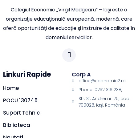
Colegiul Economic „Virgil Madgearu” – Iaşi este o
organizaţie educaţională europeană, modernă, care
oferă oportunităţi de educaţie şi instruire de calitate în
domeniul serviciilor.
Linkuri Rapide
Corp A
office@economic2.ro
Home
Phone: 0232 316 238,
Str. Sf. Andrei nr. 70, cod
POCU 130745
700028, Iaşi, România
Suport Tehnic
Biblioteca
Noutati