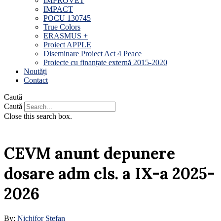
IMPROVET
IMPACT
POCU 130745
True Colors
ERASMUS +
Proiect APPLE
Diseminare Proiect Act 4 Peace
Proiecte cu finanțate externă 2015-2020
Noutăți
Contact
Caută
Caută
Close this search box.
CEVM anunt depunere
dosare adm cls. a IX-a 2025-
2026
By:
Nichifor Stefan