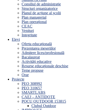
Consiliul de administraţie
Structuri organizatorice
Planul de acțiune al școlii
Plan managerial
Plan operațional
CEAC
Venituri
Integritate
Elevi
Oferta educațională
Prezentarea meseriilor
Admitere liceu/profesională
Bacalaureat
Activități educative
Resurse educaționale deschise
Teme propuse
Orar
Proiecte
PEO 308992
PEO 310657
SMARTLABS
CAEJ – ANTIDOTE
POCU OUTDOOR 153815
Clubul Outdoor