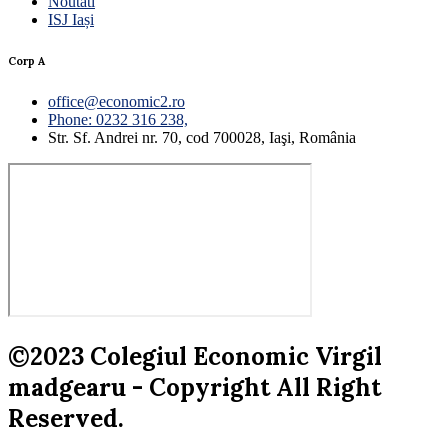
Noutati
ISJ Iași
Corp A
office@economic2.ro
Phone: 0232 316 238,
Str. Sf. Andrei nr. 70, cod 700028, Iaşi, România
©2023 Colegiul Economic Virgil
madgearu - Copyright All Right
Reserved.