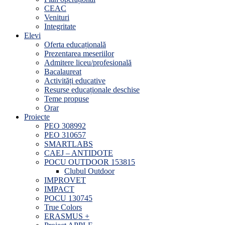
CEAC
Venituri
Integritate
Elevi
Oferta educațională
Prezentarea meseriilor
Admitere liceu/profesională
Bacalaureat
Activități educative
Resurse educaționale deschise
Teme propuse
Orar
Proiecte
PEO 308992
PEO 310657
SMARTLABS
CAEJ – ANTIDOTE
POCU OUTDOOR 153815
Clubul Outdoor
IMPROVET
IMPACT
POCU 130745
True Colors
ERASMUS +