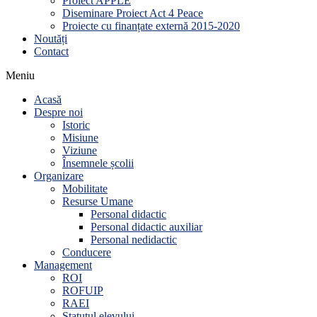
Proiect APPLE
Diseminare Proiect Act 4 Peace
Proiecte cu finanțate externă 2015-2020
Noutăți
Contact
Meniu
Acasă
Despre noi
Istoric
Misiune
Viziune
Însemnele școlii
Organizare
Mobilitate
Resurse Umane
Personal didactic
Personal didactic auxiliar
Personal nedidactic
Conducere
Management
ROI
ROFUIP
RAEI
Statutul elevului