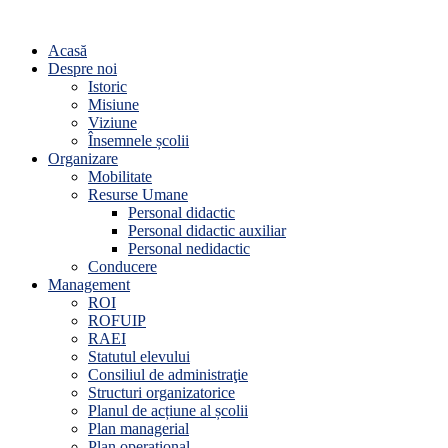
Acasă
Despre noi
Istoric
Misiune
Viziune
Însemnele școlii
Organizare
Mobilitate
Resurse Umane
Personal didactic
Personal didactic auxiliar
Personal nedidactic
Conducere
Management
ROI
ROFUIP
RAEI
Statutul elevului
Consiliul de administraţie
Structuri organizatorice
Planul de acțiune al școlii
Plan managerial
Plan operațional