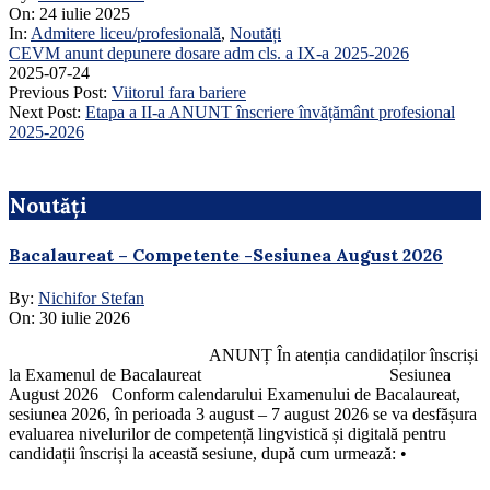
On:
24 iulie 2025
In:
Admitere liceu/profesională
,
Noutăți
CEVM anunt depunere dosare adm cls. a IX-a 2025-2026
2025-07-24
Previous Post:
Viitorul fara bariere
Next Post:
Etapa a II-a ANUNT înscriere învățământ profesional
2025-2026
Noutăți
Bacalaureat – Competente -Sesiunea August 2026
By:
Nichifor Stefan
On:
30 iulie 2026
ANUNȚ În atenția candidaților înscriși
la Examenul de Bacalaureat Sesiunea
August 2026 Conform calendarului Examenului de Bacalaureat,
sesiunea 2026, în perioada 3 august – 7 august 2026 se va desfășura
evaluarea nivelurilor de competență lingvistică și digitală pentru
candidații înscriși la această sesiune, după cum urmează: •