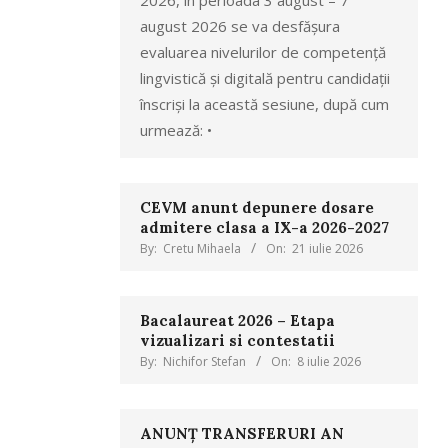
2026, în perioada 3 august – 7
august 2026 se va desfășura
evaluarea nivelurilor de competență
lingvistică și digitală pentru candidații
înscriși la această sesiune, după cum
urmează: •
CEVM anunt depunere dosare
admitere clasa a IX-a 2026-2027
By:
Cretu Mihaela
On:
21 iulie 2026
Bacalaureat 2026 – Etapa
vizualizari si contestatii
By:
Nichifor Stefan
On:
8 iulie 2026
ANUNȚ TRANSFERURI AN