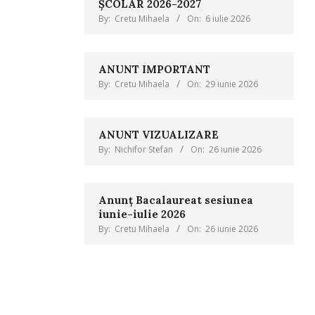
ȘCOLAR 2026-2027
By:
Cretu Mihaela
On:
6 iulie 2026
ANUNT IMPORTANT
By:
Cretu Mihaela
On:
29 iunie 2026
ANUNT VIZUALIZARE
By:
Nichifor Stefan
On:
26 iunie 2026
Anunț Bacalaureat sesiunea
iunie-iulie 2026
By:
Cretu Mihaela
On:
26 iunie 2026