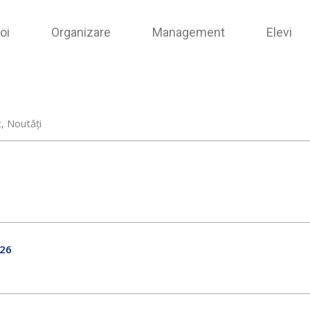
oi
Organizare
Management
Elevi
t
,
Noutăți
 26