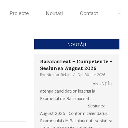
Proiecte
Noutăți
Contact
NOUTĂȚI
Bacalaureat – Competente -
Sesiunea August 2026
By:
Nichifor Stefan
On:
30 iulie 2026
ANUNȚ În
atenția candidaților înscriși la
Examenul de Bacalaureat
Sesiunea
August 2026 Conform calendarului
Examenului de Bacalaureat, sesiunea