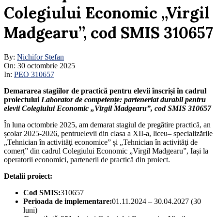
Colegiului Economic „Virgil
Madgearu”, cod SMIS 310657
By:
Nichifor Stefan
On:
30 octombrie 2025
In:
PEO 310657
Demararea stagiilor de practică pentru elevii înscriși în cadrul
proiectului
Laborator de competențe: parteneriat durabil pentru
elevii Colegiului Economic „Virgil Madgearu”, cod SMIS 310657
În luna octombrie 2025, am demarat stagiul de pregătire practică, an
școlar 2025-2026, pentruelevii din clasa a XII-a, liceu– specializările
„Tehnician în activităţi economice” și „Tehnician în activităţi de
comerț” din cadrul Colegiului Economic „Virgil Madgearu”, Iași la
operatorii economici, partenerii de practică din proiect.
Detalii proiect:
Cod SMIS:
310657
Perioada de implementare:
01.11.2024 – 30.04.2027 (30
luni)