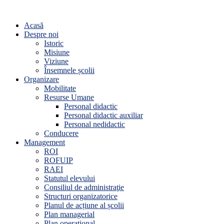
Acasă
Despre noi
Istoric
Misiune
Viziune
Însemnele școlii
Organizare
Mobilitate
Resurse Umane
Personal didactic
Personal didactic auxiliar
Personal nedidactic
Conducere
Management
ROI
ROFUIP
RAEI
Statutul elevului
Consiliul de administraţie
Structuri organizatorice
Planul de acțiune al școlii
Plan managerial
Plan operațional