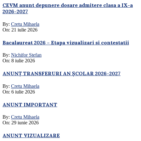
CEVM anunt depunere dosare admitere clasa a IX-a
2026-2027
By:
Cretu Mihaela
On:
21 iulie 2026
Bacalaureat 2026 – Etapa vizualizari si contestatii
By:
Nichifor Stefan
On:
8 iulie 2026
ANUNȚ TRANSFERURI AN ȘCOLAR 2026-2027
By:
Cretu Mihaela
On:
6 iulie 2026
ANUNT IMPORTANT
By:
Cretu Mihaela
On:
29 iunie 2026
ANUNT VIZUALIZARE