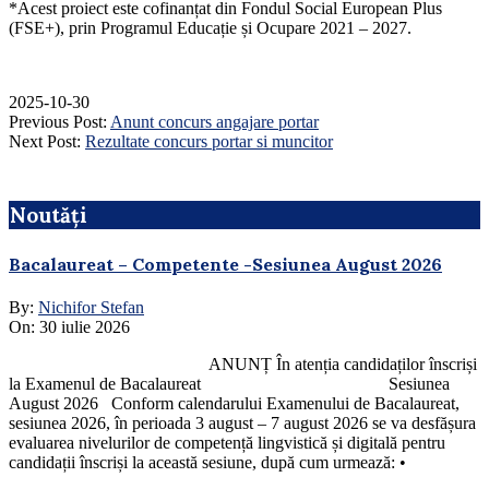
*Acest proiect este cofinanțat din Fondul Social European Plus
(FSE+), prin Programul Educație și Ocupare 2021 – 2027.
2025-10-30
Previous Post:
Anunt concurs angajare portar
Next Post:
Rezultate concurs portar si muncitor
Noutăți
Bacalaureat – Competente -Sesiunea August 2026
By:
Nichifor Stefan
On:
30 iulie 2026
ANUNȚ În atenția candidaților înscriși
la Examenul de Bacalaureat Sesiunea
August 2026 Conform calendarului Examenului de Bacalaureat,
sesiunea 2026, în perioada 3 august – 7 august 2026 se va desfășura
evaluarea nivelurilor de competență lingvistică și digitală pentru
candidații înscriși la această sesiune, după cum urmează: •