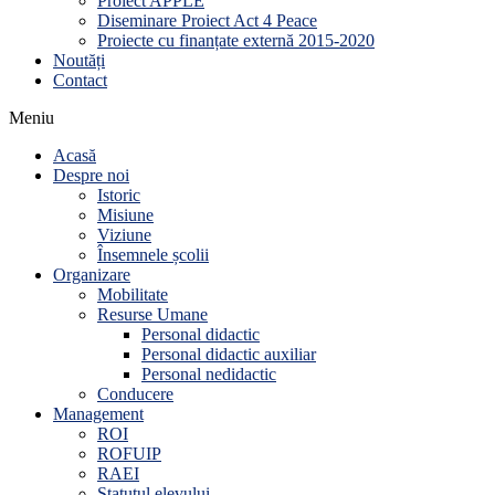
Proiect APPLE
Diseminare Proiect Act 4 Peace
Proiecte cu finanțate externă 2015-2020
Noutăți
Contact
Meniu
Acasă
Despre noi
Istoric
Misiune
Viziune
Însemnele școlii
Organizare
Mobilitate
Resurse Umane
Personal didactic
Personal didactic auxiliar
Personal nedidactic
Conducere
Management
ROI
ROFUIP
RAEI
Statutul elevului