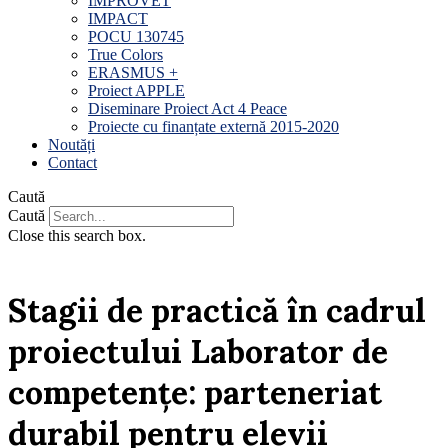
IMPROVET
IMPACT
POCU 130745
True Colors
ERASMUS +
Proiect APPLE
Diseminare Proiect Act 4 Peace
Proiecte cu finanțate externă 2015-2020
Noutăți
Contact
Caută
Caută
Close this search box.
Stagii de practică în cadrul
proiectului Laborator de
competențe: parteneriat
durabil pentru elevii