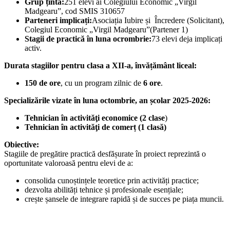
Grup țintă:
251 elevi ai Colegiului Economic „Virgil
Madgearu”, cod SMIS 310657
Parteneri implicați:
Asociația Iubire și Încredere (Solicitant),
Colegiul Economic „Virgil Madgearu”(Partener 1)
Stagii de practică în luna ocrombrie:
73 elevi deja implicați
activ.
Durata stagiilor pentru clasa a XII-a, învățământ liceal:
150 de ore
, cu un program zilnic de
6 ore
.
Specializările vizate în luna octombrie, an școlar 2025-2026:
Tehnician în activităţi economice (2 clase
)
Tehnician în activităţi de comerț (1 clasă)
Obiective:
Stagiile de pregătire practică desfășurate în proiect reprezintă o
oportunitate valoroasă pentru elevi de a:
consolida cunoștințele teoretice prin activități practice;
dezvolta abilități tehnice și profesionale esențiale;
crește șansele de integrare rapidă și de succes pe piața muncii.