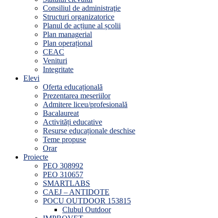
Consiliul de administraţie
Structuri organizatorice
Planul de acțiune al școlii
Plan managerial
Plan operațional
CEAC
Venituri
Integritate
Elevi
Oferta educațională
Prezentarea meseriilor
Admitere liceu/profesională
Bacalaureat
Activități educative
Resurse educaționale deschise
Teme propuse
Orar
Proiecte
PEO 308992
PEO 310657
SMARTLABS
CAEJ – ANTIDOTE
POCU OUTDOOR 153815
Clubul Outdoor