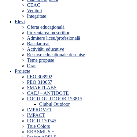
CEAC
Venituri
Integritate
Elevi
Oferta educațională
Prezentarea meseriilor
Admitere liceu/profesională
Bacalaureat
Activități educative
Resurse educaționale deschise
Teme propuse
Orar
Proiecte
PEO 308992
PEO 310657
SMARTLABS
CAEJ – ANTIDOTE
POCU OUTDOOR 153815
Clubul Outdoor
IMPROVET
IMPACT
POCU 130745
True Colors
ERASMUS +