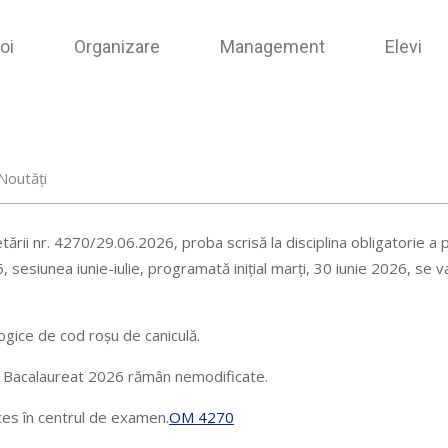
oi
Organizare
Management
Elevi
Noutăți
tării nr. 4270/29.06.2026, proba scrisă la disciplina obligatorie a pr
 sesiunea iunie-iulie, programată inițial marți, 30 iunie 2026, se 
ogice de cod roșu de caniculă.
de Bacalaureat 2026 rămân nemodificate.
cces în centrul de examen.
OM 4270