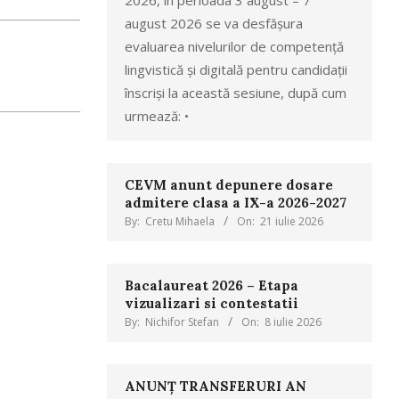
2026, în perioada 3 august – 7
august 2026 se va desfășura
evaluarea nivelurilor de competență
lingvistică și digitală pentru candidații
înscriși la această sesiune, după cum
urmează: •
CEVM anunt depunere dosare
admitere clasa a IX-a 2026-2027
By:
Cretu Mihaela
On:
21 iulie 2026
Bacalaureat 2026 – Etapa
vizualizari si contestatii
By:
Nichifor Stefan
On:
8 iulie 2026
ANUNȚ TRANSFERURI AN