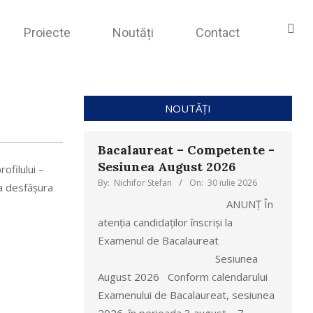
Proiecte
Noutăți
Contact
NOUTĂȚI
Bacalaureat – Competente -
Sesiunea August 2026
ofilului –
By:
Nichifor Stefan
On:
30 iulie 2026
va desfășura
ANUNȚ În
atenția candidaților înscriși la
Examenul de Bacalaureat
Sesiunea
August 2026 Conform calendarului
Examenului de Bacalaureat, sesiunea