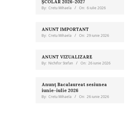
ȘCOLAR 2026-2027
By:
Cretu Mihaela
On:
6 iulie 2026
ANUNT IMPORTANT
By:
Cretu Mihaela
On:
29 iunie 2026
ANUNT VIZUALIZARE
By:
Nichifor Stefan
On:
26 iunie 2026
Anunț Bacalaureat sesiunea
iunie-iulie 2026
By:
Cretu Mihaela
On:
26 iunie 2026