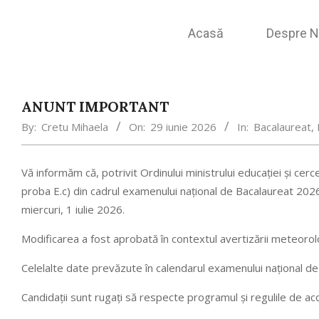
Acasă
Despre N
ANUNT IMPORTANT
By:
Cretu Mihaela
On:
29 iunie 2026
In:
Bacalaureat
,
Vă informăm că, potrivit Ordinului ministrului educației și cerce
proba E.c) din cadrul examenului național de Bacalaureat 2026,
miercuri, 1 iulie 2026.
Modificarea a fost aprobată în contextul avertizării meteorol
Celelalte date prevăzute în calendarul examenului național 
Candidații sunt rugați să respecte programul și regulile de a