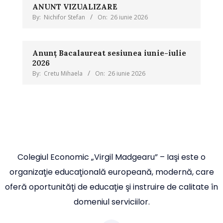
ANUNT VIZUALIZARE
By:
Nichifor Stefan
On:
26 iunie 2026
Anunț Bacalaureat sesiunea iunie-iulie
2026
By:
Cretu Mihaela
On:
26 iunie 2026
Colegiul Economic „Virgil Madgearu” – Iaşi este o
organizaţie educaţională europeană, modernă, care
oferă oportunităţi de educaţie şi instruire de calitate în
domeniul serviciilor.