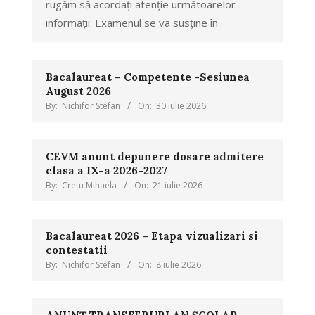
rugăm să acordați atenție următoarelor
informații: Examenul se va susține în
Bacalaureat – Competente -Sesiunea
August 2026
By:
Nichifor Stefan
On:
30 iulie 2026
CEVM anunt depunere dosare admitere
clasa a IX-a 2026-2027
By:
Cretu Mihaela
On:
21 iulie 2026
Bacalaureat 2026 – Etapa vizualizari si
contestatii
By:
Nichifor Stefan
On:
8 iulie 2026