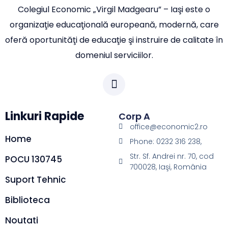
Colegiul Economic „Virgil Madgearu” – Iaşi este o
organizaţie educaţională europeană, modernă, care
oferă oportunităţi de educaţie şi instruire de calitate în
domeniul serviciilor.
Linkuri Rapide
Corp A
office@economic2.ro
Home
Phone: 0232 316 238,
Str. Sf. Andrei nr. 70, cod
POCU 130745
700028, Iaşi, România
Suport Tehnic
Biblioteca
Noutati