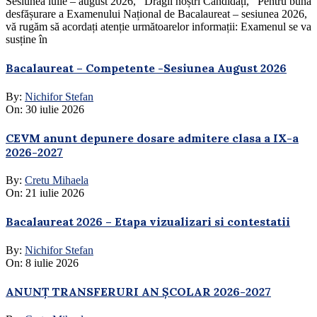
Sesiunea iulie – august 2026, Dragii noștri Candidați, Pentru buna
desfășurare a Examenului Național de Bacalaureat – sesiunea 2026,
vă rugăm să acordați atenție următoarelor informații: Examenul se va
susține în
Bacalaureat – Competente -Sesiunea August 2026
By:
Nichifor Stefan
On:
30 iulie 2026
CEVM anunt depunere dosare admitere clasa a IX-a
2026-2027
By:
Cretu Mihaela
On:
21 iulie 2026
Bacalaureat 2026 – Etapa vizualizari si contestatii
By:
Nichifor Stefan
On:
8 iulie 2026
ANUNȚ TRANSFERURI AN ȘCOLAR 2026-2027