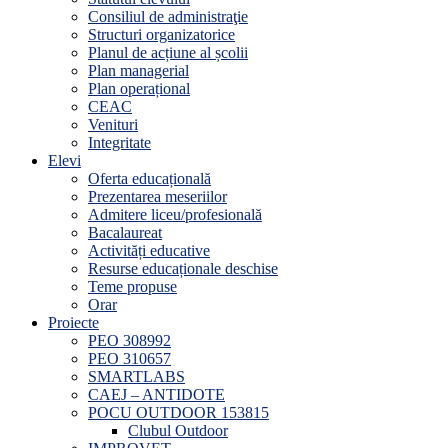
Consiliul de administraţie
Structuri organizatorice
Planul de acțiune al școlii
Plan managerial
Plan operațional
CEAC
Venituri
Integritate
Elevi
Oferta educațională
Prezentarea meseriilor
Admitere liceu/profesională
Bacalaureat
Activități educative
Resurse educaționale deschise
Teme propuse
Orar
Proiecte
PEO 308992
PEO 310657
SMARTLABS
CAEJ – ANTIDOTE
POCU OUTDOOR 153815
Clubul Outdoor