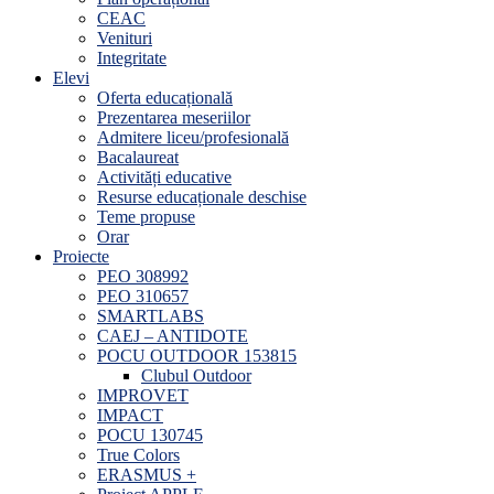
CEAC
Venituri
Integritate
Elevi
Oferta educațională
Prezentarea meseriilor
Admitere liceu/profesională
Bacalaureat
Activități educative
Resurse educaționale deschise
Teme propuse
Orar
Proiecte
PEO 308992
PEO 310657
SMARTLABS
CAEJ – ANTIDOTE
POCU OUTDOOR 153815
Clubul Outdoor
IMPROVET
IMPACT
POCU 130745
True Colors
ERASMUS +