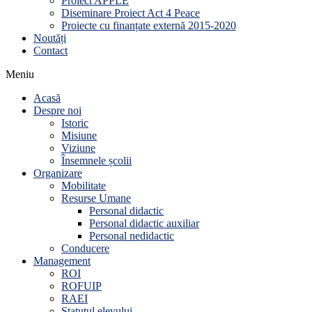
Proiect APPLE
Diseminare Proiect Act 4 Peace
Proiecte cu finanțate externă 2015-2020
Noutăți
Contact
Meniu
Acasă
Despre noi
Istoric
Misiune
Viziune
Însemnele școlii
Organizare
Mobilitate
Resurse Umane
Personal didactic
Personal didactic auxiliar
Personal nedidactic
Conducere
Management
ROI
ROFUIP
RAEI
Statutul elevului