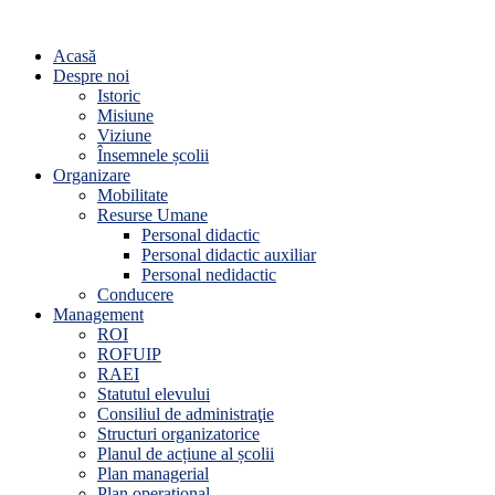
Acasă
Despre noi
Istoric
Misiune
Viziune
Însemnele școlii
Organizare
Mobilitate
Resurse Umane
Personal didactic
Personal didactic auxiliar
Personal nedidactic
Conducere
Management
ROI
ROFUIP
RAEI
Statutul elevului
Consiliul de administraţie
Structuri organizatorice
Planul de acțiune al școlii
Plan managerial
Plan operațional