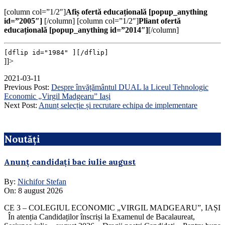
[column col=”1/2″]
Afiș ofertă educațională [popup_anything
id=”2005″]
[/column] [column col=”1/2″]
Pliant ofertă
educațională [popup_anything id=”2014″]
[/column]
[dflip id="1984" ][/dflip]
]]>
2021-03-11
Previous Post:
Despre învățământul DUAL la Liceul Tehnologic
Economic „Virgil Madgearu” Iași
Next Post:
Anunț selecție și recrutare echipa de implementare
Noutăți
Anunț candidați bac iulie august
By:
Nichifor Stefan
On:
8 august 2026
CE 3 – COLEGIUL ECONOMIC „VIRGIL MADGEARU”, IAȘI
În atenția Candidaților înscriși la Examenul de Bacalaureat,