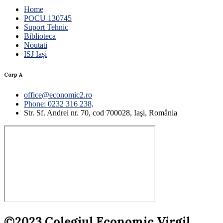
Home
POCU 130745
Suport Tehnic
Biblioteca
Noutati
ISJ Iași
Corp A
office@economic2.ro
Phone: 0232 316 238,
Str. Sf. Andrei nr. 70, cod 700028, Iaşi, România
©2023 Colegiul Economic Virgil