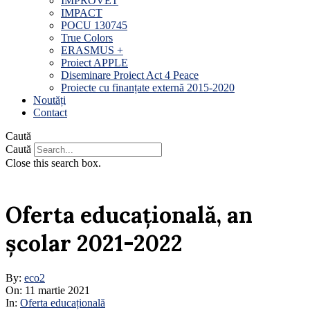
IMPROVET
IMPACT
POCU 130745
True Colors
ERASMUS +
Proiect APPLE
Diseminare Proiect Act 4 Peace
Proiecte cu finanțate externă 2015-2020
Noutăți
Contact
Caută
Caută
Close this search box.
Oferta educațională, an
școlar 2021-2022
By:
eco2
On:
11 martie 2021
In:
Oferta educațională