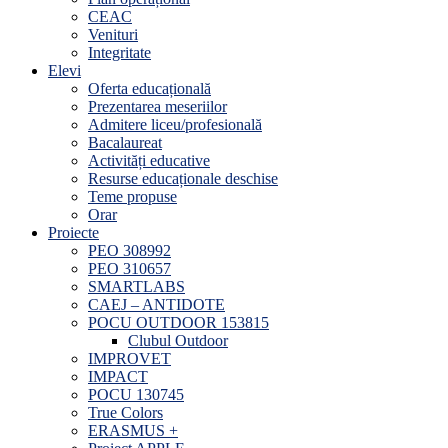
CEAC
Venituri
Integritate
Elevi
Oferta educațională
Prezentarea meseriilor
Admitere liceu/profesională
Bacalaureat
Activități educative
Resurse educaționale deschise
Teme propuse
Orar
Proiecte
PEO 308992
PEO 310657
SMARTLABS
CAEJ – ANTIDOTE
POCU OUTDOOR 153815
Clubul Outdoor
IMPROVET
IMPACT
POCU 130745
True Colors
ERASMUS +