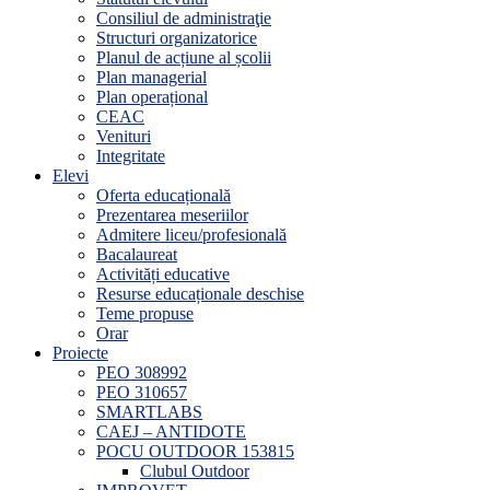
Consiliul de administraţie
Structuri organizatorice
Planul de acțiune al școlii
Plan managerial
Plan operațional
CEAC
Venituri
Integritate
Elevi
Oferta educațională
Prezentarea meseriilor
Admitere liceu/profesională
Bacalaureat
Activități educative
Resurse educaționale deschise
Teme propuse
Orar
Proiecte
PEO 308992
PEO 310657
SMARTLABS
CAEJ – ANTIDOTE
POCU OUTDOOR 153815
Clubul Outdoor