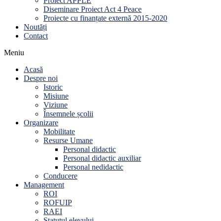
Proiect APPLE
Diseminare Proiect Act 4 Peace
Proiecte cu finanțate externă 2015-2020
Noutăți
Contact
Meniu
Acasă
Despre noi
Istoric
Misiune
Viziune
Însemnele școlii
Organizare
Mobilitate
Resurse Umane
Personal didactic
Personal didactic auxiliar
Personal nedidactic
Conducere
Management
ROI
ROFUIP
RAEI
Statutul elevului