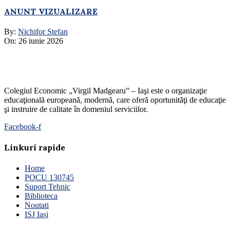
ANUNT VIZUALIZARE
By:
Nichifor Stefan
On:
26 iunie 2026
Colegiul Economic „Virgil Madgearu” – Iaşi este o organizaţie
educaţională europeană, modernă, care oferă oportunităţi de educaţie
şi instruire de calitate în domeniul serviciilor.
Facebook-f
Linkuri rapide
Home
POCU 130745
Suport Tehnic
Biblioteca
Noutati
ISJ Iași