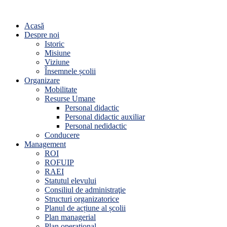
Acasă
Despre noi
Istoric
Misiune
Viziune
Însemnele școlii
Organizare
Mobilitate
Resurse Umane
Personal didactic
Personal didactic auxiliar
Personal nedidactic
Conducere
Management
ROI
ROFUIP
RAEI
Statutul elevului
Consiliul de administraţie
Structuri organizatorice
Planul de acțiune al școlii
Plan managerial
Plan operațional