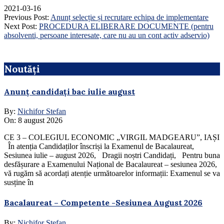
2021-03-16
Previous Post:
Anunț selecție și recrutare echipa de implementare
Next Post:
PROCEDURA ELIBERARE DOCUMENTE (pentru
absolventi, persoane interesate, care nu au un cont activ adservio)
Noutăți
Anunț candidați bac iulie august
By:
Nichifor Stefan
On:
8 august 2026
CE 3 – COLEGIUL ECONOMIC „VIRGIL MADGEARU”, IAȘI
În atenția Candidaților înscriși la Examenul de Bacalaureat,
Sesiunea iulie – august 2026, Dragii noștri Candidați, Pentru buna
desfășurare a Examenului Național de Bacalaureat – sesiunea 2026,
vă rugăm să acordați atenție următoarelor informații: Examenul se va
susține în
Bacalaureat – Competente -Sesiunea August 2026
By:
Nichifor Stefan