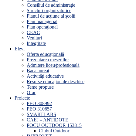
Consiliul de administraţie
Structuri organizatorice
Planul de acțiune al școlii
Plan managerial
Plan operațional
CEAC
Venituri
Integritate
Elevi
Oferta educațională
Prezentarea meseriilor
Admitere liceu/profesională
Bacalaureat
Activități educative
Resurse educaționale deschise
Teme propuse
Orar
Proiecte
PEO 308992
PEO 310657
SMARTLABS
CAEJ – ANTIDOTE
POCU OUTDOOR 153815
Clubul Outdoor