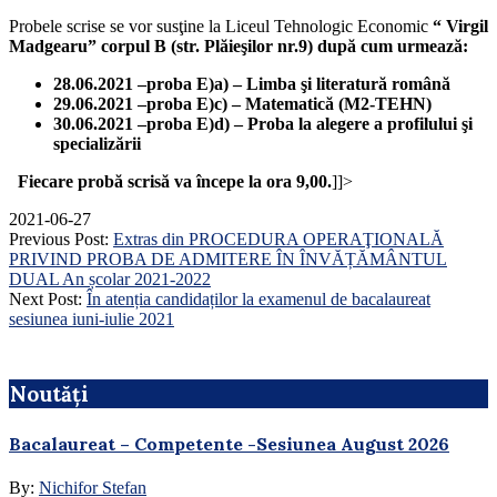
Probele scrise se vor susţine la Liceul Tehnologic Economic
“ Virgil
Madgearu”
corpul B (str. Plăieşilor nr.9) după cum urmează
:
28.06.2021 –proba E)a) – Limba şi literatură română
29.06.2021 –proba E)c) – Matematică (M2-TEHN)
30.06.2021 –proba E)d) – Proba la alegere a profilului şi
specializării
Fiecare probă scrisă va începe la ora 9,00.
]]>
2021-06-27
Previous Post:
Extras din PROCEDURA OPERAŢIONALĂ
PRIVIND PROBA DE ADMITERE ÎN ÎNVĂȚĂMÂNTUL
DUAL An școlar 2021-2022
Next Post:
În atenția candidaților la examenul de bacalaureat
sesiunea iuni-iulie 2021
Noutăți
Bacalaureat – Competente -Sesiunea August 2026
By:
Nichifor Stefan