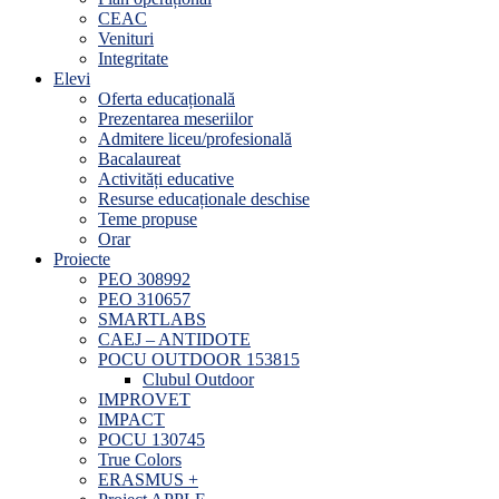
CEAC
Venituri
Integritate
Elevi
Oferta educațională
Prezentarea meseriilor
Admitere liceu/profesională
Bacalaureat
Activități educative
Resurse educaționale deschise
Teme propuse
Orar
Proiecte
PEO 308992
PEO 310657
SMARTLABS
CAEJ – ANTIDOTE
POCU OUTDOOR 153815
Clubul Outdoor
IMPROVET
IMPACT
POCU 130745
True Colors
ERASMUS +