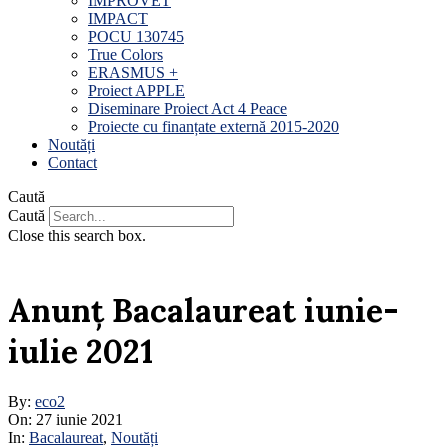
IMPROVET
IMPACT
POCU 130745
True Colors
ERASMUS +
Proiect APPLE
Diseminare Proiect Act 4 Peace
Proiecte cu finanțate externă 2015-2020
Noutăți
Contact
Caută
Caută
Close this search box.
Anunț Bacalaureat iunie-
iulie 2021
By:
eco2
On:
27 iunie 2021
In:
Bacalaureat
,
Noutăți