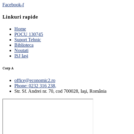
Facebook-f
Linkuri rapide
Home
POCU 130745
Suport Tehnic
Biblioteca
Noutati
ISJ Iași
Corp A
office@economic2.ro
Phone: 0232 316 238,
Str. Sf. Andrei nr. 70, cod 700028, Iaşi, România