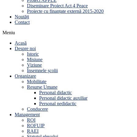
Proiect APPLE
Diseminare Proiect Act 4 Peace
Proiecte cu finanțate externă 2015-2020
Noutăți
Contact
Meniu
Acasă
Despre noi
Istoric
Misiune
Viziune
Însemnele școlii
Organizare
Mobilitate
Resurse Umane
Personal didactic
Personal didactic auxiliar
Personal nedidactic
Conducere
Management
ROI
ROFUIP
RAEI
Statutul elevului