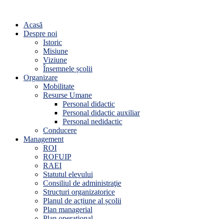
Acasă
Despre noi
Istoric
Misiune
Viziune
Însemnele școlii
Organizare
Mobilitate
Resurse Umane
Personal didactic
Personal didactic auxiliar
Personal nedidactic
Conducere
Management
ROI
ROFUIP
RAEI
Statutul elevului
Consiliul de administraţie
Structuri organizatorice
Planul de acțiune al școlii
Plan managerial
Plan operațional