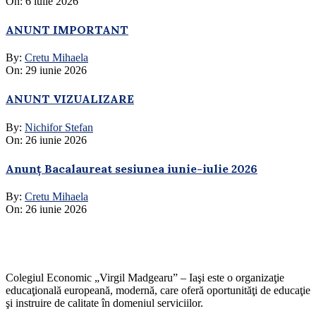
On:
6 iulie 2026
ANUNT IMPORTANT
By:
Cretu Mihaela
On:
29 iunie 2026
ANUNT VIZUALIZARE
By:
Nichifor Stefan
On:
26 iunie 2026
Anunț Bacalaureat sesiunea iunie-iulie 2026
By:
Cretu Mihaela
On:
26 iunie 2026
Colegiul Economic „Virgil Madgearu” – Iaşi este o organizaţie
educaţională europeană, modernă, care oferă oportunităţi de educaţie
şi instruire de calitate în domeniul serviciilor.