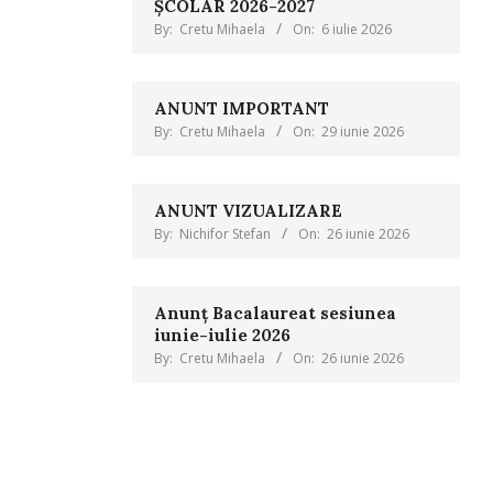
ȘCOLAR 2026-2027
By:
Cretu Mihaela
On:
6 iulie 2026
ANUNT IMPORTANT
By:
Cretu Mihaela
On:
29 iunie 2026
ANUNT VIZUALIZARE
By:
Nichifor Stefan
On:
26 iunie 2026
Anunț Bacalaureat sesiunea
iunie-iulie 2026
By:
Cretu Mihaela
On:
26 iunie 2026