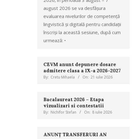
2026, în perioada 3 august – 7
august 2026 se va desfășura
evaluarea nivelurilor de competență
lingvistică și digitală pentru candidații
înscriși la această sesiune, după cum
urmează: •
CEVM anunt depunere dosare
admitere clasa a IX-a 2026-2027
By:
Cretu Mihaela
On:
21 iulie 2026
Bacalaureat 2026 – Etapa
vizualizari si contestatii
By:
Nichifor Stefan
On:
8 iulie 2026
ANUNȚ TRANSFERURI AN