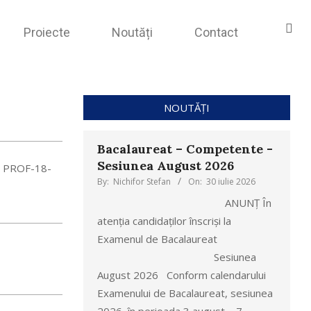
Proiecte
Noutăți
Contact
NOUTĂȚI
Bacalaureat – Competente -
Sesiunea August 2026
- PROF-18-
By:
Nichifor Stefan
On:
30 iulie 2026
ANUNȚ În
atenția candidaților înscriși la
Examenul de Bacalaureat
Sesiunea
August 2026 Conform calendarului
Examenului de Bacalaureat, sesiunea