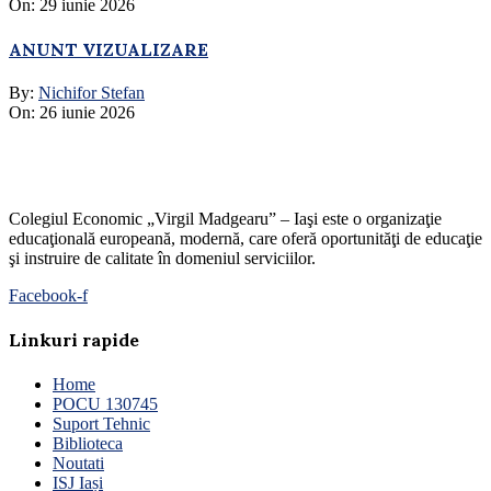
On:
29 iunie 2026
ANUNT VIZUALIZARE
By:
Nichifor Stefan
On:
26 iunie 2026
Colegiul Economic „Virgil Madgearu” – Iaşi este o organizaţie
educaţională europeană, modernă, care oferă oportunităţi de educaţie
şi instruire de calitate în domeniul serviciilor.
Facebook-f
Linkuri rapide
Home
POCU 130745
Suport Tehnic
Biblioteca
Noutati
ISJ Iași