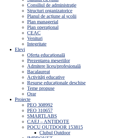
Consiliul de administraţie
Structuri organizatorice
Planul de acțiune al școlii
Plan managerial
Plan operațional
CEAC
Venituri
Integritate
Elevi
Oferta educațională
Prezentarea meseriilor
Admitere liceu/profesională
Bacalaureat
Activități educative
Resurse educaționale deschise
Teme propuse
Orar
Proiecte
PEO 308992
PEO 310657
SMARTLABS
CAEJ – ANTIDOTE
POCU OUTDOOR 153815
Clubul Outdoor