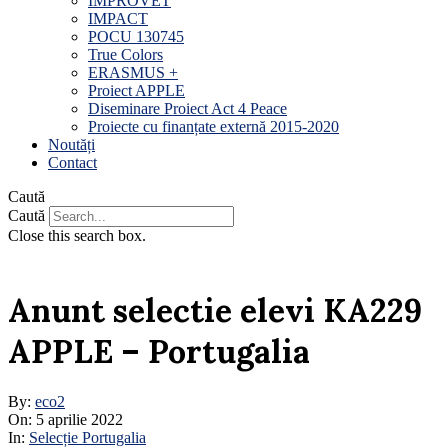
IMPROVET
IMPACT
POCU 130745
True Colors
ERASMUS +
Proiect APPLE
Diseminare Proiect Act 4 Peace
Proiecte cu finanțate externă 2015-2020
Noutăți
Contact
Caută
Caută
Close this search box.
Anunt selectie elevi KA229
APPLE – Portugalia
By:
eco2
On:
5 aprilie 2022
In:
Selecție Portugalia