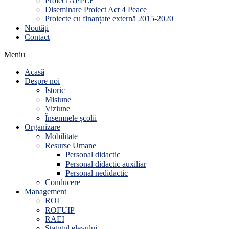
Proiect APPLE
Diseminare Proiect Act 4 Peace
Proiecte cu finanțate externă 2015-2020
Noutăți
Contact
Meniu
Acasă
Despre noi
Istoric
Misiune
Viziune
Însemnele școlii
Organizare
Mobilitate
Resurse Umane
Personal didactic
Personal didactic auxiliar
Personal nedidactic
Conducere
Management
ROI
ROFUIP
RAEI
Statutul elevului