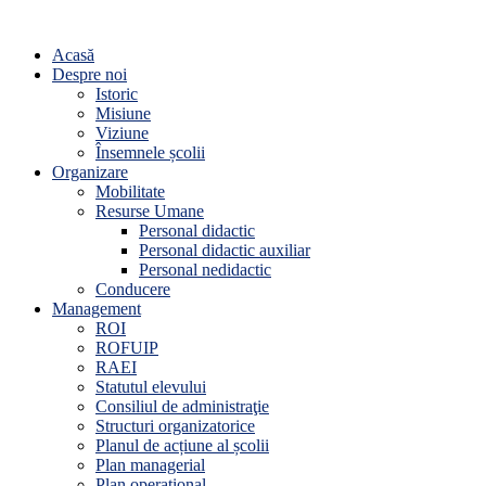
Acasă
Despre noi
Istoric
Misiune
Viziune
Însemnele școlii
Organizare
Mobilitate
Resurse Umane
Personal didactic
Personal didactic auxiliar
Personal nedidactic
Conducere
Management
ROI
ROFUIP
RAEI
Statutul elevului
Consiliul de administraţie
Structuri organizatorice
Planul de acțiune al școlii
Plan managerial
Plan operațional