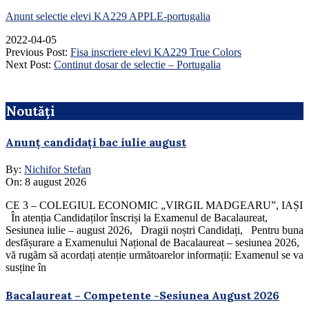
Anunt selectie elevi KA229 APPLE-portugalia
2022-04-05
Previous Post:
Fisa inscriere elevi KA229 True Colors
Next Post:
Continut dosar de selectie – Portugalia
Noutăți
Anunț candidați bac iulie august
By:
Nichifor Stefan
On:
8 august 2026
CE 3 – COLEGIUL ECONOMIC „VIRGIL MADGEARU”, IAȘI
În atenția Candidaților înscriși la Examenul de Bacalaureat,
Sesiunea iulie – august 2026, Dragii noștri Candidați, Pentru buna
desfășurare a Examenului Național de Bacalaureat – sesiunea 2026,
vă rugăm să acordați atenție următoarelor informații: Examenul se va
susține în
Bacalaureat – Competente -Sesiunea August 2026