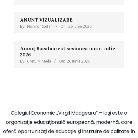
ANUNT VIZUALIZARE
By:
Nichifor Stefan
On:
26 iunie 2026
Anunț Bacalaureat sesiunea iunie-iulie
2026
By:
Cretu Mihaela
On:
26 iunie 2026
Colegiul Economic „Virgil Madgearu” – Iaşi este o
organizaţie educaţională europeană, modernă, care
oferă oportunităţi de educaţie şi instruire de calitate în