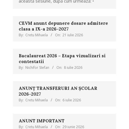
această sesiune, după cum urmează: •
CEVM anunt depunere dosare admitere
clasa a IX-a 2026-2027
By:
Cretu Mihaela
On:
21 iulie 2026
Bacalaureat 2026 – Etapa vizualizari si
contestatii
By:
Nichifor Stefan
On:
8 iulie 2026
ANUNȚ TRANSFERURI AN ȘCOLAR
2026-2027
By:
Cretu Mihaela
On:
6 iulie 2026
ANUNT IMPORTANT
By:
Cretu Mihaela
On:
29 iunie 2026