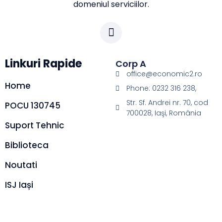
domeniul serviciilor.
Linkuri Rapide
Corp A
office@economic2.ro
Home
Phone: 0232 316 238,
Str. Sf. Andrei nr. 70, cod
POCU 130745
700028, Iaşi, România
Suport Tehnic
Biblioteca
Noutati
ISJ Iași