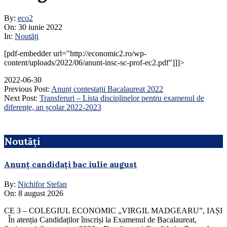
By:
eco2
On:
30 iunie 2022
In:
Noutăți
[pdf-embedder url="http://economic2.ro/wp-
content/uploads/2022/06/anunt-insc-sc-prof-ec2.pdf"]]]>
2022-06-30
Previous Post:
Anunț contestații Bacalaureat 2022
Next Post:
Transferuri – Lista disciplinelor pentru examenul de
diferențe, an școlar 2022-2023
Noutăți
Anunț candidați bac iulie august
By:
Nichifor Stefan
On:
8 august 2026
CE 3 – COLEGIUL ECONOMIC „VIRGIL MADGEARU”, IAȘI
În atenția Candidaților înscriși la Examenul de Bacalaureat,