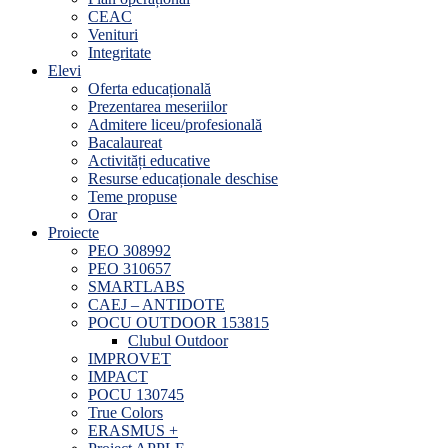
CEAC
Venituri
Integritate
Elevi
Oferta educațională
Prezentarea meseriilor
Admitere liceu/profesională
Bacalaureat
Activități educative
Resurse educaționale deschise
Teme propuse
Orar
Proiecte
PEO 308992
PEO 310657
SMARTLABS
CAEJ – ANTIDOTE
POCU OUTDOOR 153815
Clubul Outdoor
IMPROVET
IMPACT
POCU 130745
True Colors
ERASMUS +