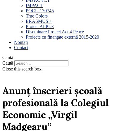
IMPROVET
IMPACT
POCU 130745
True Colors
ERASMUS +
Proiect APPLE
Diseminare Proiect Act 4 Peace
Proiecte cu finanțate externă 2015-2020
Noutăți
Contact
Caută
Caută
Close this search box.
Anunț înscrieri școală
profesională la Colegiul
Economic „Virgil
Madgearu”