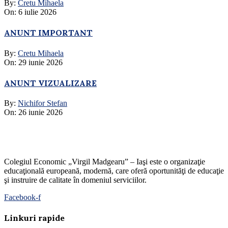
By:
Cretu Mihaela
On:
6 iulie 2026
ANUNT IMPORTANT
By:
Cretu Mihaela
On:
29 iunie 2026
ANUNT VIZUALIZARE
By:
Nichifor Stefan
On:
26 iunie 2026
Colegiul Economic „Virgil Madgearu” – Iaşi este o organizaţie
educaţională europeană, modernă, care oferă oportunităţi de educaţie
şi instruire de calitate în domeniul serviciilor.
Facebook-f
Linkuri rapide