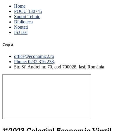
Home
POCU 130745
Suport Tehnic
Biblioteca
Noutati
ISJ Iași
Corp A
office@economic2.ro
Phone: 0232 316 238,
Str. Sf. Andrei nr. 70, cod 700028, Iaşi, România
©2023 Colegiul Economic Virgil