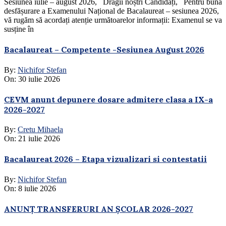
Sesiunea iulie – august 2026, Dragii noștri Candidați, Pentru buna
desfășurare a Examenului Național de Bacalaureat – sesiunea 2026,
vă rugăm să acordați atenție următoarelor informații: Examenul se va
susține în
Bacalaureat – Competente -Sesiunea August 2026
By:
Nichifor Stefan
On:
30 iulie 2026
CEVM anunt depunere dosare admitere clasa a IX-a
2026-2027
By:
Cretu Mihaela
On:
21 iulie 2026
Bacalaureat 2026 – Etapa vizualizari si contestatii
By:
Nichifor Stefan
On:
8 iulie 2026
ANUNȚ TRANSFERURI AN ȘCOLAR 2026-2027