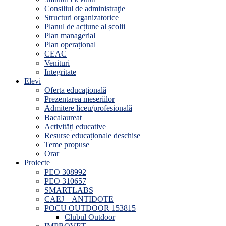
Consiliul de administraţie
Structuri organizatorice
Planul de acțiune al școlii
Plan managerial
Plan operațional
CEAC
Venituri
Integritate
Elevi
Oferta educațională
Prezentarea meseriilor
Admitere liceu/profesională
Bacalaureat
Activități educative
Resurse educaționale deschise
Teme propuse
Orar
Proiecte
PEO 308992
PEO 310657
SMARTLABS
CAEJ – ANTIDOTE
POCU OUTDOOR 153815
Clubul Outdoor