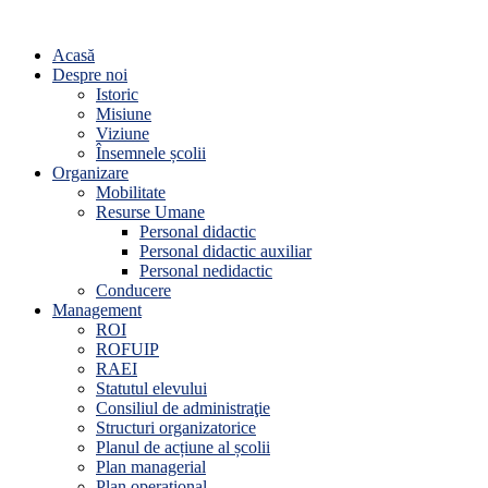
Acasă
Despre noi
Istoric
Misiune
Viziune
Însemnele școlii
Organizare
Mobilitate
Resurse Umane
Personal didactic
Personal didactic auxiliar
Personal nedidactic
Conducere
Management
ROI
ROFUIP
RAEI
Statutul elevului
Consiliul de administraţie
Structuri organizatorice
Planul de acțiune al școlii
Plan managerial
Plan operațional