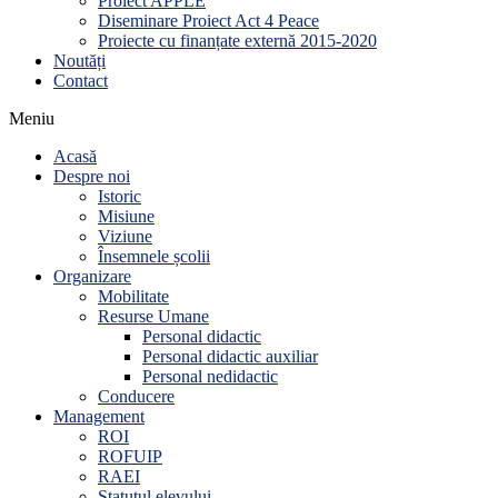
Proiect APPLE
Diseminare Proiect Act 4 Peace
Proiecte cu finanțate externă 2015-2020
Noutăți
Contact
Meniu
Acasă
Despre noi
Istoric
Misiune
Viziune
Însemnele școlii
Organizare
Mobilitate
Resurse Umane
Personal didactic
Personal didactic auxiliar
Personal nedidactic
Conducere
Management
ROI
ROFUIP
RAEI
Statutul elevului