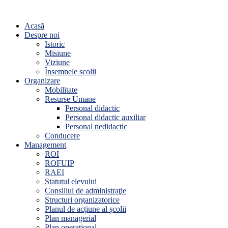
Acasă
Despre noi
Istoric
Misiune
Viziune
Însemnele școlii
Organizare
Mobilitate
Resurse Umane
Personal didactic
Personal didactic auxiliar
Personal nedidactic
Conducere
Management
ROI
ROFUIP
RAEI
Statutul elevului
Consiliul de administraţie
Structuri organizatorice
Planul de acțiune al școlii
Plan managerial
Plan operațional