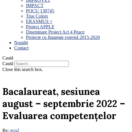
IMPROVET
IMPACT
POCU 130745
True Colors
ERASMUS +
Proiect APPLE
Diseminare Proiect Act 4 Peace
Proiecte cu finanțate externă 2015-2020
Noutăți
Contact
Caută
Caută
Close this search box.
Bacalaureat, sesiunea
august – septembrie 2022 –
Evaluarea competențelor
By:
eco2