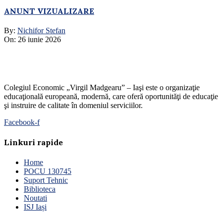
ANUNT VIZUALIZARE
By:
Nichifor Stefan
On:
26 iunie 2026
Colegiul Economic „Virgil Madgearu” – Iaşi este o organizaţie
educaţională europeană, modernă, care oferă oportunităţi de educaţie
şi instruire de calitate în domeniul serviciilor.
Facebook-f
Linkuri rapide
Home
POCU 130745
Suport Tehnic
Biblioteca
Noutati
ISJ Iași