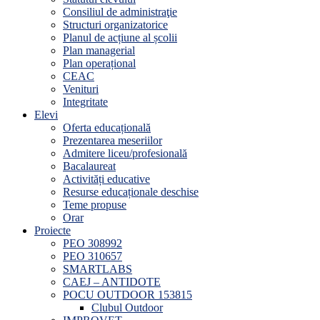
Consiliul de administraţie
Structuri organizatorice
Planul de acțiune al școlii
Plan managerial
Plan operațional
CEAC
Venituri
Integritate
Elevi
Oferta educațională
Prezentarea meseriilor
Admitere liceu/profesională
Bacalaureat
Activități educative
Resurse educaționale deschise
Teme propuse
Orar
Proiecte
PEO 308992
PEO 310657
SMARTLABS
CAEJ – ANTIDOTE
POCU OUTDOOR 153815
Clubul Outdoor