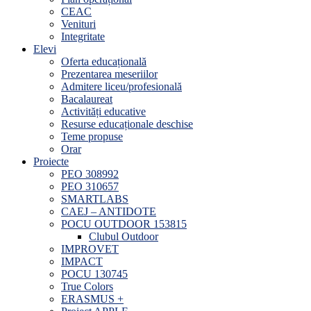
CEAC
Venituri
Integritate
Elevi
Oferta educațională
Prezentarea meseriilor
Admitere liceu/profesională
Bacalaureat
Activități educative
Resurse educaționale deschise
Teme propuse
Orar
Proiecte
PEO 308992
PEO 310657
SMARTLABS
CAEJ – ANTIDOTE
POCU OUTDOOR 153815
Clubul Outdoor
IMPROVET
IMPACT
POCU 130745
True Colors
ERASMUS +