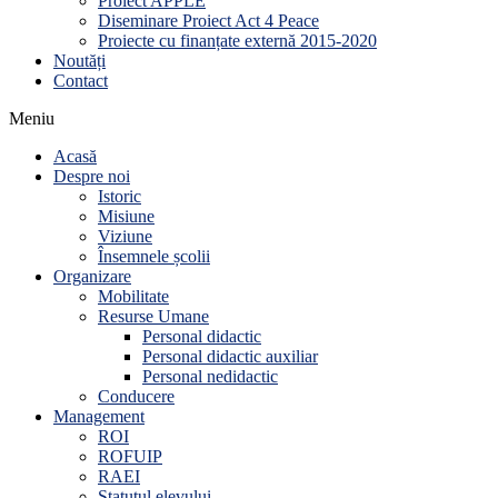
Proiect APPLE
Diseminare Proiect Act 4 Peace
Proiecte cu finanțate externă 2015-2020
Noutăți
Contact
Meniu
Acasă
Despre noi
Istoric
Misiune
Viziune
Însemnele școlii
Organizare
Mobilitate
Resurse Umane
Personal didactic
Personal didactic auxiliar
Personal nedidactic
Conducere
Management
ROI
ROFUIP
RAEI
Statutul elevului