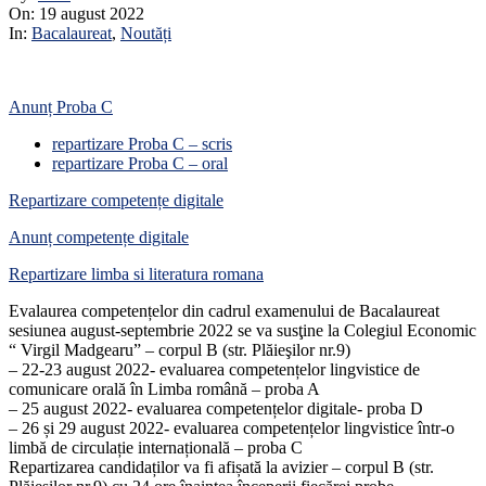
On:
19 august 2022
In:
Bacalaureat
,
Noutăți
Anunț Proba C
repartizare Proba C – scris
repartizare Proba C – oral
Repartizare competențe digitale
Anunț competențe digitale
Repartizare limba si literatura romana
Evalaurea competențelor din cadrul examenului de Bacalaureat
sesiunea august-septembrie 2022 se va susţine la Colegiul Economic
“ Virgil Madgearu” – corpul B (str. Plăieşilor nr.9)
– 22-23 august 2022- evaluarea competențelor lingvistice de
comunicare orală în Limba română – proba A
– 25 august 2022- evaluarea competențelor digitale- proba D
– 26 și 29 august 2022- evaluarea competențelor lingvistice într-o
limbă de circulație internațională – proba C
Repartizarea candidaților va fi afișată la avizier – corpul B (str.