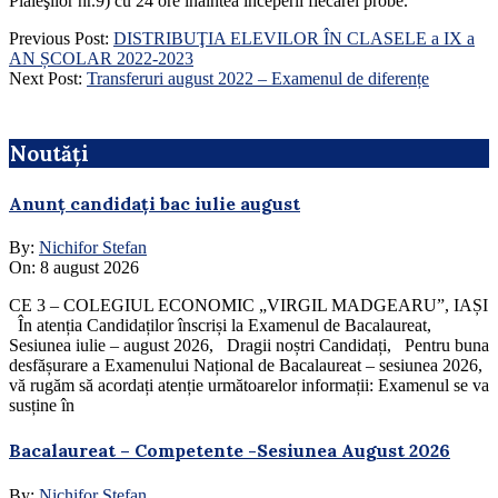
Plăieşilor nr.9) cu 24 ore înaintea începerii fiecărei probe.
2022-
Previous Post:
DISTRIBUŢIA ELEVILOR ÎN CLASELE a IX a
08-
AN ȘCOLAR 2022-2023
19
Next Post:
Transferuri august 2022 – Examenul de diferențe
Noutăți
Anunț candidați bac iulie august
By:
Nichifor Stefan
On:
8 august 2026
CE 3 – COLEGIUL ECONOMIC „VIRGIL MADGEARU”, IAȘI
În atenția Candidaților înscriși la Examenul de Bacalaureat,
Sesiunea iulie – august 2026, Dragii noștri Candidați, Pentru buna
desfășurare a Examenului Național de Bacalaureat – sesiunea 2026,
vă rugăm să acordați atenție următoarelor informații: Examenul se va
susține în
Bacalaureat – Competente -Sesiunea August 2026
By:
Nichifor Stefan