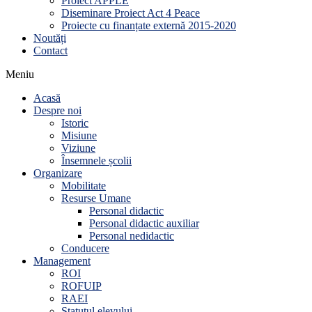
Proiect APPLE
Diseminare Proiect Act 4 Peace
Proiecte cu finanțate externă 2015-2020
Noutăți
Contact
Meniu
Acasă
Despre noi
Istoric
Misiune
Viziune
Însemnele școlii
Organizare
Mobilitate
Resurse Umane
Personal didactic
Personal didactic auxiliar
Personal nedidactic
Conducere
Management
ROI
ROFUIP
RAEI
Statutul elevului