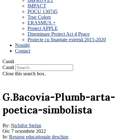
IMPROVET
IMPACT
POCU 130745
True Colors
ERASMUS +
Proiect APPLE
Diseminare Proiect Act 4 Peace
Proiecte cu finanțate externă 2015-2020
Noutăți
Contact
Caută
Caută
Close this search box.
G.Bacovia-Plumb-arta-
poetica-simbolista
By:
Nichifor Stefan
On:
7 octombrie 2022
In:
Resurse educaționale deschise