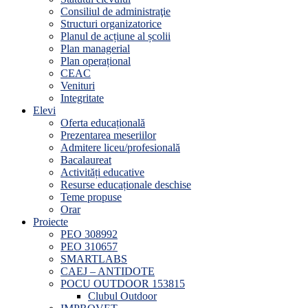
Consiliul de administraţie
Structuri organizatorice
Planul de acțiune al școlii
Plan managerial
Plan operațional
CEAC
Venituri
Integritate
Elevi
Oferta educațională
Prezentarea meseriilor
Admitere liceu/profesională
Bacalaureat
Activități educative
Resurse educaționale deschise
Teme propuse
Orar
Proiecte
PEO 308992
PEO 310657
SMARTLABS
CAEJ – ANTIDOTE
POCU OUTDOOR 153815
Clubul Outdoor