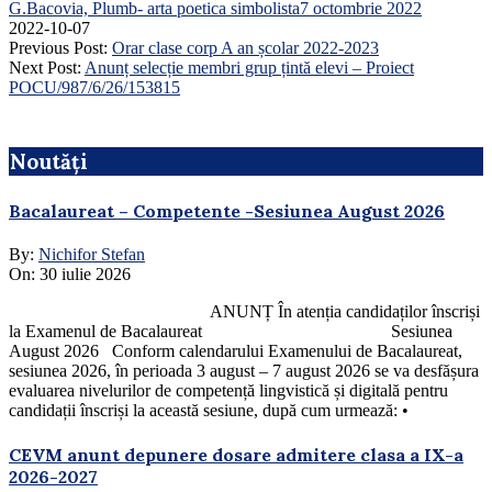
G.Bacovia, Plumb- arta poetica simbolista7 octombrie 2022
2022-10-07
Previous Post:
Orar clase corp A an școlar 2022-2023
Next Post:
Anunț selecție membri grup țintă elevi – Proiect
POCU/987/6/26/153815
Noutăți
Bacalaureat – Competente -Sesiunea August 2026
By:
Nichifor Stefan
On:
30 iulie 2026
ANUNȚ În atenția candidaților înscriși
la Examenul de Bacalaureat Sesiunea
August 2026 Conform calendarului Examenului de Bacalaureat,
sesiunea 2026, în perioada 3 august – 7 august 2026 se va desfășura
evaluarea nivelurilor de competență lingvistică și digitală pentru
candidații înscriși la această sesiune, după cum urmează: •
CEVM anunt depunere dosare admitere clasa a IX-a
2026-2027