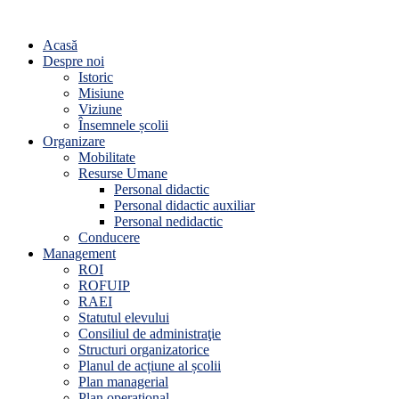
Acasă
Despre noi
Istoric
Misiune
Viziune
Însemnele școlii
Organizare
Mobilitate
Resurse Umane
Personal didactic
Personal didactic auxiliar
Personal nedidactic
Conducere
Management
ROI
ROFUIP
RAEI
Statutul elevului
Consiliul de administraţie
Structuri organizatorice
Planul de acțiune al școlii
Plan managerial
Plan operațional