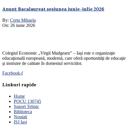
Anunț Bacalaureat sesiunea iunie-iulie 2026
By:
Cretu Mihaela
On:
26 iunie 2026
Colegiul Economic „Virgil Madgearu” – Iaşi este o organizaţie
educaţională europeană, modernă, care oferă oportunităţi de educaţie
şi instruire de calitate în domeniul serviciilor.
Facebook-f
Linkuri rapide
Home
POCU 130745
Suport Tehnic
Biblioteca
Noutati
ISJ Iași