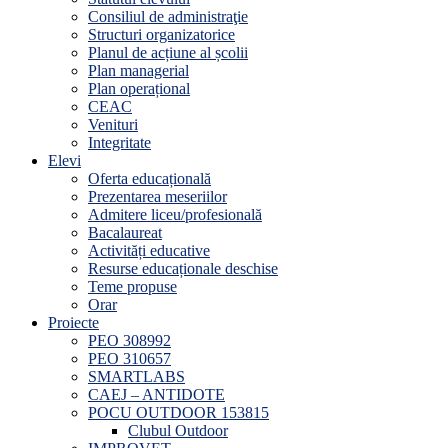
Consiliul de administraţie
Structuri organizatorice
Planul de acțiune al școlii
Plan managerial
Plan operațional
CEAC
Venituri
Integritate
Elevi
Oferta educațională
Prezentarea meseriilor
Admitere liceu/profesională
Bacalaureat
Activități educative
Resurse educaționale deschise
Teme propuse
Orar
Proiecte
PEO 308992
PEO 310657
SMARTLABS
CAEJ – ANTIDOTE
POCU OUTDOOR 153815
Clubul Outdoor