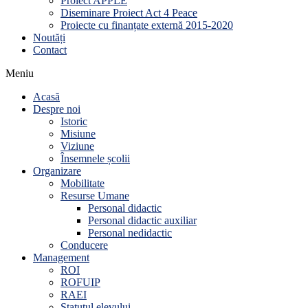
Proiect APPLE
Diseminare Proiect Act 4 Peace
Proiecte cu finanțate externă 2015-2020
Noutăți
Contact
Meniu
Acasă
Despre noi
Istoric
Misiune
Viziune
Însemnele școlii
Organizare
Mobilitate
Resurse Umane
Personal didactic
Personal didactic auxiliar
Personal nedidactic
Conducere
Management
ROI
ROFUIP
RAEI
Statutul elevului