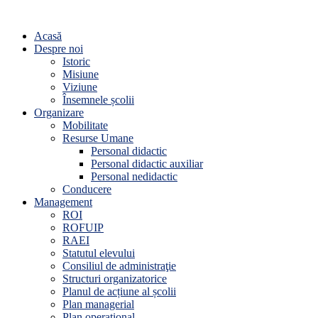
Acasă
Despre noi
Istoric
Misiune
Viziune
Însemnele școlii
Organizare
Mobilitate
Resurse Umane
Personal didactic
Personal didactic auxiliar
Personal nedidactic
Conducere
Management
ROI
ROFUIP
RAEI
Statutul elevului
Consiliul de administraţie
Structuri organizatorice
Planul de acțiune al școlii
Plan managerial
Plan operațional