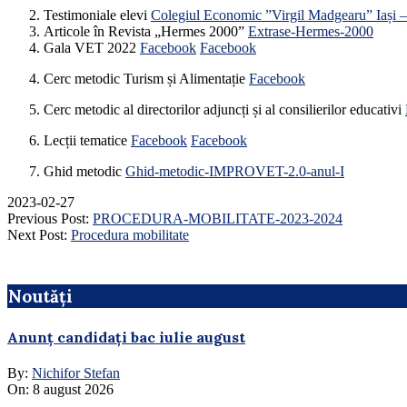
Testimoniale elevi
Colegiul Economic ”Virgil Madgearu” Iași
Articole în Revista „Hermes 2000”
Extrase-Hermes-2000
Gala VET 2022
Facebook
Facebook
Cerc metodic Turism și Alimentație
Facebook
Cerc metodic al directorilor adjuncți și al consilierilor educativi
Lecții tematice
Facebook
Facebook
Ghid metodic
Ghid-metodic-IMPROVET-2.0-anul-I
2023-02-27
Previous Post:
PROCEDURA-MOBILITATE-2023-2024
Next Post:
Procedura mobilitate
Noutăți
Anunț candidați bac iulie august
By:
Nichifor Stefan
On:
8 august 2026