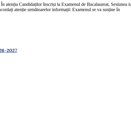
ndidaților înscriși la Examenul de Bacalaureat, Sesiunea iulie 
ordați atenție următoarelor informații: Examenul se va susține în
26-2027