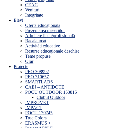
CEAC
Venituri
Integritate
Elevi
Oferta educațională
Prezentarea meseriilor
Admitere liceu/profesională
Bacalaureat
Activități educative
Resurse educaționale deschise
Teme propuse
Orar
Proiecte
PEO 308992
PEO 310657
SMARTLABS
CAEJ – ANTIDOTE
POCU OUTDOOR 153815
Clubul Outdoor
IMPROVET
IMPACT
POCU 130745
True Colors
ERASMUS +