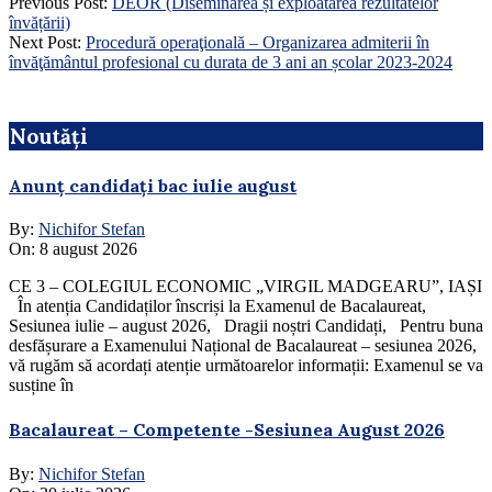
Previous Post:
DEOR (Diseminarea și exploatarea rezultatelor
învățării)
Next Post:
Procedură operaţională – Organizarea admiterii în
învăţământul profesional cu durata de 3 ani an școlar 2023-2024
Noutăți
Anunț candidați bac iulie august
By:
Nichifor Stefan
On:
8 august 2026
CE 3 – COLEGIUL ECONOMIC „VIRGIL MADGEARU”, IAȘI
În atenția Candidaților înscriși la Examenul de Bacalaureat,
Sesiunea iulie – august 2026, Dragii noștri Candidați, Pentru buna
desfășurare a Examenului Național de Bacalaureat – sesiunea 2026,
vă rugăm să acordați atenție următoarelor informații: Examenul se va
susține în
Bacalaureat – Competente -Sesiunea August 2026
By:
Nichifor Stefan