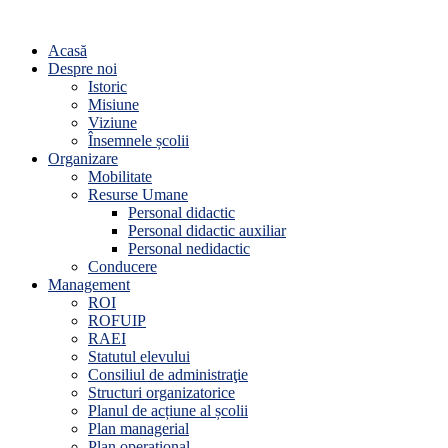
Acasă
Despre noi
Istoric
Misiune
Viziune
Însemnele școlii
Organizare
Mobilitate
Resurse Umane
Personal didactic
Personal didactic auxiliar
Personal nedidactic
Conducere
Management
ROI
ROFUIP
RAEI
Statutul elevului
Consiliul de administraţie
Structuri organizatorice
Planul de acțiune al școlii
Plan managerial
Plan operațional