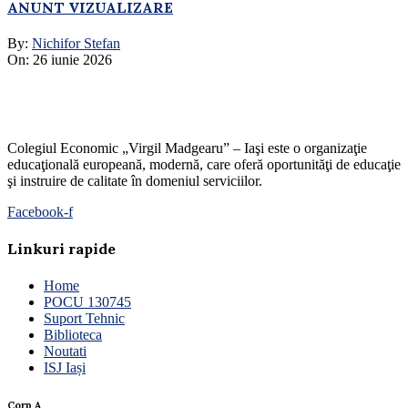
ANUNT VIZUALIZARE
By:
Nichifor Stefan
On:
26 iunie 2026
Colegiul Economic „Virgil Madgearu” – Iaşi este o organizaţie
educaţională europeană, modernă, care oferă oportunităţi de educaţie
şi instruire de calitate în domeniul serviciilor.
Facebook-f
Linkuri rapide
Home
POCU 130745
Suport Tehnic
Biblioteca
Noutati
ISJ Iași
Corp A