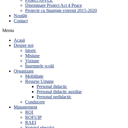
Proiect APPLE
Diseminare Proiect Act 4 Peace
Proiecte cu finanțate externă 2015-2020
Noutăți
Contact
Meniu
Acasă
Despre noi
Istoric
Misiune
Viziune
Însemnele școlii
Organizare
Mobilitate
Resurse Umane
Personal didactic
Personal didactic auxiliar
Personal nedidactic
Conducere
Management
ROI
ROFUIP
RAEI
Statutul elevului