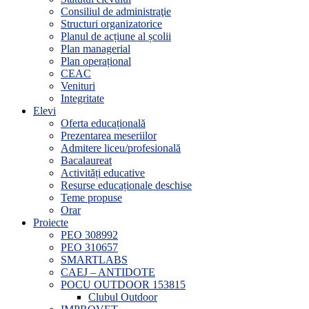
Consiliul de administraţie
Structuri organizatorice
Planul de acțiune al școlii
Plan managerial
Plan operațional
CEAC
Venituri
Integritate
Elevi
Oferta educațională
Prezentarea meseriilor
Admitere liceu/profesională
Bacalaureat
Activități educative
Resurse educaționale deschise
Teme propuse
Orar
Proiecte
PEO 308992
PEO 310657
SMARTLABS
CAEJ – ANTIDOTE
POCU OUTDOOR 153815
Clubul Outdoor