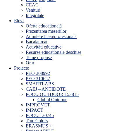
CEAC
Venituri
Integritate
Elevi
Oferta educațională
Prezentarea meseriilor
Admitere liceu/profesională
Bacalaureat
Activități educative
Resurse educaționale deschise
Teme propuse
Orar
Proiecte
PEO 308992
PEO 310657
SMARTLABS
CAEJ – ANTIDOTE
POCU OUTDOOR 153815
Clubul Outdoor
IMPROVET
IMPACT
POCU 130745
True Colors
ERASMUS +