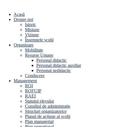
Acasă
Despre noi
Istoric
Misiune
Viziune
Însemnele școlii
Organizare
Mobilitate
Resurse Umane
Personal didactic
Personal didactic auxiliar
Personal nedidactic
Conducere
Management
ROI
ROFUIP
RAEI
Statutul elevului
Consiliul de administraţie
Structuri organizatorice
Planul de acțiune al școlii
Plan managerial
Plan operațional