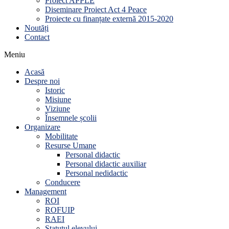
Proiect APPLE
Diseminare Proiect Act 4 Peace
Proiecte cu finanțate externă 2015-2020
Noutăți
Contact
Meniu
Acasă
Despre noi
Istoric
Misiune
Viziune
Însemnele școlii
Organizare
Mobilitate
Resurse Umane
Personal didactic
Personal didactic auxiliar
Personal nedidactic
Conducere
Management
ROI
ROFUIP
RAEI
Statutul elevului