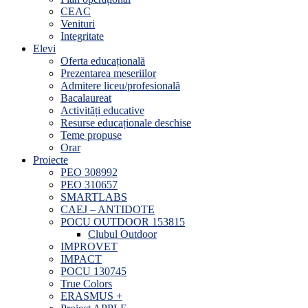
CEAC
Venituri
Integritate
Elevi
Oferta educațională
Prezentarea meseriilor
Admitere liceu/profesională
Bacalaureat
Activități educative
Resurse educaționale deschise
Teme propuse
Orar
Proiecte
PEO 308992
PEO 310657
SMARTLABS
CAEJ – ANTIDOTE
POCU OUTDOOR 153815
Clubul Outdoor
IMPROVET
IMPACT
POCU 130745
True Colors
ERASMUS +