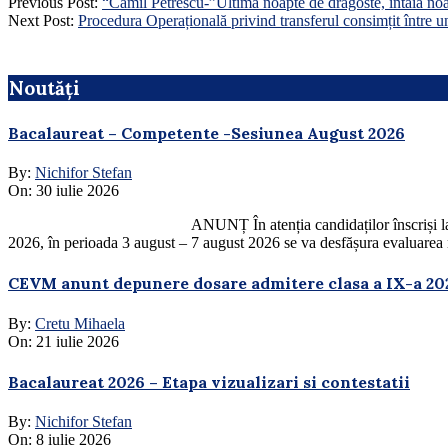
Previous Post:
“Camil Petrescu-”Ultima noapte de dragoste, întâia no
Next Post:
Procedura Operațională privind transferul consimțit între u
Noutăți
Bacalaureat – Competente -Sesiunea August 2026
By:
Nichifor Stefan
On:
30 iulie 2026
ANUNȚ În atenția candidaților înscriși la Examen
2026, în perioada 3 august – 7 august 2026 se va desfășura evaluarea ni
CEVM anunt depunere dosare admitere clasa a IX-a 20
By:
Cretu Mihaela
On:
21 iulie 2026
Bacalaureat 2026 – Etapa vizualizari si contestatii
By:
Nichifor Stefan
On:
8 iulie 2026