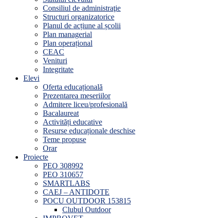
Consiliul de administraţie
Structuri organizatorice
Planul de acțiune al școlii
Plan managerial
Plan operațional
CEAC
Venituri
Integritate
Elevi
Oferta educațională
Prezentarea meseriilor
Admitere liceu/profesională
Bacalaureat
Activități educative
Resurse educaționale deschise
Teme propuse
Orar
Proiecte
PEO 308992
PEO 310657
SMARTLABS
CAEJ – ANTIDOTE
POCU OUTDOOR 153815
Clubul Outdoor