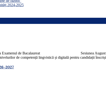
apte de război”
nități 2024-2025
ul de Bacalaureat Sesiunea August 2026 Conform c
velurilor de competență lingvistică și digitală pentru candidații înscri
26-2027