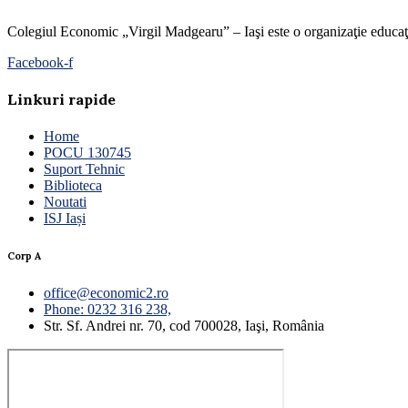
Colegiul Economic „Virgil Madgearu” – Iaşi este o organizaţie educaţion
Facebook-f
Linkuri rapide
Home
POCU 130745
Suport Tehnic
Biblioteca
Noutati
ISJ Iași
Corp A
office@economic2.ro
Phone: 0232 316 238,
Str. Sf. Andrei nr. 70, cod 700028, Iaşi, România