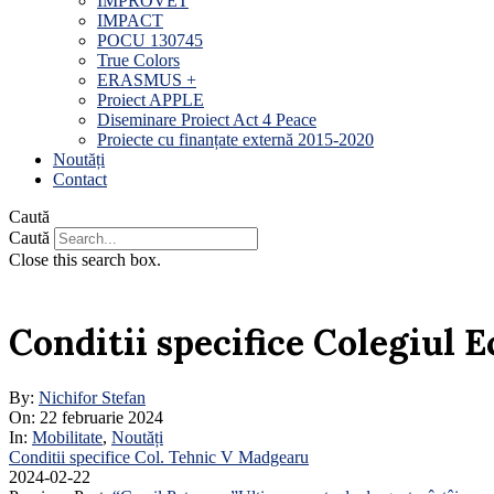
IMPROVET
IMPACT
POCU 130745
True Colors
ERASMUS +
Proiect APPLE
Diseminare Proiect Act 4 Peace
Proiecte cu finanțate externă 2015-2020
Noutăți
Contact
Caută
Caută
Close this search box.
Conditii specifice Colegiul
By:
Nichifor Stefan
On:
22 februarie 2024
In:
Mobilitate
,
Noutăți
Conditii specifice Col. Tehnic V Madgearu
2024-02-22