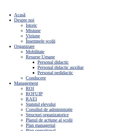
Acasă
Despre noi
Istoric
Misiune
Viziune
Însemnele școlii
Organizare
Mobilitate
Resurse Umane
Personal didactic
Personal didactic auxiliar
Personal nedidactic
Conducere
Management
ROI
ROFUIP
RAEI
Statutul elevului
Consiliul de administraţie
Structuri organizatorice
Planul de acțiune al școlii
Plan managerial
Plan operațional