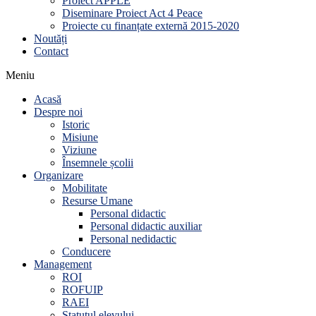
Proiect APPLE
Diseminare Proiect Act 4 Peace
Proiecte cu finanțate externă 2015-2020
Noutăți
Contact
Meniu
Acasă
Despre noi
Istoric
Misiune
Viziune
Însemnele școlii
Organizare
Mobilitate
Resurse Umane
Personal didactic
Personal didactic auxiliar
Personal nedidactic
Conducere
Management
ROI
ROFUIP
RAEI
Statutul elevului