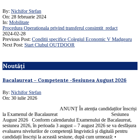
By:
Nichifor Stefan
On:
28 februarie 2024
In:
Mobilitate
Procedura Operationala privind transferul consimtit_redact
2024-02-28
Previous Post:
Conditii specifice Colegiul Economic V Madgearu
Next Post:
Start Clubul OUTDOOR
Noutăți
Bacalaureat – Competente -Sesiunea August 2026
By:
Nichifor Stefan
On:
30 iulie 2026
ANUNȚ În atenția candidaților înscriși
la Examenul de Bacalaureat Sesiunea
August 2026 Conform calendarului Examenului de Bacalaureat,
sesiunea 2026, în perioada 3 august – 7 august 2026 se va desfășura
evaluarea nivelurilor de competență lingvistică și digitală pentru
candidații înscriși la această sesiune, după cum urmează: •