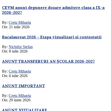
CEVM anunt depunere dosare admitere clasa a IX-a
2026-2027
By:
Cretu Mihaela
On:
21 iulie 2026
Bacalaureat 2026 – Etapa vizualizari si contestatii
By:
Nichifor Stefan
On:
8 iulie 2026
ANUNȚ TRANSFERURI AN ȘCOLAR 2026-2027
By:
Cretu Mihaela
On:
6 iulie 2026
ANUNT IMPORTANT
By:
Cretu Mihaela
On:
29 iunie 2026
ANUNT VIZUALIZARE