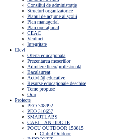
Consiliul de administraţie
Structuri organizatorice
Planul de acțiune al școlii
Plan managerial
Plan operațional
CEAC
Venituri
Integritate
Elevi
Oferta educațională
Prezentarea meseriilor
Admitere liceu/profesională
Bacalaureat
Activități educative
Resurse educaționale deschise
Teme propuse
Orar
Proiecte
PEO 308992
PEO 310657
SMARTLABS
CAEJ – ANTIDOTE
POCU OUTDOOR 153815
Clubul Outdoor