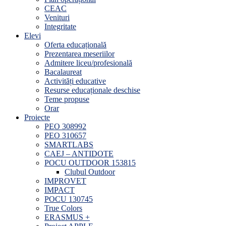
CEAC
Venituri
Integritate
Elevi
Oferta educațională
Prezentarea meseriilor
Admitere liceu/profesională
Bacalaureat
Activități educative
Resurse educaționale deschise
Teme propuse
Orar
Proiecte
PEO 308992
PEO 310657
SMARTLABS
CAEJ – ANTIDOTE
POCU OUTDOOR 153815
Clubul Outdoor
IMPROVET
IMPACT
POCU 130745
True Colors
ERASMUS +