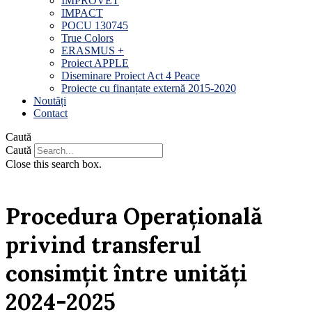
IMPROVET
IMPACT
POCU 130745
True Colors
ERASMUS +
Proiect APPLE
Diseminare Proiect Act 4 Peace
Proiecte cu finanțate externă 2015-2020
Noutăți
Contact
Caută
Caută
Close this search box.
Procedura Operațională
privind transferul
consimțit între unități
2024-2025