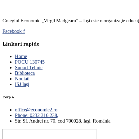
Colegiul Economic „Virgil Madgearu” – Iaşi este o organizaţie educaţion
Facebook-f
Linkuri rapide
Home
POCU 130745
Suport Tehnic
Biblioteca
Noutati
ISJ Iași
Corp A
office@economic2.ro
Phone: 0232 316 238,
Str. Sf. Andrei nr. 70, cod 700028, Iaşi, România