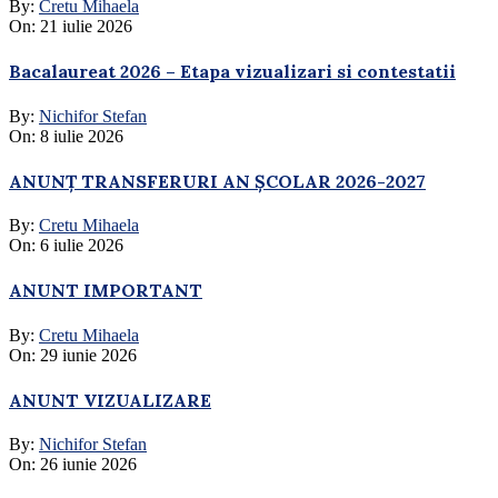
By:
Cretu Mihaela
On:
21 iulie 2026
Bacalaureat 2026 – Etapa vizualizari si contestatii
By:
Nichifor Stefan
On:
8 iulie 2026
ANUNȚ TRANSFERURI AN ȘCOLAR 2026-2027
By:
Cretu Mihaela
On:
6 iulie 2026
ANUNT IMPORTANT
By:
Cretu Mihaela
On:
29 iunie 2026
ANUNT VIZUALIZARE
By:
Nichifor Stefan
On:
26 iunie 2026