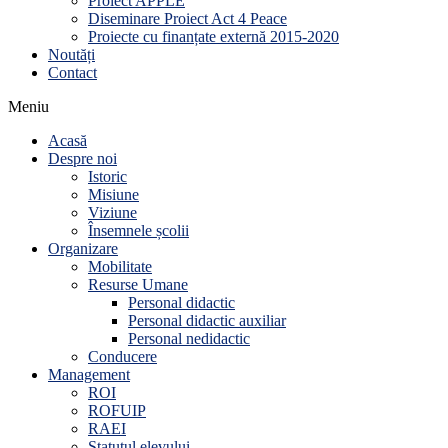
Proiect APPLE
Diseminare Proiect Act 4 Peace
Proiecte cu finanțate externă 2015-2020
Noutăți
Contact
Meniu
Acasă
Despre noi
Istoric
Misiune
Viziune
Însemnele școlii
Organizare
Mobilitate
Resurse Umane
Personal didactic
Personal didactic auxiliar
Personal nedidactic
Conducere
Management
ROI
ROFUIP
RAEI
Statutul elevului