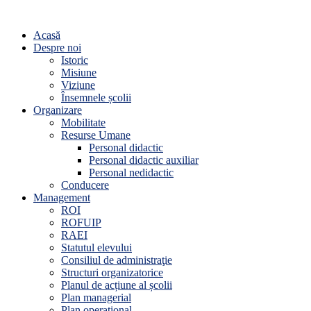
Acasă
Despre noi
Istoric
Misiune
Viziune
Însemnele școlii
Organizare
Mobilitate
Resurse Umane
Personal didactic
Personal didactic auxiliar
Personal nedidactic
Conducere
Management
ROI
ROFUIP
RAEI
Statutul elevului
Consiliul de administraţie
Structuri organizatorice
Planul de acțiune al școlii
Plan managerial
Plan operațional