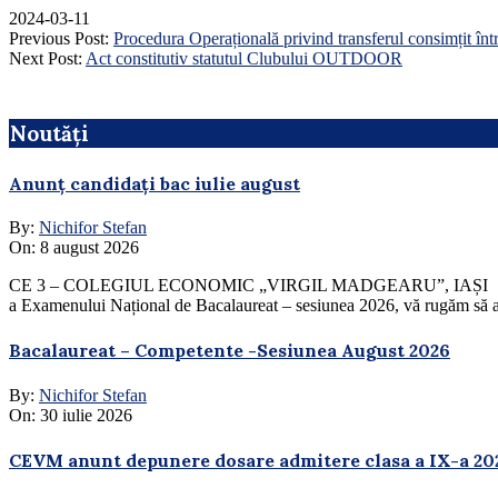
2024-03-11
Previous Post:
Procedura Operațională privind transferul consimțit înt
Next Post:
Act constitutiv statutul Clubului OUTDOOR
Noutăți
Anunț candidați bac iulie august
By:
Nichifor Stefan
On:
8 august 2026
CE 3 – COLEGIUL ECONOMIC „VIRGIL MADGEARU”, IAȘI În atenția Ca
a Examenului Național de Bacalaureat – sesiunea 2026, vă rugăm să ac
Bacalaureat – Competente -Sesiunea August 2026
By:
Nichifor Stefan
On:
30 iulie 2026
CEVM anunt depunere dosare admitere clasa a IX-a 20