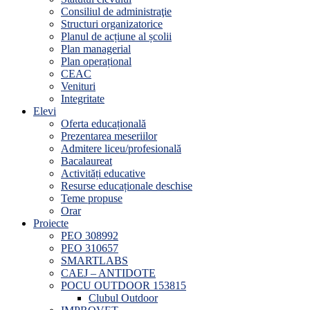
Consiliul de administraţie
Structuri organizatorice
Planul de acțiune al școlii
Plan managerial
Plan operațional
CEAC
Venituri
Integritate
Elevi
Oferta educațională
Prezentarea meseriilor
Admitere liceu/profesională
Bacalaureat
Activități educative
Resurse educaționale deschise
Teme propuse
Orar
Proiecte
PEO 308992
PEO 310657
SMARTLABS
CAEJ – ANTIDOTE
POCU OUTDOOR 153815
Clubul Outdoor