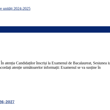
re unități 2024-2025
ndidaților înscriși la Examenul de Bacalaureat, Sesiunea iulie 
ordați atenție următoarelor informații: Examenul se va susține în
26-2027