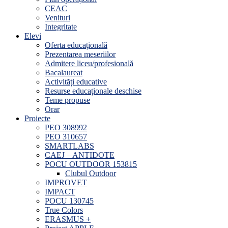
CEAC
Venituri
Integritate
Elevi
Oferta educațională
Prezentarea meseriilor
Admitere liceu/profesională
Bacalaureat
Activități educative
Resurse educaționale deschise
Teme propuse
Orar
Proiecte
PEO 308992
PEO 310657
SMARTLABS
CAEJ – ANTIDOTE
POCU OUTDOOR 153815
Clubul Outdoor
IMPROVET
IMPACT
POCU 130745
True Colors
ERASMUS +