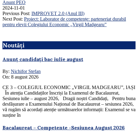
Anunt PEO
2024-11-01
Previous Post:
IMPROVET 2.0 (Anul III)
Next Post:
Proiect: Laborator de competențe: parteneriat durabil
pentru elevii Colegiului Economic „Virgil Madgearu”
Noutăți
Anunț candidați bac iulie august
By:
Nichifor Stefan
On:
8 august 2026
CE 3 – COLEGIUL ECONOMIC „VIRGIL MADGEARU”, IAȘI
În atenția Candidaților înscriși la Examenul de Bacalaureat,
Sesiunea iulie – august 2026, Dragii noștri Candidați, Pentru buna
desfășurare a Examenului Național de Bacalaureat – sesiunea 2026,
vă rugăm să acordați atenție următoarelor informații: Examenul se va
susține în
Bacalaureat – Competente -Sesiunea August 2026