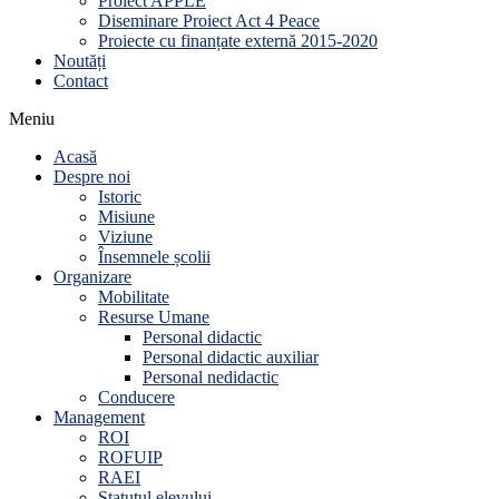
Proiect APPLE
Diseminare Proiect Act 4 Peace
Proiecte cu finanțate externă 2015-2020
Noutăți
Contact
Meniu
Acasă
Despre noi
Istoric
Misiune
Viziune
Însemnele școlii
Organizare
Mobilitate
Resurse Umane
Personal didactic
Personal didactic auxiliar
Personal nedidactic
Conducere
Management
ROI
ROFUIP
RAEI
Statutul elevului