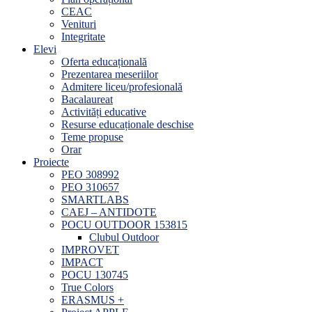
CEAC
Venituri
Integritate
Elevi
Oferta educațională
Prezentarea meseriilor
Admitere liceu/profesională
Bacalaureat
Activități educative
Resurse educaționale deschise
Teme propuse
Orar
Proiecte
PEO 308992
PEO 310657
SMARTLABS
CAEJ – ANTIDOTE
POCU OUTDOOR 153815
Clubul Outdoor
IMPROVET
IMPACT
POCU 130745
True Colors
ERASMUS +