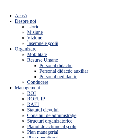
Acasă
Despre noi
Istoric
Misiune
Viziune
Însemnele școlii
Organizare
Mobilitate
Resurse Umane
Personal didactic
Personal didactic auxiliar
Personal nedidactic
Conducere
Management
ROI
ROFUIP
RAEI
Statutul elevului
Consiliul de administraţie
Structuri organizatorice
Planul de acțiune al școlii
Plan managerial
Plan operațional