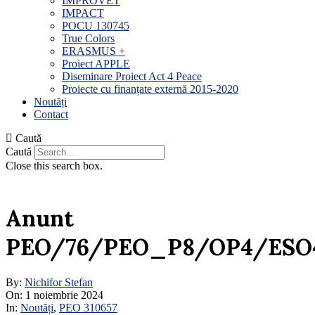
IMPROVET
IMPACT
POCU 130745
True Colors
ERASMUS +
Proiect APPLE
Diseminare Proiect Act 4 Peace
Proiecte cu finanțate externă 2015-2020
Noutăți
Contact
Caută
Caută
Close this search box.
Anunt
PEO/76/PEO_P8/OP4/ESO
By:
Nichifor Stefan
On:
1 noiembrie 2024
In:
Noutăți
,
PEO 310657