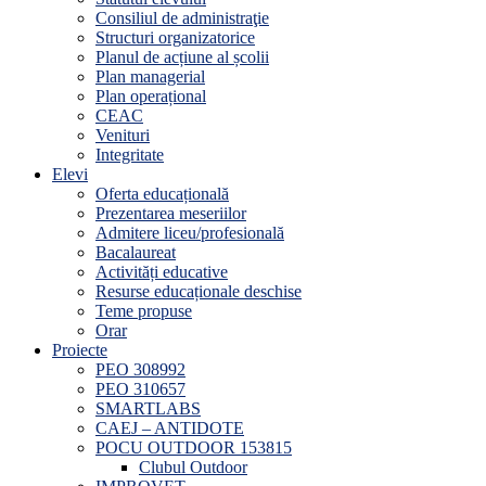
Consiliul de administraţie
Structuri organizatorice
Planul de acțiune al școlii
Plan managerial
Plan operațional
CEAC
Venituri
Integritate
Elevi
Oferta educațională
Prezentarea meseriilor
Admitere liceu/profesională
Bacalaureat
Activități educative
Resurse educaționale deschise
Teme propuse
Orar
Proiecte
PEO 308992
PEO 310657
SMARTLABS
CAEJ – ANTIDOTE
POCU OUTDOOR 153815
Clubul Outdoor