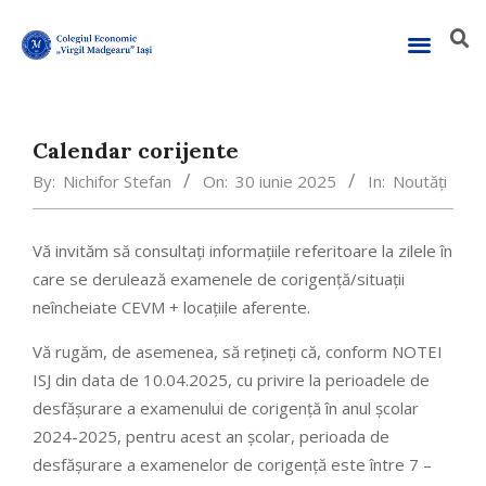
Calendar corijente
By:
Nichifor Stefan
On:
30 iunie 2025
In:
Noutăți
Vă invităm să consultați informațiile referitoare la zilele în
care se derulează examenele de corigență/situații
neîncheiate CEVM + locațiile aferente.
Vă rugăm, de asemenea, să rețineți că, conform NOTEI
ISJ din data de 10.04.2025, cu privire la perioadele de
desfășurare a examenului de corigență în anul școlar
2024-2025, pentru acest an școlar, perioada de
desfășurare a examenelor de corigență este între 7 –