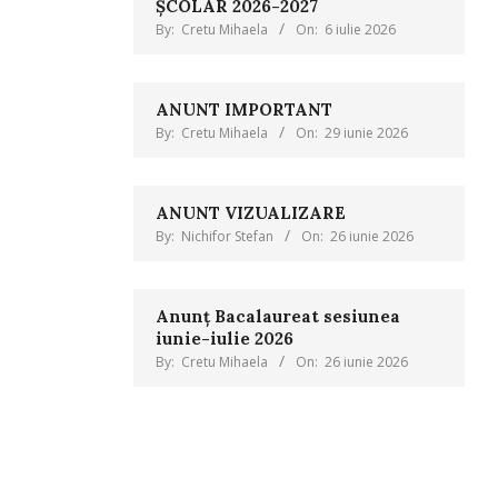
ȘCOLAR 2026-2027
By:
Cretu Mihaela
On:
6 iulie 2026
ANUNT IMPORTANT
By:
Cretu Mihaela
On:
29 iunie 2026
ANUNT VIZUALIZARE
By:
Nichifor Stefan
On:
26 iunie 2026
Anunț Bacalaureat sesiunea
iunie-iulie 2026
By:
Cretu Mihaela
On:
26 iunie 2026