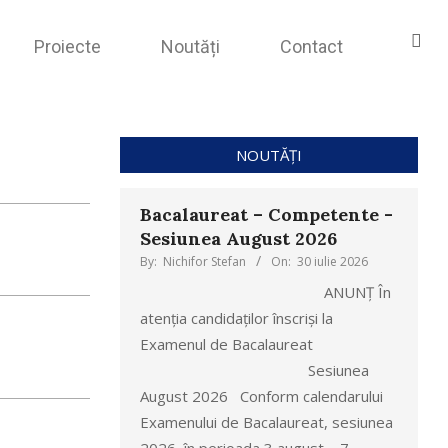
Proiecte
Noutăți
Contact
NOUTĂȚI
Bacalaureat – Competente -
Sesiunea August 2026
By:
Nichifor Stefan
On:
30 iulie 2026
ANUNȚ În
atenția candidaților înscriși la
Examenul de Bacalaureat
Sesiunea
August 2026 Conform calendarului
Examenului de Bacalaureat, sesiunea