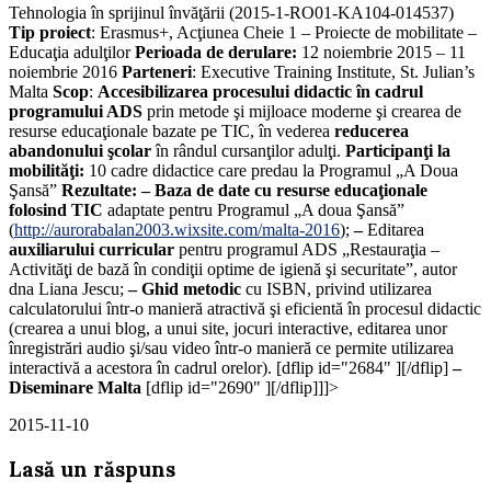
Tehnologia în sprijinul învăţării (2015-1-RO01-KA104-014537)
Tip proiect
: Erasmus+, Acţiunea Cheie 1 – Proiecte de mobilitate –
Educaţia adulţilor
Perioada de derulare:
12 noiembrie 2015 – 11
noiembrie 2016
Parteneri
: Executive Training Institute, St. Julian’s
Malta
Scop
:
A
ccesibilizarea procesului didactic în cadrul
programului ADS
prin metode şi mijloace moderne şi crearea de
resurse educaţionale bazate pe TIC, în vederea
reducerea
abandonului şcolar
în rândul cursanţilor adulţi.
Participanţi la
mobilităţi:
10 cadre didactice care predau la Programul „A Doua
Şansă”
Rezultate:
– Baza de date cu resurse educaţionale
folosind TIC
adaptate pentru Programul „A doua Şansă”
(
http://aurorabalan2003.wixsite.com/malta-2016
);
–
Editarea
auxiliarului curricular
pentru programul ADS „Restauraţia –
Activităţi de bază în condiţii optime de igienă şi securitate”, autor
dna Liana Jescu;
–
Ghid metodic
cu ISBN, privind utilizarea
calculatorului într-o manieră atractivă şi eficientă în procesul didactic
(crearea a unui blog, a unui site, jocuri interactive, editarea unor
înregistrări audio şi/sau video într-o manieră ce permite utilizarea
interactivă a acestora în cadrul orelor). [dflip id="2684" ][/dflip]
–
Diseminare Malta
[dflip id="2690" ][/dflip]]]>
2015-11-10
Lasă un răspuns