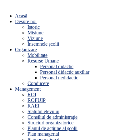
Acasă
Despre noi
Istoric
Misiune
Viziune
Însemnele școlii
Organizare
Mobilitate
Resurse Umane
Personal didactic
Personal didactic auxiliar
Personal nedidactic
Conducere
Management
ROI
ROFUIP
RAEI
Statutul elevului
Consiliul de administraţie
Structuri organizatorice
Planul de acțiune al școlii
Plan managerial
Plan operațional