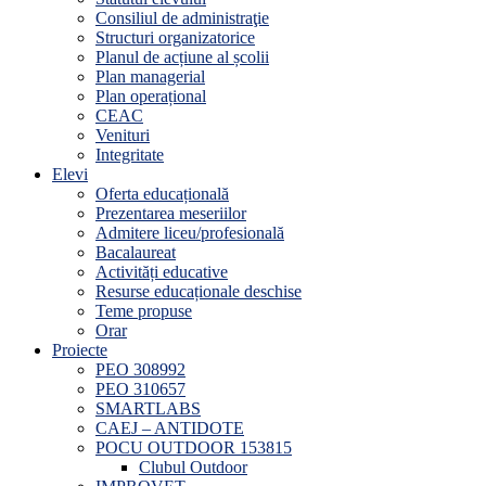
Consiliul de administraţie
Structuri organizatorice
Planul de acțiune al școlii
Plan managerial
Plan operațional
CEAC
Venituri
Integritate
Elevi
Oferta educațională
Prezentarea meseriilor
Admitere liceu/profesională
Bacalaureat
Activități educative
Resurse educaționale deschise
Teme propuse
Orar
Proiecte
PEO 308992
PEO 310657
SMARTLABS
CAEJ – ANTIDOTE
POCU OUTDOOR 153815
Clubul Outdoor