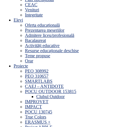
CEAC
Venituri
Integritate
Elevi
Oferta educațională
Prezentarea meseriilor
Admitere liceu/profesională
Bacalaureat
Activități educative
Resurse educaționale deschise
Teme propuse
Orar
Proiecte
PEO 308992
PEO 310657
SMARTLABS
CAEJ – ANTIDOTE
POCU OUTDOOR 153815
Clubul Outdoor
IMPROVET
IMPACT
POCU 130745
True Colors
ERASMUS +