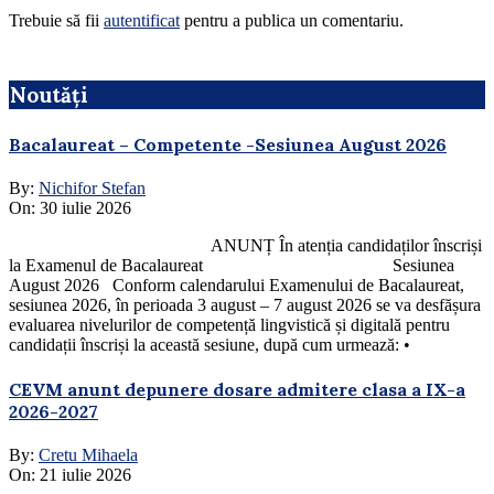
Trebuie să fii
autentificat
pentru a publica un comentariu.
Noutăți
Bacalaureat – Competente -Sesiunea August 2026
By:
Nichifor Stefan
On:
30 iulie 2026
ANUNȚ În atenția candidaților înscriși
la Examenul de Bacalaureat Sesiunea
August 2026 Conform calendarului Examenului de Bacalaureat,
sesiunea 2026, în perioada 3 august – 7 august 2026 se va desfășura
evaluarea nivelurilor de competență lingvistică și digitală pentru
candidații înscriși la această sesiune, după cum urmează: •
CEVM anunt depunere dosare admitere clasa a IX-a
2026-2027
By:
Cretu Mihaela
On:
21 iulie 2026