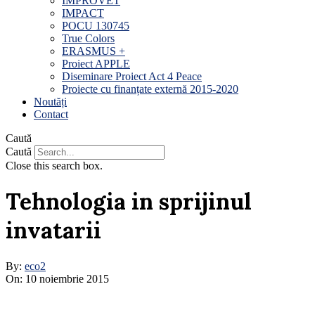
IMPROVET
IMPACT
POCU 130745
True Colors
ERASMUS +
Proiect APPLE
Diseminare Proiect Act 4 Peace
Proiecte cu finanțate externă 2015-2020
Noutăți
Contact
Caută
Caută
Close this search box.
Tehnologia in sprijinul
invatarii
By:
eco2
On:
10 noiembrie 2015