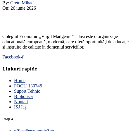
By:
Cretu Mihaela
On:
26 iunie 2026
Colegiul Economic „Virgil Madgearu” – Iaşi este o organizaţie
educaţională europeană, modernă, care oferă oportunităţi de educaţie
şi instruire de calitate în domeniul serviciilor.
Facebook-f
Linkuri rapide
Home
POCU 130745
Suport Tehnic
Biblioteca
Noutati
ISJ Iași
Corp A
office@economic2.ro