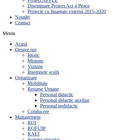
Proiect APPLE
Diseminare Proiect Act 4 Peace
Proiecte cu finanțate externă 2015-2020
Noutăți
Contact
Meniu
Acasă
Despre noi
Istoric
Misiune
Viziune
Însemnele școlii
Organizare
Mobilitate
Resurse Umane
Personal didactic
Personal didactic auxiliar
Personal nedidactic
Conducere
Management
ROI
ROFUIP
RAEI
Statutul elevului