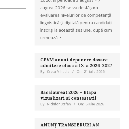
2026, în perioada 3 august – 7
august 2026 se va desfășura
evaluarea nivelurilor de competență
lingvistică și digitală pentru candidații
înscriși la această sesiune, după cum
urmează: •
CEVM anunt depunere dosare
admitere clasa a IX-a 2026-2027
By:
Cretu Mihaela
On:
21 iulie 2026
Bacalaureat 2026 – Etapa
vizualizari si contestatii
By:
Nichifor Stefan
On:
8 iulie 2026
ANUNȚ TRANSFERURI AN