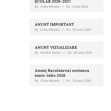
ȘCOLAR 2026-2027
By:
Cretu Mihaela
On:
6 iulie 2026
ANUNT IMPORTANT
By:
Cretu Mihaela
On:
29 iunie 2026
ANUNT VIZUALIZARE
By:
Nichifor Stefan
On:
26 iunie 2026
Anunț Bacalaureat sesiunea
iunie-iulie 2026
By:
Cretu Mihaela
On:
26 iunie 2026