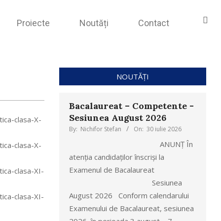
Proiecte
Noutăți
Contact
NOUTĂȚI
Bacalaureat – Competente -
Sesiunea August 2026
ica-clasa-X-
By:
Nichifor Stefan
On:
30 iulie 2026
ANUNȚ În
ica-clasa-X-
atenția candidaților înscriși la
Examenul de Bacalaureat
ica-clasa-XI-
Sesiunea
August 2026 Conform calendarului
ica-clasa-XI-
Examenului de Bacalaureat, sesiunea