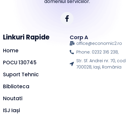
domeniul serviciilor.
Linkuri Rapide
Corp A
office@economic2.ro
Home
Phone: 0232 316 238,
Str. Sf. Andrei nr. 70, cod
POCU 130745
700028, Iaşi, România
Suport Tehnic
Biblioteca
Noutati
ISJ Iași