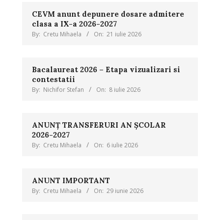
CEVM anunt depunere dosare admitere
clasa a IX-a 2026-2027
By:
Cretu Mihaela
On:
21 iulie 2026
Bacalaureat 2026 – Etapa vizualizari si
contestatii
By:
Nichifor Stefan
On:
8 iulie 2026
ANUNȚ TRANSFERURI AN ȘCOLAR
2026-2027
By:
Cretu Mihaela
On:
6 iulie 2026
ANUNT IMPORTANT
By:
Cretu Mihaela
On:
29 iunie 2026