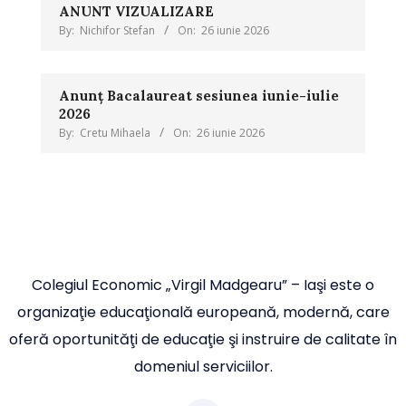
ANUNT VIZUALIZARE
By:
Nichifor Stefan
On:
26 iunie 2026
Anunț Bacalaureat sesiunea iunie-iulie
2026
By:
Cretu Mihaela
On:
26 iunie 2026
Colegiul Economic „Virgil Madgearu” – Iaşi este o
organizaţie educaţională europeană, modernă, care
oferă oportunităţi de educaţie şi instruire de calitate în
domeniul serviciilor.