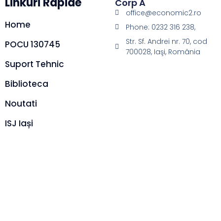
Linkuri Rapide
Corp A
office@economic2.ro
Home
Phone: 0232 316 238,
Str. Sf. Andrei nr. 70, cod
POCU 130745
700028, Iaşi, România
Suport Tehnic
Biblioteca
Noutati
ISJ Iași