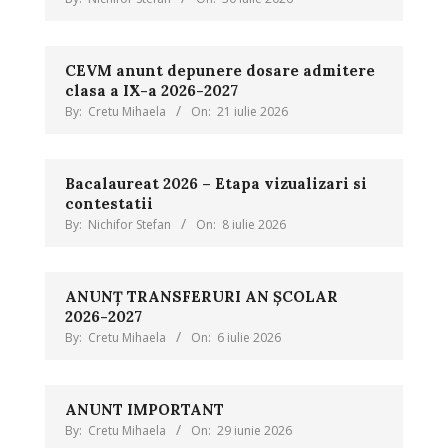
CEVM anunt depunere dosare admitere
clasa a IX-a 2026-2027
By:
Cretu Mihaela
On:
21 iulie 2026
Bacalaureat 2026 – Etapa vizualizari si
contestatii
By:
Nichifor Stefan
On:
8 iulie 2026
ANUNȚ TRANSFERURI AN ȘCOLAR
2026-2027
By:
Cretu Mihaela
On:
6 iulie 2026
ANUNT IMPORTANT
By:
Cretu Mihaela
On:
29 iunie 2026