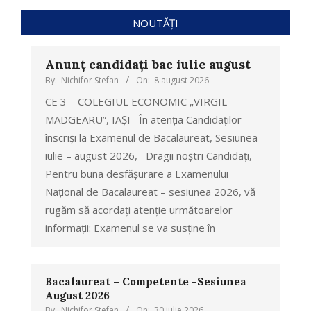
NOUTĂȚI
Anunț candidați bac iulie august
By:
Nichifor Stefan
On:
8 august 2026
CE 3 – COLEGIUL ECONOMIC „VIRGIL
MADGEARU”, IAȘI În atenția Candidaților
înscriși la Examenul de Bacalaureat, Sesiunea
iulie – august 2026, Dragii noștri Candidați,
Pentru buna desfășurare a Examenului
Național de Bacalaureat – sesiunea 2026, vă
rugăm să acordați atenție următoarelor
informații: Examenul se va susține în
Bacalaureat – Competente -Sesiunea
August 2026
By:
Nichifor Stefan
On:
30 iulie 2026