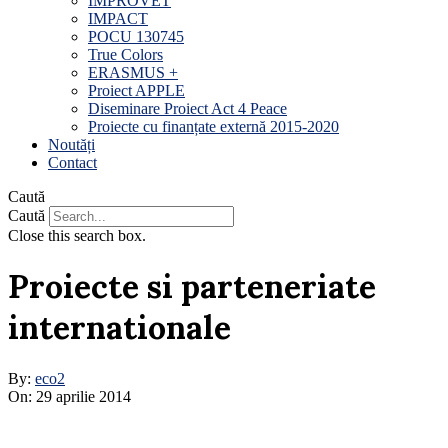
IMPROVET
IMPACT
POCU 130745
True Colors
ERASMUS +
Proiect APPLE
Diseminare Proiect Act 4 Peace
Proiecte cu finanțate externă 2015-2020
Noutăți
Contact
Caută
Caută
Close this search box.
Proiecte si parteneriate
internationale
By:
eco2
On:
29 aprilie 2014