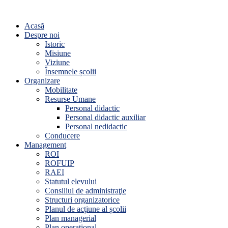
Acasă
Despre noi
Istoric
Misiune
Viziune
Însemnele școlii
Organizare
Mobilitate
Resurse Umane
Personal didactic
Personal didactic auxiliar
Personal nedidactic
Conducere
Management
ROI
ROFUIP
RAEI
Statutul elevului
Consiliul de administraţie
Structuri organizatorice
Planul de acțiune al școlii
Plan managerial
Plan operațional