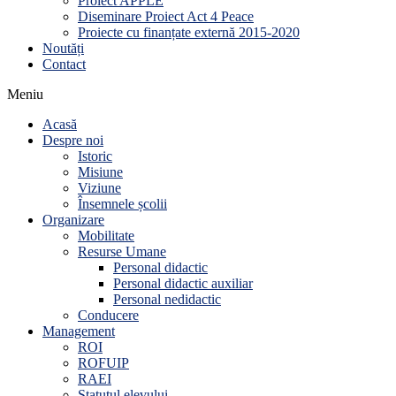
Proiect APPLE
Diseminare Proiect Act 4 Peace
Proiecte cu finanțate externă 2015-2020
Noutăți
Contact
Meniu
Acasă
Despre noi
Istoric
Misiune
Viziune
Însemnele școlii
Organizare
Mobilitate
Resurse Umane
Personal didactic
Personal didactic auxiliar
Personal nedidactic
Conducere
Management
ROI
ROFUIP
RAEI
Statutul elevului