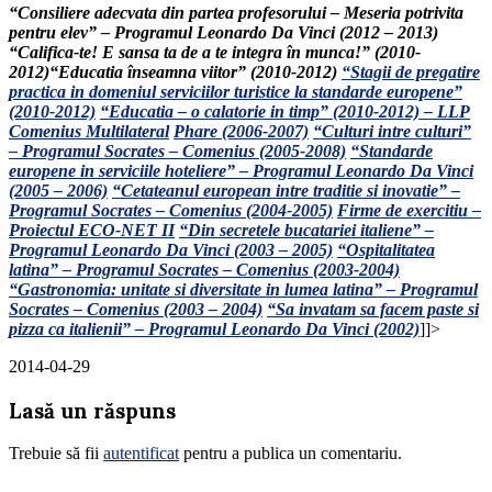
“Consiliere adecvata din partea profesorului – Meseria potrivita
pentru elev” – Programul Leonardo Da Vinci (2012 – 2013)
“
Califica-te! E sansa ta de a te integra în munca!” (2010-
2012)
“Educatia înseamna viitor” (2010-2012)
“
Stagii de pregatire
practica in domeniul serviciilor turistice la standarde europene
”
(2010-2012)
“Educatia – o calatorie in timp” (2010-2012) – LLP
Comenius Multilateral
Phare
(2006-2007)
“Culturi intre culturi”
– Programul Socrates – Comenius (2005-2008)
“Standarde
europene in serviciile hoteliere” – Programul Leonardo Da Vinci
(2005 – 2006)
“Cetateanul european intre traditie si inovatie” –
Programul Socrates – Comenius (2004-2005)
Firme de exercitiu –
Proiectul ECO-NET II
“Din secretele bucatariei italiene” –
Programul Leonardo Da Vinci (2003 – 2005)
“Ospitalitatea
latina” – Programul Socrates – Comenius (2003-2004)
“Gastronomia: unitate si diversitate in lumea latina” – Programul
Socrates – Comenius (2003 – 2004)
“Sa invatam sa facem paste si
pizza ca italienii” – Programul Leonardo Da Vinci (2002)
]]>
2014-04-29
Lasă un răspuns
Trebuie să fii
autentificat
pentru a publica un comentariu.