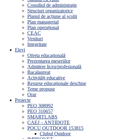
Consiliul de administraţie
Structuri organizatorice
Planul de acțiune al școlii
Plan managerial
Plan operațional
CEAC
Venituri
Integritate
Elevi
Oferta educațională
Prezentarea meseriilor
Admitere liceu/profesională
Bacalaureat
Activități educative
Resurse educaționale deschise
Teme propuse
Orar
Proiecte
PEO 308992
PEO 310657
SMARTLABS
CAEJ – ANTIDOTE
POCU OUTDOOR 153815
Clubul Outdoor