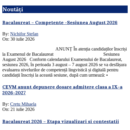
Noutăți
Bacalaureat – Competente -Sesiunea August 2026
By:
Nichifor Stefan
On:
30 iulie 2026
ANUNȚ În atenția candidaților înscriși
la Examenul de Bacalaureat Sesiunea
August 2026 Conform calendarului Examenului de Bacalaureat,
sesiunea 2026, în perioada 3 august – 7 august 2026 se va desfășura
evaluarea nivelurilor de competență lingvistică și digitală pentru
candidații înscriși la această sesiune, după cum urmează: •
CEVM anunt depunere dosare admitere clasa a IX-a
2026-2027
By:
Cretu Mihaela
On:
21 iulie 2026
Bacalaureat 2026 – Etapa vizualizari si contestatii