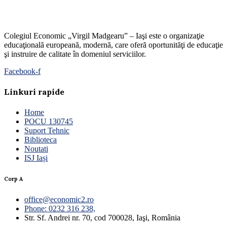
Colegiul Economic „Virgil Madgearu” – Iaşi este o organizaţie
educaţională europeană, modernă, care oferă oportunităţi de educaţie
şi instruire de calitate în domeniul serviciilor.
Facebook-f
Linkuri rapide
Home
POCU 130745
Suport Tehnic
Biblioteca
Noutati
ISJ Iași
Corp A
office@economic2.ro
Phone: 0232 316 238,
Str. Sf. Andrei nr. 70, cod 700028, Iaşi, România