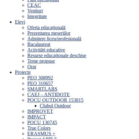
CEAC
Venituri
Integritate
Elevi
Oferta educațională
Prezentarea meseriilor
Admitere liceu/profesională
Bacalaureat
Activități educative
Resurse educaționale deschise
Teme propuse
Orar
Proiecte
PEO 308992
PEO 310657
SMARTLABS
CAEJ – ANTIDOTE
POCU OUTDOOR 153815
Clubul Outdoor
IMPROVET
IMPACT
POCU 130745
True Colors
ERASMUS +